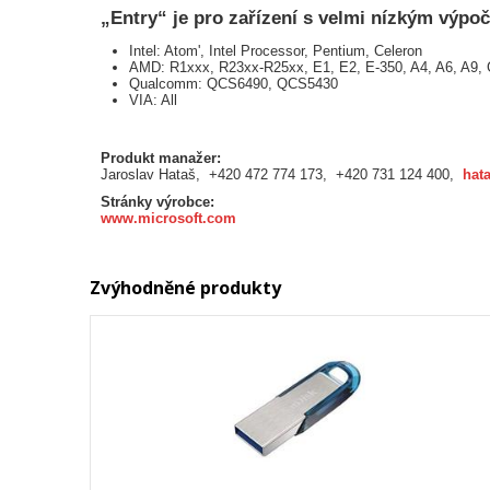
„Entry“ je pro zařízení s velmi nízkým výp
Intel: Atom', Intel Processor, Pentium, Celeron
AMD: R1xxx, R23xx-R25xx, E1, E2, E-350, A4, A6, A9, 
Qualcomm: QCS6490, QCS5430
VIA: All
Produkt manažer:
Jaroslav Hataš, +420 472 774 173, +420 731 124 400,
hat
Stránky výrobce:
www.microsoft.com
Zvýhodněné produkty