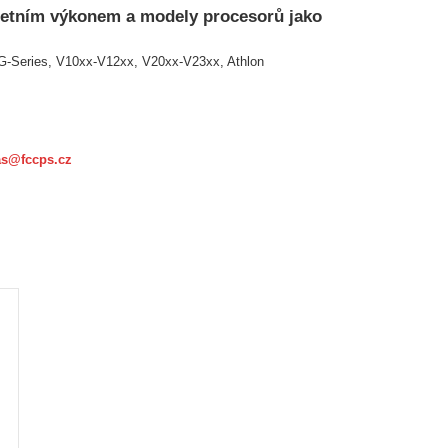
očetním výkonem a modely procesorů jako
G-Series, V10xx-V12xx, V20xx-V23xx, Athlon
as@fccps.cz