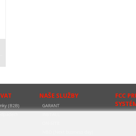
OVAT
NAŠE SLUŽBY
FCC P
SYSTÉ
nky (B2B)
GARANT
oodpadech
INSTALL
ON-SITE
NBD (Next business day)