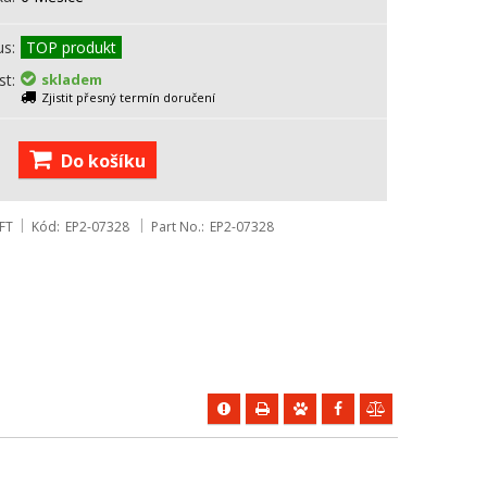
us
TOP produkt
st
skladem
Zjistit přesný termín doručení
Do košíku
FT
Kód
EP2-07328
Part No.
EP2-07328