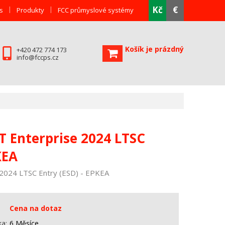
Kč
€
s
Produkty
FCC průmyslové systémy
Košík je prázdný
+420 472 774 173
info@fccps.cz
 Enterprise 2024 LTSC
KEA
2024 LTSC Entry (ESD) - EPKEA
Cena na dotaz
ka
6 Měsíce