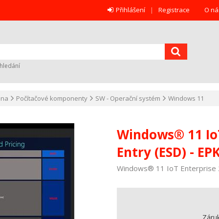
Přihlášení
Registrace
O ná
hledání
ana
Počítačové komponenty
SW - Operační systém
Windows 11
Windows® 11 IoT
Entry (ESD) - EP
Windows® 11 IoT Enterprise 
Záru