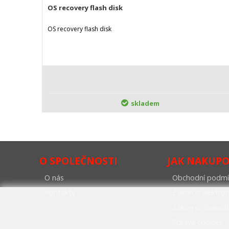
OS recovery flash disk
OS recovery flash disk
skladem
O SPOLEČNOSTI
JAK NAKUP
O nás
Obchodní podmí
Kontakty
Zákon o elektr
Zákon o obalech
Správa cookies