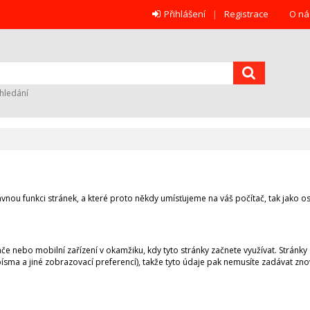
Přihlášení
Registrace
O ná
hledání
nou funkci stránek, a které proto někdy umísťujeme na váš počítač, tak jako ost
če nebo mobilní zařízení v okamžiku, kdy tyto stránky začnete využívat. Stránky 
t písma a jiné zobrazovací preferencí), takže tyto údaje pak nemusíte zadávat z