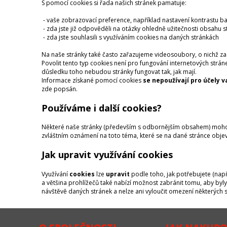
S pomocí cookies si řada našich stránek pamatuje:
- vaše zobrazovací preference, například nastavení kontrastu 
- zda jste již odpověděli na otázky ohledně užitečnosti obsahu s
- zda jste souhlasili s využíváním cookies na daných stránkách
Na naše stránky také často zařazujeme videosoubory, o nichž za 
Povolit tento typ cookies není pro fungování internetových stráne
důsledku toho nebudou stránky fungovat tak, jak mají.
Informace získané pomocí cookies
se nepoužívají pro účely v
zde popsán.
Používáme i další cookies?
Některé naše stránky (především s odbornějším obsahem) mohou 
zvláštním oznámení na toto téma, které se na dané stránce objeví
Jak upravit využívání cookies
Využívání
cookies
lze
upravit
podle toho, jak potřebujete (nap
a většina prohlížečů také nabízí možnost zabránit tomu, aby by
návštěvě daných stránek a nelze ani vyloučit omezení některých s