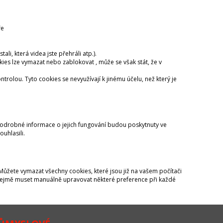
ře
, která videa jste přehráli atp.).
okies lze vymazat nebo zablokovat , může se však stát, že v
ntrolou. Tyto cookies se nevyužívají k jinému účelu, než který je
podrobné informace o jejich fungování budou poskytnuty ve
uhlasili.
 Můžete vymazat všechny cookies, které jsou již na vašem počítači
 zřejmě muset manuálně upravovat některé preference při každé