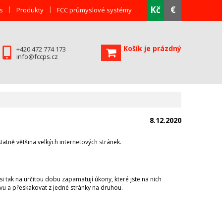
Kč
€
s
Produkty
FCC průmyslové systémy
Košík je prázdný
+420 472 774 173
info@fccps.cz
8.12.2020
atně většina velkých internetových stránek.
si tak na určitou dobu zapamatují úkony, které jste na nich
novu a přeskakovat z jedné stránky na druhou.