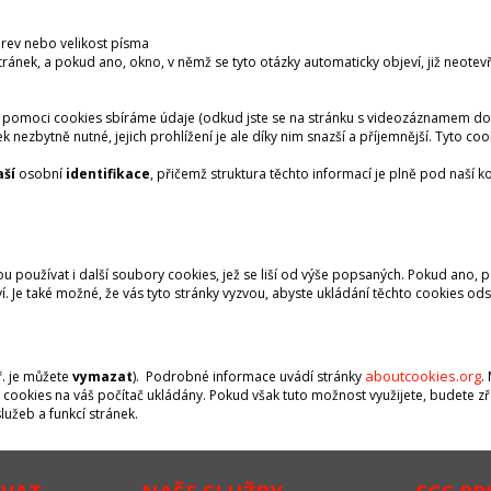
barev nebo velikost písma
tránek, a pokud ano, okno, v němž se tyto otázky automaticky objeví, již neotev
pomoci cookies sbíráme údaje (odkud jste se na stránku s videozáznamem dostali
k nezbytně nutné, jejich prohlížení je ale díky nim snazší a příjemnější. Tyto co
aší
osobní
identifikace
, přičemž struktura těchto informací je plně pod naší ko
používat i další soubory cookies, jež se liší od výše popsaných. Pokud ano, 
. Je také možné, že vás tyto stránky vyzvou, abyste ukládání těchto cookies odso
aboutcookies.org
ř. je můžete
vymazat
). Podrobné informace uvádí stránky
.
ly cookies na váš počítač ukládány. Pokud však tuto možnost využijete, budete
lužeb a funkcí stránek.