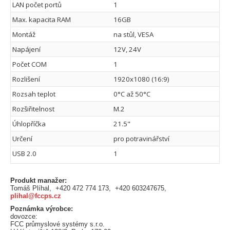
LAN počet portů
1
Max. kapacita RAM
16GB
Montáž
na stůl, VESA
Napájení
12V, 24V
Počet COM
1
Rozlišení
1920x1080 (16:9)
Rozsah teplot
0°C až 50°C
Rozšiřitelnost
M.2
Úhlopříčka
21.5"
Určení
pro potravinářství
USB 2.0
1
Produkt manažer:
Tomáš Plíhal, +420 472 774 173, +420 603247675,
plihal@fccps.cz
Poznámka výrobce:
dovozce:
FCC průmyslové systémy s.r.o.