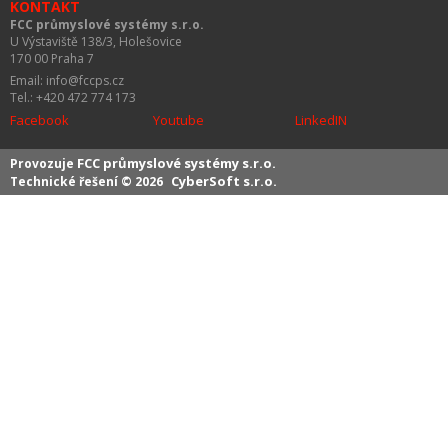
KONTAKT
FCC průmyslové systémy s.r.o.
U Výstaviště 138/3, Holešovice
170 00 Praha 7
Email: info@fccps.cz
Tel.: +420 472 774 173
Facebook
Youtube
LinkedIN
FCC průmyslové systémy s.r.o.
Provozuje
CyberSoft s.r.o.
Technické řešení © 2026