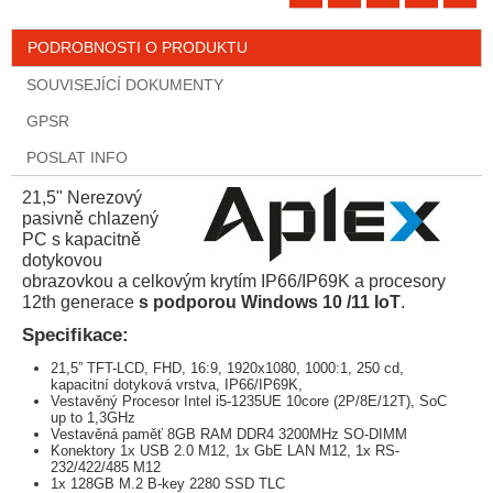
PODROBNOSTI O PRODUKTU
SOUVISEJÍCÍ DOKUMENTY
GPSR
POSLAT INFO
21,5" Nerezový
pasivně chlazený
PC s kapacitně
dotykovou
obrazovkou a celkovým krytím IP66/IP69K a procesory
12th generace
s podporou Windows 10 /11 IoT
.
Specifikace:
21,5” TFT-LCD, FHD, 16:9, 1920x1080, 1000:1, 250 cd,
kapacitní dotyková vrstva, IP66/IP69K,
Vestavěný Procesor Intel i5-1235UE 10core (2P/8E/12T), SoC
up to 1,3GHz
Vestavěná paměť 8GB RAM DDR4 3200MHz SO-DIMM
Konektory 1x USB 2.0 M12, 1x GbE LAN M12, 1x RS-
232/422/485 M12
1x 128GB M.2 B-key 2280 SSD TLC