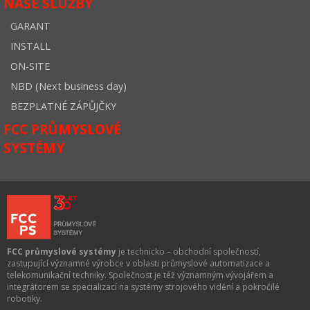
NAŠE SLUŽBY
GARANT
INSTALL
ON-SITE
NBD (Next business day)
BEZPLATNÉ ZÁPŮJČKY
FCC PRŮMYSLOVÉ
SYSTÉMY
FCC průmyslové systémy
je technicko – obchodní společností,
zastupující významné výrobce v oblasti průmyslové automatizace a
telekomunikační techniky. Společnost je též významným vývojářem a
integrátorem se specializací na systémy strojového vidění a pokročilé
robotiky.