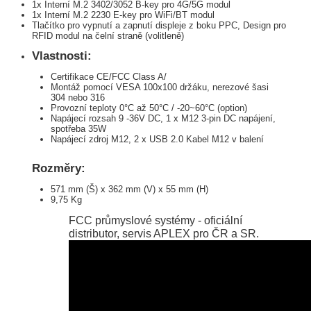
1x Interní M.2 3402/3052 B-key pro 4G/5G modul
1x Interní M.2 2230 E-key pro WiFi/BT modul
Tlačítko pro vypnutí a zapnutí displeje z boku PPC, Design pro
RFID modul na čelní straně (volitleně)
Vlastnosti:
Certifikace CE/FCC Class A/
Montáž pomocí VESA 100x100 držáku, nerezové šasi
304 nebo 316
Provozní teploty 0°C až 50°C / -20~60°C (option)
Napájecí rozsah 9 -36V DC, 1 x M12 3-pin DC napájení,
spotřeba 35W
Napájecí zdroj M12, 2 x USB 2.0 Kabel M12 v balení
Rozměry:
571 mm (Š) x 362 mm (V) x 55 mm (H)
9,75 Kg
FCC průmyslové systémy - oficiální
distributor, servis APLEX pro ČR a SR.