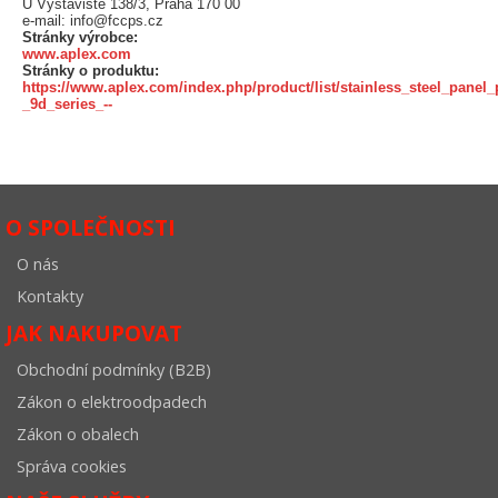
U Výstaviště 138/3, Praha 170 00
e-mail: info@fccps.cz
Stránky výrobce:
www.aplex.com
Stránky o produktu:
https://www.aplex.com/index.php/product/list/stainless_steel_panel_
_9d_series_--
O SPOLEČNOSTI
O nás
Kontakty
JAK NAKUPOVAT
Obchodní podmínky (B2B)
Zákon o elektroodpadech
Zákon o obalech
Správa cookies