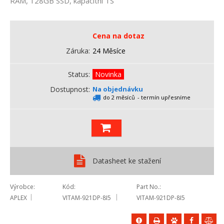
RAM, 128GB SSD, kapacitní TS
Cena na dotaz
Záruka
24 Měsíce
Status
Novinka
Dostupnost
Na objednávku
do 2 měsíců
- termín upřesníme
Datasheet ke stažení
Výrobce
Kód
Part No.
APLEX
VITAM-921DP-8I5
VITAM-921DP-8I5