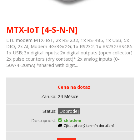
MTX-IoT [4-S-N-N]
LTE modem MTX-IoT, 2x RS-232, 1x RS-485, 1x USB, 5x
DIO, 2x AI; Modem 4G/3G/2G; 1x RS232; 1x RS232/RS485:
1x USB; 3x digital inputs; 2x digital outputs (open collector)
2x pulse counters (dry contact)* 2x analog inputs (0-
50V/4-20mA) *shared with digit...
Cena na dotaz
Záruka
24 Měsíce
Status
Doprodej
Dostupnost
skladem
Zjistit přesný termín doručení