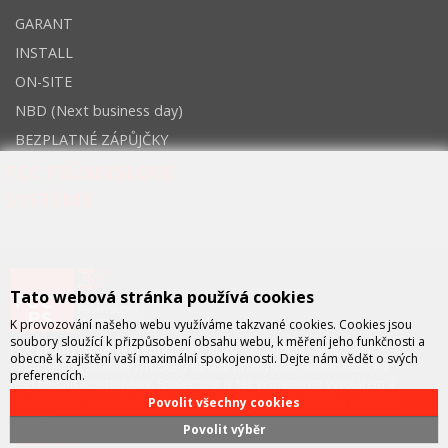
GARANT
INSTALL
ON-SITE
NBD (Next business day)
BEZPLATNÉ ZÁPŮJČKY
FCC PRŮMYSLOVÉ
SYSTÉMY
Tato webová stránka používá cookies
K provozování našeho webu využíváme takzvané cookies. Cookies jsou
soubory sloužící k přizpůsobení obsahu webu, k měření jeho funkčnosti a
FCC průmyslové systémy
je technicko – obchodní společností,
obecně k zajištění vaší maximální spokojenosti. Dejte nám vědět o svých
zastupující významné výrobce v oblasti průmyslové automatizace a
preferencích.
telekomunikační techniky. Společnost je též významným vývojářem a
integrátorem se specializací na systémy strojového vidění a pokročilé
Povolit všechny cookies
robotiky.
Povolit výběr
KONTAKT