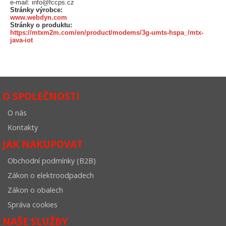
e-mail: info@fccps.cz
Stránky výrobce:
www.webdyn.com
Stránky o produktu:
https://mtxm2m.com/en/product/modems/3g-umts-hspa_/mtx-
java-iot
O SPOLEČNOSTI
O nás
Kontakty
JAK NAKUPOVAT
Obchodní podmínky (B2B)
Zákon o elektroodpadech
Zákon o obalech
Správa cookies
NAŠE SLUŽBY