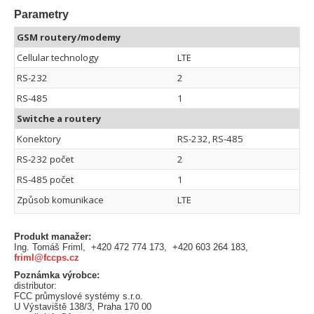
Parametry
GSM routery/modemy
Cellular technology
LTE
RS-232
2
RS-485
1
Switche a routery
Konektory
RS-232, RS-485
RS-232 počet
2
RS-485 počet
1
Způsob komunikace
LTE
Produkt manažer:
Ing. Tomáš Friml, +420 472 774 173, +420 603 264 183,
friml@fccps.cz
Poznámka výrobce:
distributor:
FCC průmyslové systémy s.r.o.
U Výstaviště 138/3, Praha 170 00