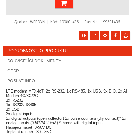
Výrobce
WEBDYN
Kód
199801436
Part No.
199801436
PODROBNOSTI O PRODUKTU
SOUVISEJÍCÍ DOKUMENTY
GPSR
POSLAT INFO
LTE modem MTX-IoT, 2x RS-232, 1x RS-485, 1x USB, 5x DIO, 2x AI
Modem 4G/3G/2G
1x RS232
1x RS232/RS485:
1x USB
3x digital inputs
2x digital outputs (open collector) 2x pulse counters (dry contact)* 2x
analog inputs (0-50V/4-20mA) *shared with digital inputs
Napájecí napětí 8-50V DC
Teplotní rozsah: -30 - 85 C