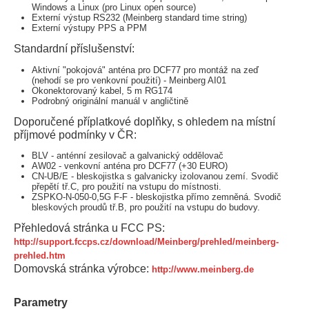
Windows a Linux (pro Linux open source)
Externí výstup RS232 (Meinberg standard time string)
Externí výstupy PPS a PPM
Standardní příslušenství:
Aktivní "pokojová" anténa pro DCF77 pro montáž na zeď
(nehodí se pro venkovní použití) - Meinberg AI01
Okonektorovaný kabel, 5 m RG174
Podrobný originální manuál v angličtině
Doporučené příplatkové doplňky, s ohledem na místní
příjmové podmínky v ČR:
BLV - anténní zesilovač a galvanický oddělovač
AW02 - venkovní anténa pro DCF77 (+30 EURO)
CN-UB/E - bleskojistka s galvanicky izolovanou zemí. Svodič
přepětí tř.C, pro použití na vstupu do místnosti.
ZSPKO-N-050-0,5G F-F - bleskojistka přímo zemněná. Svodič
bleskových proudů tř.B, pro použití na vstupu do budovy.
Přehledová stránka u FCC PS:
http://support.fccps.cz/download/Meinberg/prehled/meinberg-
prehled.htm
Domovská stránka výrobce:
http://www.meinberg.de
Parametry