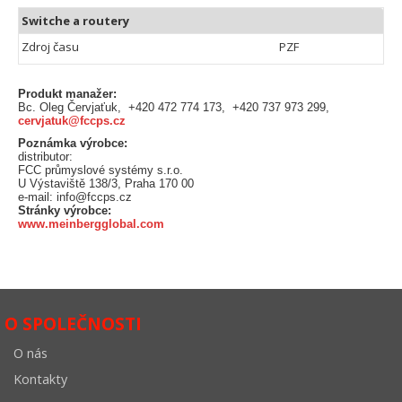
Switche a routery
Zdroj času
PZF
Produkt manažer:
Bc. Oleg Červjaťuk, +420 472 774 173, +420 737 973 299,
cervjatuk@fccps.cz
Poznámka výrobce:
distributor:
FCC průmyslové systémy s.r.o.
U Výstaviště 138/3, Praha 170 00
e-mail: info@fccps.cz
Stránky výrobce:
www.meinbergglobal.com
O SPOLEČNOSTI
O nás
Kontakty