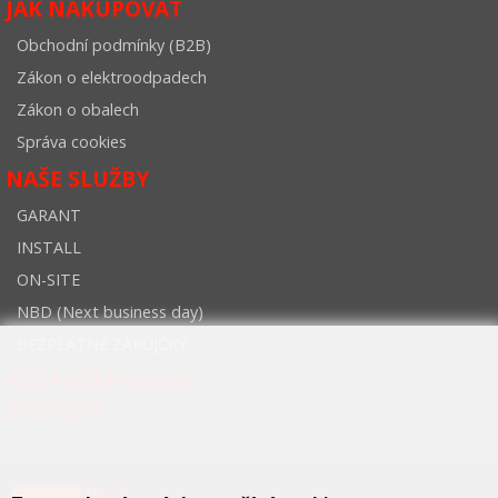
JAK NAKUPOVAT
Obchodní podmínky (B2B)
Zákon o elektroodpadech
Zákon o obalech
Správa cookies
NAŠE SLUŽBY
GARANT
INSTALL
ON-SITE
NBD (Next business day)
BEZPLATNÉ ZÁPŮJČKY
FCC PRŮMYSLOVÉ
SYSTÉMY