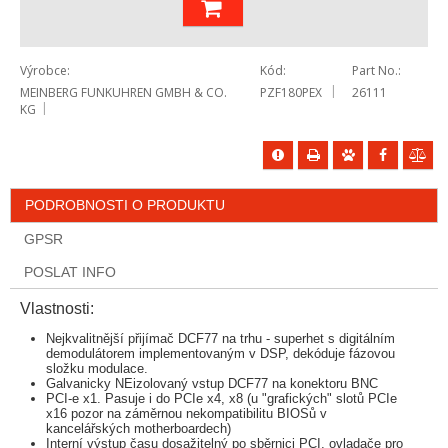
Výrobce
Kód
Part No.
MEINBERG FUNKUHREN GMBH & CO.
PZF180PEX
26111
KG
PODROBNOSTI O PRODUKTU
GPSR
POSLAT INFO
Vlastnosti:
Nejkvalitnější přijímač DCF77 na trhu - superhet s digitálním
demodulátorem implementovaným v DSP, dekóduje fázovou
složku modulace.
Galvanicky NEizolovaný vstup DCF77 na konektoru BNC
PCI-e x1. Pasuje i do PCIe x4, x8 (u "grafických" slotů PCIe
x16 pozor na záměrnou nekompatibilitu BIOSů v
kancelářských motherboardech)
Interní výstup času dosažitelný po sběrnici PCI, ovladače pro