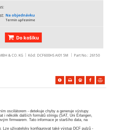
us
st
Na objednávku
Termín upřesníme
Do košíku
MBH & CO. KG
Kód
DCF600HS AI01 5M
Part No.
26150
ním oscilátorem - detekuje chyby a generuje výstupy.
 i několik dalších formátů stringu (SAT, Uni Erlangen,
ým firmwarem. Tato informace je staršího data, na
. Lze uživatelsky konfigurovat také výstup DCF pulzů -