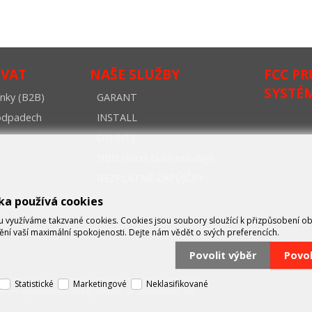
OVAT
NAŠE SLUŽBY
FCC P
SYSTÉ
nky (B2B)
GARANT
oodpadech
INSTALL
ON-SITE
NBD (Next business day)
BEZPLATNÉ ZÁPŮJČKY
ka používá cookies
využíváme takzvané cookies. Cookies jsou soubory sloužící k přizpůsobení o
tění vaší maximální spokojenosti. Dejte nám vědět o svých preferencích.
Povolit výběr
Povo
zastupující významné výrobce v oblasti průmyslové
Statistické
Marketingové
Neklasifikované
mným vývojářem a integrátorem se specializací na