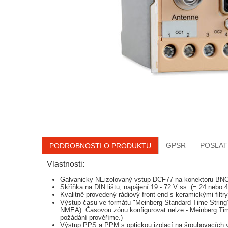
GPSR
POSLAT
PODROBNOSTI O PRODUKTU
Vlastnosti:
Galvanicky NEizolovaný vstup DCF77 na konektoru BN
Skříňka na DIN lištu, napájení 19 - 72 V ss. (= 24 nebo 
Kvalitně provedený rádiový front-end s keramickými fil
Výstup času ve formátu "Meinberg Standard Time String" 
NMEA). Časovou zónu konfigurovat nelze - Meinberg Tim
požádání prověříme.)
Výstup PPS a PPM s optickou izolací na šroubovacích vý