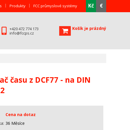
Kč
€
s
Produkty
FCC průmyslové systémy
Košík je prázdný
+420 472 774 173
info@fccps.cz
ač času z DCF77 - na DIN
32
Cena na dotaz
ka
36 Měsíce