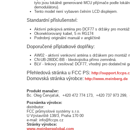
tyto jsou lokálně generované MCU přijímače podle lokáln
demodulátoru).
Tento model není vybaven čelním LCD displejem.
Standardní příslušenství:
Aktivní pokojová anténa pro DCF77 s držáky pro montáž 
Okonektorovaný kabel, 5 m RG174
Podrobný originální manuál v angličtině
Doporučené příplatkové doplňky:
AW02 - aktivní venkovní anténa s držákem pro montáž n
CN-UB-280DC-BB - bleskojistka přímo zemněná.
BLV - linkový zesilovač DCF77, vhodný pro dodatečné ga
Přehledová stránka u FCC PS:
http://support.fccps
Domovská stránka výrobce:
http://www.meinberg.de
Produkt manažer:
Bc. Oleg Červjaťuk, +420 472 774 173, +420 737 973 299,
Poznámka výrobce:
distributor:
FCC průmyslové systémy s.r.o.
U Výstaviště 138/3, Praha 170 00
e-mail: info@fccps.cz
Stránky výrobce:
www.meinbergglobal.com