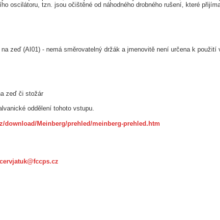
ího oscilátoru, tzn. jsou očištěné od náhodného drobného rušení, které přijí
na zeď (AI01) - nemá směrovatelný držák a jmenovitě není určena k použití v
a zeď či stožár
lvanické oddělení tohoto vstupu.
.cz/download/Meinberg/prehled/meinberg-prehled.htm
cervjatuk@fccps.cz