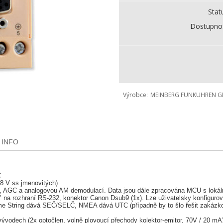
Stat
Dostupno
Výrobce
MEINBERG FUNKUHREN G
 INFO
C
48 V ss jmenovitých)
try, AGC a analogovou AM demodulací. Data jsou dále zpracována MCU s lokál
na rozhraní RS-232, konektor Canon Dsub9 (1x). Lze uživatelsky konfigurovat
e String dává SEČ/SELČ, NMEA dává UTC (případně by to šlo řešit zakázkov
vodech (2x optočlen, volně plovoucí přechody kolektor-emitor, 70V / 20 mA)