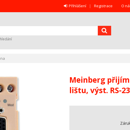
Přihlášení
Registrace
O ná
hledání
ana
Meinberg přijím
lištu, výst. RS-2
Záru