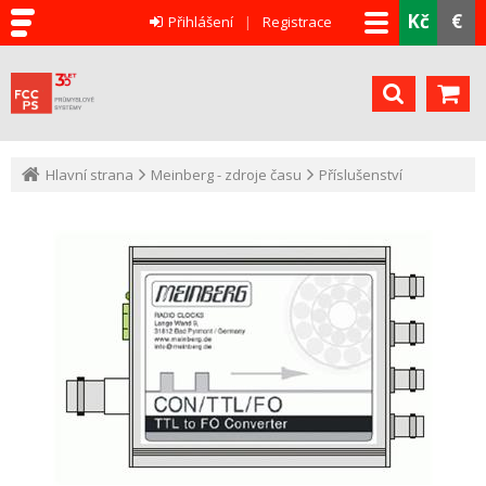
Kč
€
Přihlášení
Registrace
Hlavní strana
Meinberg - zdroje času
Příslušenství