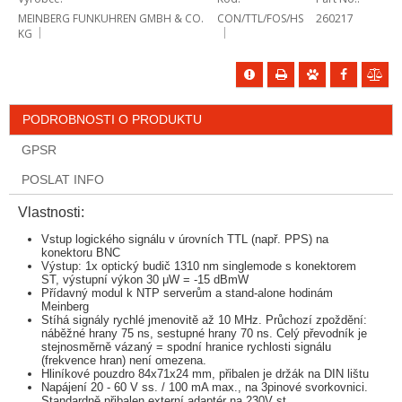
MEINBERG FUNKUHREN GMBH & CO.
CON/TTL/FOS/HS
260217
KG
PODROBNOSTI O PRODUKTU
GPSR
POSLAT INFO
Vlastnosti:
Vstup logického signálu v úrovních TTL (např. PPS) na
konektoru BNC
Výstup: 1x optický budič 1310 nm singlemode s konektorem
ST, výstupní výkon 30 μW = -15 dBmW
Přídavný modul k NTP serverům a stand-alone hodinám
Meinberg
Stíhá signály rychlé jmenovitě až 10 MHz. Průchozí zpoždění:
náběžné hrany 75 ns, sestupné hrany 70 ns. Celý převodník je
stejnosměrně vázaný = spodní hranice rychlosti signálu
(frekvence hran) není omezena.
Hliníkové pouzdro 84x71x24 mm, přibalen je držák na DIN lištu
Napájení 20 - 60 V ss. / 100 mA max., na 3pinové svorkovnici.
Standardně přibalen externí adaptér na 230V st.