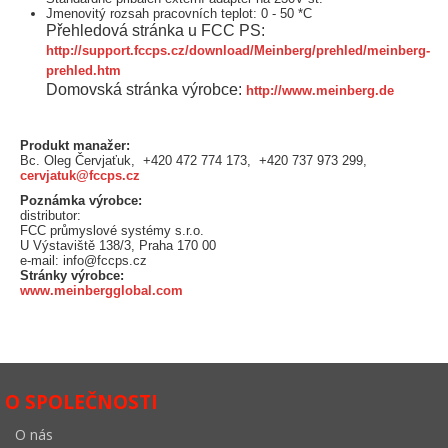
Jmenovitý rozsah pracovních teplot: 0 - 50 *C
Přehledová stránka u FCC PS:
http://support.fccps.cz/download/Meinberg/prehled/meinberg-
prehled.htm
Domovská stránka výrobce:
http://www.meinberg.de
Produkt manažer:
Bc. Oleg Červjaťuk, +420 472 774 173, +420 737 973 299,
cervjatuk@fccps.cz
Poznámka výrobce:
distributor:
FCC průmyslové systémy s.r.o.
U Výstaviště 138/3, Praha 170 00
e-mail: info@fccps.cz
Stránky výrobce:
www.meinbergglobal.com
O SPOLEČNOSTI
O nás