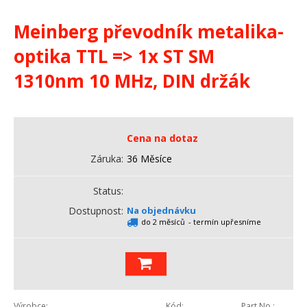
Meinberg převodník metalika-
optika TTL => 1x ST SM
1310nm 10 MHz, DIN držák
Cena na dotaz
Záruka
36 Měsíce
Status
Dostupnost
Na objednávku
do 2 měsíců
- termín upřesníme
Výrobce
Kód
Part No.