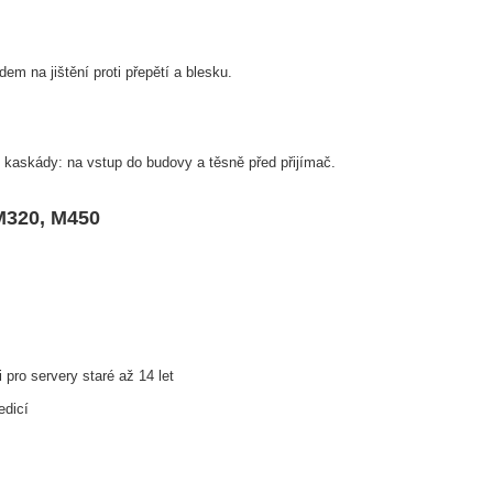
m na jištění proti přepětí a blesku.
 kaskády: na vstup do budovy a těsně před přijímač.
M320, M450
 pro servery staré až 14 let
edicí