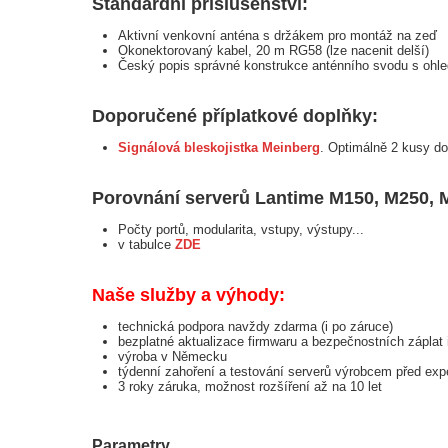
Standardní příslušenství:
Aktivní venkovní anténa s držákem pro montáž na zeď
Okonektorovaný kabel, 20 m RG58 (lze nacenit delší)
Český popis správné konstrukce anténního svodu s ohlede
Doporučené příplatkové doplňky:
Signálová bleskojistka Meinberg
. Optimálně 2 kusy do
Porovnání serverů Lantime M150, M250, 
Počty portů, modularita, vstupy, výstupy...
v tabulce
ZDE
Naše služby a výhody:
technická podpora navždy zdarma (i po záruce)
bezplatné aktualizace firmwaru a bezpečnostních záplat i
výroba v Německu
týdenní zahoření a testování serverů výrobcem před exp
3 roky záruka, možnost rozšíření až na 10 let
Parametry