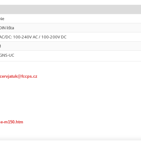
Ne
DIN lišta
AC/DC: 100-240V AC / 100-200V DC
1
GNS-UC
cervjatuk@fccps.cz
ime-m150.htm