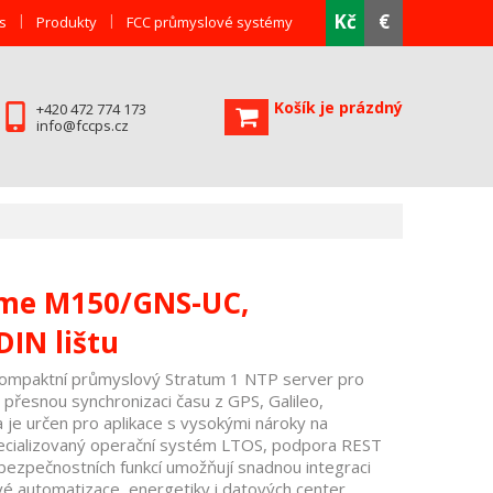
Kč
€
s
Produkty
FCC průmyslové systémy
Košík je prázdný
+420 472 774 173
info@fccps.cz
ime M150/GNS-UC,
DIN lištu
mpaktní průmyslový Stratum 1 NTP server pro
 přesnou synchronizaci času z GPS, Galileo,
je určen pro aplikace s vysokými nároky na
pecializovaný operační systém LTOS, podpora REST
ezpečnostních funkcí umožňují snadnou integraci
vé automatizace, energetiky i datových center.