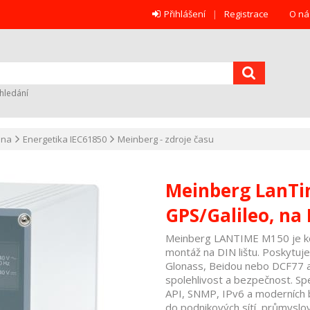
Přihlášení
Registrace
O ná
hledání
ana
Energetika IEC61850
Meinberg - zdroje času
Meinberg LanT
GPS/Galileo, na 
Meinberg LANTIME M150 je ko
montáž na DIN lištu. Poskytuje
Glonass, Beidou nebo DCF77 a 
spolehlivost a bezpečnost. S
API, SNMP, IPv6 a moderních b
do podnikových sítí, průmyslo