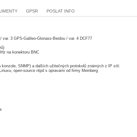
KUMENTY
GPSR
POSLAT INFO
 / var. 3 GPS-Galileo-Glonass-Beidou / var. 4 DCF77
rů)
MHz na konektoru BNC
á konzole, SNMP) a dalších užitečných protokolů známých z IP sítí.
Linuxu, open-source ntpd s úpravami od firmy Meinberg
ms