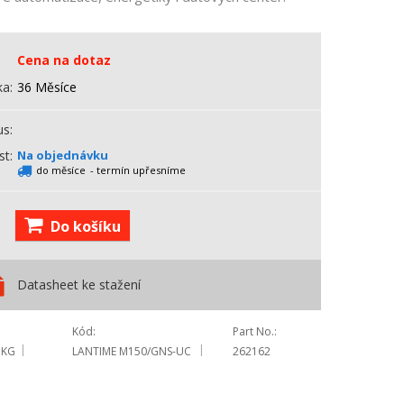
Cena na dotaz
ka
36 Měsíce
us
st
Na objednávku
do měsíce
- termín upřesníme
Do košíku
Datasheet ke stažení
Kód
Part No.
 KG
LANTIME M150/GNS-UC
262162