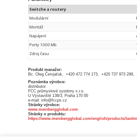
Switche a routery
Modulární
Montáž
Napájení
Porty 1000 Mb
Zdroj času
Produkt manažer:
Bc. Oleg Červjaťuk, +420 472 774 173, +420 737 973 299,
Poznámka výrobce:
distributor:
FCC průmyslové systémy s.r.o.
U Výstaviště 138/3, Praha 170 00
e-mail: info@fccps.cz
Stránky výrobce:
www.meinbergglobal.com
Stránky o produktu:
https://www.meinbergglobal.com/english/products/lant