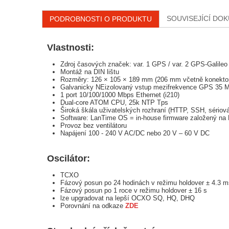
SOUVISEJÍCÍ DO
PODROBNOSTI O PRODUKTU
Vlastnosti:
Zdroj časových značek: var. 1 GPS / var. 2 GPS-Galileo
Montáž na DIN lištu
Rozměry: 126 × 105 × 189 mm (206 mm včetně konekto
Galvanicky NEizolovaný vstup mezifrekvence GPS 35 
1 port 10/100/1000 Mbps Ethernet (i210)
Dual-core ATOM CPU, 25k NTP Tps
Široká škála uživatelských rozhraní (HTTP, SSH, sériov
Software: LanTime OS = in-house firmware založený na 
Provoz bez ventilátoru
Napájení 100 - 240 V AC/DC nebo 20 V – 60 V DC
Oscilátor:
TCXO
Fázový posun po 24 hodinách v režimu holdover ± 4.3 
Fázový posun po 1 roce v režimu holdover ± 16 s
lze upgradovat na lepší OCXO SQ, HQ, DHQ
Porovnání na odkaze
ZDE