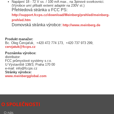
Napájení 18 - 72 V ss. / 100 mA max., na 3pinové svorkovnici.
(Výrobce umí přibalit externí adaptér na 230V st.)
Přehledová stránka u FCC PS:
http://support.fccps.cz/download/Meinberg/prehled/meinberg-
prehled.htm
Domovská stránka výrobce:
http://www.meinberg.de
Produkt manažer:
Bc. Oleg Červjaťuk, +420 472 774 173, +420 737 973 299,
cervjatuk@fccps.cz
Poznámka výrobce:
distributor:
FCC průmyslové systémy s.r.o.
U Výstaviště 138/3, Praha 170 00
e-mail: info@fccps.cz
Stránky výrobce:
www.meinbergglobal.com
O SPOLEČNOSTI
O nás