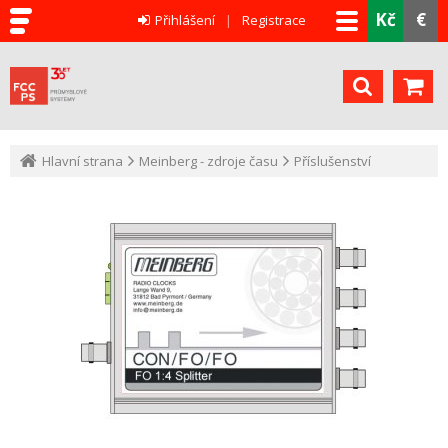
Kč
€
Přihlášení
Registrace
Hlavní strana
Meinberg - zdroje času
Příslušenství