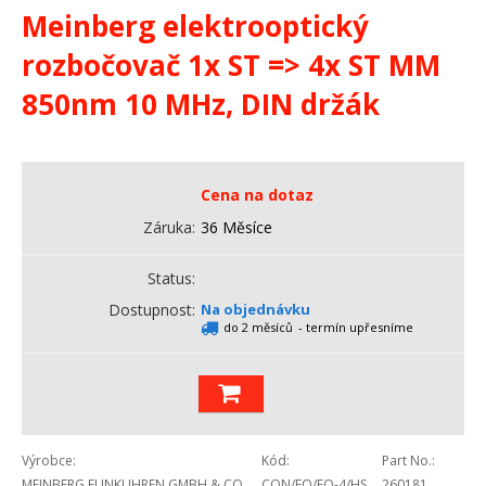
Meinberg elektrooptický
rozbočovač 1x ST => 4x ST MM
850nm 10 MHz, DIN držák
Cena na dotaz
Záruka
36 Měsíce
Status
Dostupnost
Na objednávku
do 2 měsíců
- termín upřesníme
Výrobce
Kód
Part No.
MEINBERG FUNKUHREN GMBH & CO.
CON/FO/FO-4/HS
260181