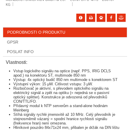
KG
PODROBNOSTI O PRODUKTU
GPSR
POSLAT INFO
Vlastnosti:
Vstup logického signálu na optice (např. PPS, IRIG DCLS
apod.) na konektoru ST, multimode 850 nm
Výstup: 4x optický budič 850 nm multimode s konektorem ST
Výstupní výkon: 15 μW. Citlivost vstupu: 3 μW.
Rozbočovač je aktivní, s převodem optického signálu na
elektrický signál a zpět na optiku (= nejedná se o pasivní
optický splitter). Konstrukce je odvozená od převodníků
CON/TTL/FO.
Přídavný modul k NTP serverům a stand-alone hodinám
Meinberg
Stíhá signály rychlé jmenovitě až 10 MHz. Celý převodník je
stejnosměrně vázaný = spodní hranice rychlosti signálu
(frekvence hran) není omezena.
Hliníkové pouzdro 84x71x24 mm, přibalen je držák na DIN lištu