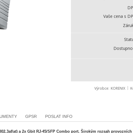
D
Vaše cena s D
Záru
Stat
Dostupno
Výrobce
KORENIX
K
KUMENTY
GPSR
POSLAT INFO
02.3af/at) a 2x Gbit RJ-45/SFP Combo port. Širokým rozsah provozních t