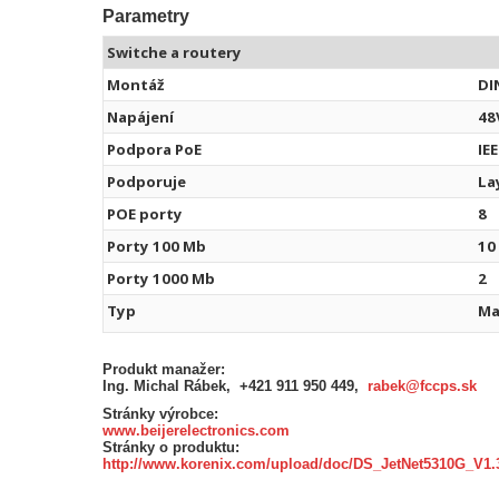
Parametry
Switche a routery
Montáž
DIN
Napájení
48
Podpora PoE
IE
Podporuje
La
POE porty
8
Porty 100 Mb
10
Porty 1000 Mb
2
Typ
Ma
Produkt manažer:
Ing. Michal Rábek, +421 911 950 449,
rabek@fccps.sk
Stránky výrobce:
www.beijerelectronics.com
Stránky o produktu:
http://www.korenix.com/upload/doc/DS_JetNet5310G_V1.