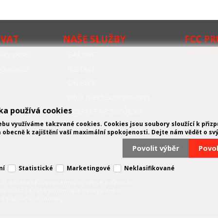
OVAT
NAŠE SLUŽBY
FCC P
SYSTÉ
nky (B2B)
GARANT
oodpadech
INSTALL
ON-SITE
NBD (Next business day)
ka používá cookies
BEZPLATNÉ ZÁPŮJČKY
bu využíváme takzvané cookies. Cookies jsou soubory sloužící k přiz
 obecně k zajištění vaší maximální spokojenosti. Dejte nám vědět o sv
Povolit výběr
Povo
ní
Statistické
Marketingové
Neklasifikované
tí, zastupující významné výrobce v oblasti
olečnost je též významným vývojářem a
a pokročilé robotiky.