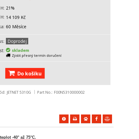
PH
21%
PH
14 109
Kč
ka
60 Měsíce
us
Doprodej
st
skladem
Zjistit přesný termín doručení
Do košíku
ód
JETNET 5310G
Part No.
F00N5310000002
eplot -40° až 75°C.