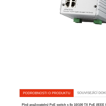
SOUVISEJÍCÍ DO
PODROBNOSTI O PRODUKTU
Plně anažovatelný PoE switch s 8x 10/100 TX PoE (IEEE 8