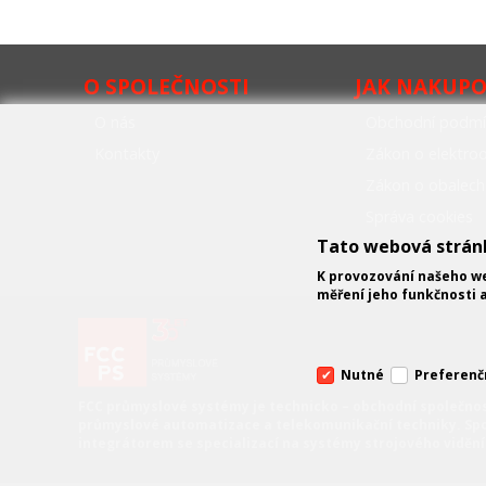
O SPOLEČNOSTI
JAK NAKUP
O nás
Obchodní podmí
Kontakty
Zákon o elektr
Zákon o obalech
Správa cookies
Tato webová strán
K provozování našeho we
měření jeho funkčnosti a
Nutné
Preferenč
FCC průmyslové systémy
je technicko – obchodní společnos
průmyslové automatizace a telekomunikační techniky. Sp
integrátorem se specializací na systémy strojového vidění 