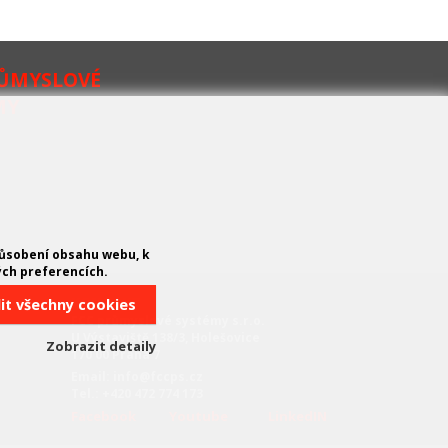
RŮMYSLOVÉ
MY
působení obsahu webu, k
ých preferencích.
KONTAKT
lit všechny cookies
FCC průmyslové systémy s.r.o.
U Výstaviště 138/3, Holešovice
Zobrazit detaily
170 00 Praha 7
Email: info@fccps.cz
Tel.: +420 472 774 173
Facebook
Youtube
LinkedIN