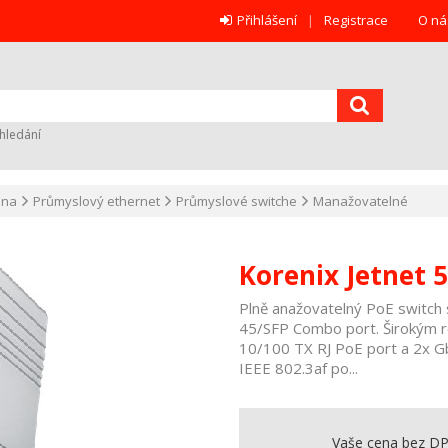
Přihlášení
Registrace
O ná
hledání
ana
Průmyslový ethernet
Průmyslové switche
Manažovatelné
Korenix Jetnet 
Plně anažovatelný PoE switch 
45/SFP Combo port. Širokým ro
10/100 TX RJ PoE port a 2x G
IEEE 802.3af po...
Vaše cena bez D