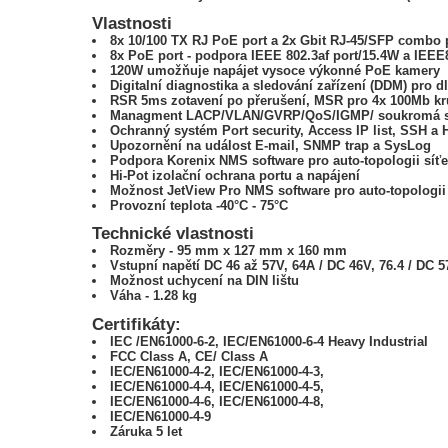
Vlastnosti
8x 10/100 TX RJ PoE port a 2x Gbit RJ-45/SFP combo 
8x PoE port - podpora IEEE 802.3af port/15.4W a IEEE
120W umožňuje napájet
vysoce výkonné PoE kamery
Digitalní diagnostika a sledování zařízení (DDM) pro d
RSR 5ms zotavení po přerušení, MSR pro 4x 100Mb kr
Managment LACP/VLAN/GVRP/QoS/IGMP/ soukromá s
Ochranný systém Port security, Access IP list, SSH a
Upozornění na událost E-mail, SNMP trap a SysLog
Podpora Korenix NMS software pro auto-topologii síť
Hi-Pot izolační ochrana portu a napájení
Možnost JetView Pro NMS software pro auto-topologi
Provozní teplota -40°C - 75°C
Technické vlastnosti
Rozměry - 95 mm x 127 mm x 160 mm
Vstupní napětí DC 46 až 57V, 64A / DC 46V, 76.4 / DC 
Možnost uchycení na DIN lištu
Váha - 1.28 kg
Certifikáty:
IEC /EN61000-6-2, IEC/EN61000-6-4 Heavy Industrial
FCC Class A, CE/ Class A
IEC/EN61000-4-2, IEC/EN61000-4-3,
IEC/EN61000-4-4, IEC/EN61000-4-5,
IEC/EN61000-4-6, IEC/EN61000-4-8,
IEC/EN61000-4-9
Záruka 5 let