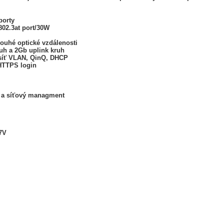
porty
802.3at port/30W
louhé optické vzdálenosti
uh a 2Gb uplink kruh
íť VLAN, QinQ, DHCP
 HTTPS login
e
i a síťový managment
57V