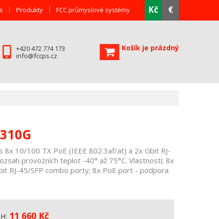
Kč
€
s
Produkty
FCC průmyslové systémy
Košík je prázdný
+420 472 774 173
info@fccps.cz
5310G
s 8x 10/100 TX PoE (IEEE 802.3af/at) a 2x Gbit RJ-
zsah provozních teplot -40° až 75°C. Vlastnosti; 8x
bit RJ-45/SFP combo porty; 8x PoE port - podpora
11 660
Kč
PH