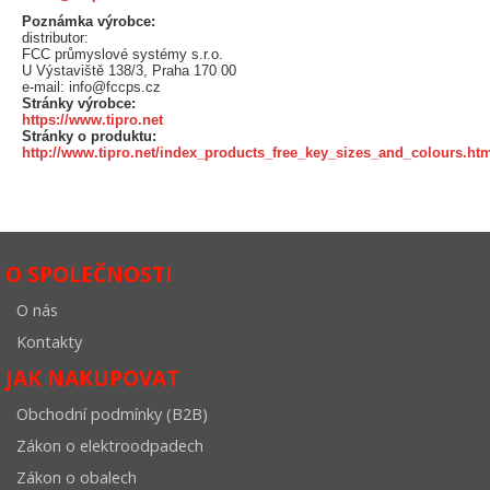
Poznámka výrobce:
distributor:
FCC průmyslové systémy s.r.o.
U Výstaviště 138/3, Praha 170 00
e-mail: info@fccps.cz
Stránky výrobce:
https://www.tipro.net
Stránky o produktu:
http://www.tipro.net/index_products_free_key_sizes_and_colours.ht
O SPOLEČNOSTI
O nás
Kontakty
JAK NAKUPOVAT
Obchodní podmínky (B2B)
Zákon o elektroodpadech
Zákon o obalech