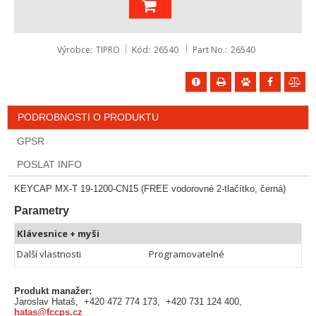
Výrobce
TIPRO
Kód
26540
Part No.
26540
PODROBNOSTI O PRODUKTU
GPSR
POSLAT INFO
KEYCAP MX-T 19-1200-CN15 (FREE vodorovné 2-tlačítko, černá)
Parametry
Klávesnice + myši
Další vlastnosti
Programovatelné
Produkt manažer:
Jaroslav Hataš, +420 472 774 173, +420 731 124 400,
hatas@fccps.cz