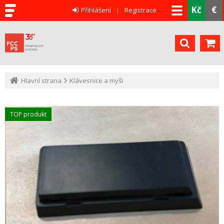
Kč
€
Přihlášení
Registrace
Hlavní strana
Klávesnice a myši
TOP produkt