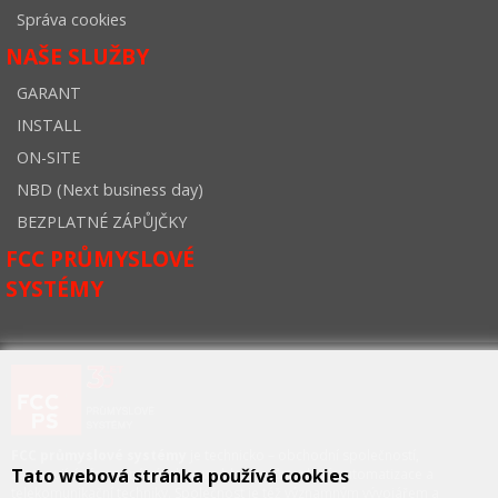
Správa cookies
NAŠE SLUŽBY
GARANT
INSTALL
ON-SITE
NBD (Next business day)
BEZPLATNÉ ZÁPŮJČKY
FCC PRŮMYSLOVÉ
SYSTÉMY
FCC průmyslové systémy
je technicko – obchodní společností,
Tato webová stránka používá cookies
zastupující významné výrobce v oblasti průmyslové automatizace a
telekomunikační techniky. Společnost je též významným vývojářem a