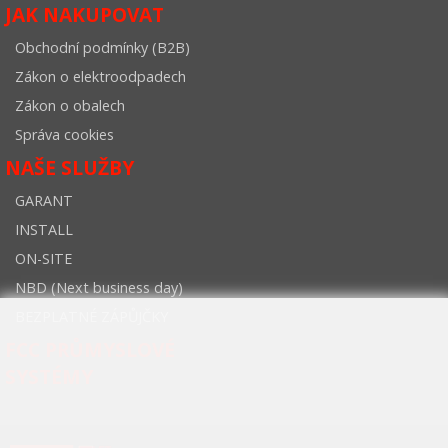
JAK NAKUPOVAT
Obchodní podmínky (B2B)
Zákon o elektroodpadech
Zákon o obalech
Správa cookies
NAŠE SLUŽBY
GARANT
INSTALL
ON-SITE
NBD (Next business day)
BEZPLATNÉ ZÁPŮJČKY
FCC PRŮMYSLOVÉ
SYSTÉMY