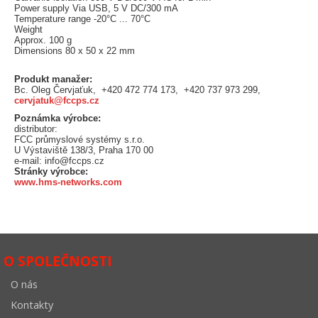
Power supply Via USB, 5 V DC/300 mA
Temperature range -20°C ... 70°C
Weight
Approx. 100 g
Dimensions 80 x 50 x 22 mm
Produkt manažer:
Bc. Oleg Červjaťuk, +420 472 774 173, +420 737 973 299,
cervjatuk@fccps.cz
Poznámka výrobce:
distributor:
FCC průmyslové systémy s.r.o.
U Výstaviště 138/3, Praha 170 00
e-mail: info@fccps.cz
Stránky výrobce:
www.hms-networks.com
O SPOLEČNOSTI
O nás
Kontakty