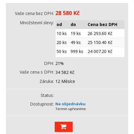
28 580
Kč
Vaše cena bez DPH
Množstevní slevy
od
do
Cena bez DPH
10 ks
19 ks
26 293.60
Kč
20 ks
49 ks
25 150.40
Kč
50 ks
999 ks
24 007.20
Kč
DPH
21%
Vaše cena s DPH
34 582
Kč
Záruka
12 Měsíce
Status
Dostupnost
Na objednávku
Termín upřesníme