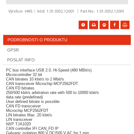
Výrobce
HMS
Kód
1.01.0352.12001
Part No.
1.01.0352.12001
PODROBNOSTI O PRODUKTU
GPSR
POSLAT INFO
PC bus interface USB 2.0, Hi-Speed (480 MBit/s)
Microcontroller 32 bit
CAN bitrates 10 kbit/s to 1 Mbit/s
CAN transceiver Microchip MCP2562FDT
CAN FD bitrates
250/500 kbit/s arbitration rate with 500 to 10000 kbit/s
data rate (predefined)
User defined bitrate is possible
CAN FD transceiver
Microchip MCP2562FDT
LIN bitrates Max. 20 kbit/s
LIN transceiver
NXP TJA1020
CAN controller IFI CAN_FD IP
Galvanic isolation 800 V DC/500 V AC for 1 min