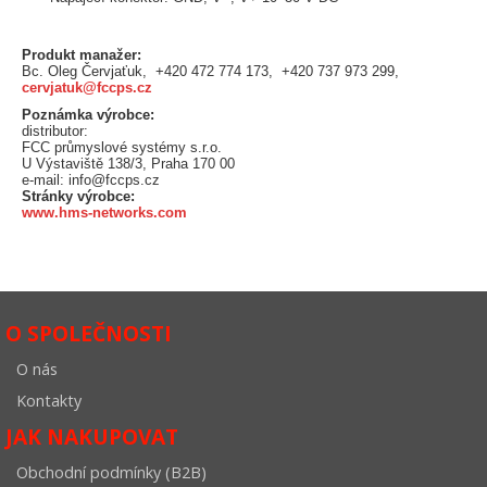
Produkt manažer:
Bc. Oleg Červjaťuk, +420 472 774 173, +420 737 973 299,
cervjatuk@fccps.cz
Poznámka výrobce:
distributor:
FCC průmyslové systémy s.r.o.
U Výstaviště 138/3, Praha 170 00
e-mail: info@fccps.cz
Stránky výrobce:
www.hms-networks.com
O SPOLEČNOSTI
O nás
Kontakty
JAK NAKUPOVAT
Obchodní podmínky (B2B)