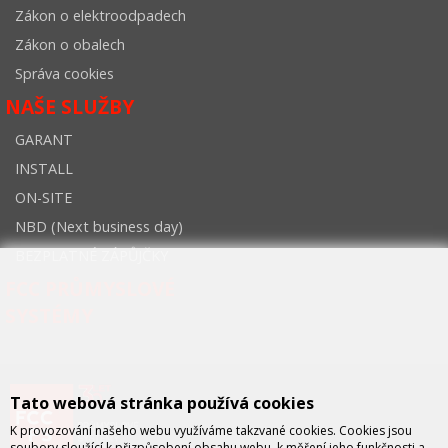
Zákon o elektroodpadech
Zákon o obalech
Správa cookies
NAŠE SLUŽBY
GARANT
INSTALL
ON-SITE
NBD (Next business day)
BEZPLATNÉ ZÁPŮJČKY
FCC PRŮMYSLOVÉ
SYSTÉMY
Tato webová stránka používá cookies
K provozování našeho webu využíváme takzvané cookies. Cookies jsou
soubory sloužící k přizpůsobení obsahu webu, k měření jeho funkčnosti a