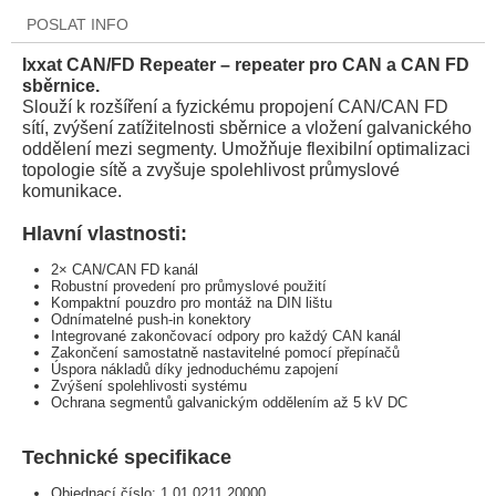
POSLAT INFO
Ixxat CAN/FD Repeater – repeater pro CAN a CAN FD
sběrnice.
Slouží k rozšíření a fyzickému propojení CAN/CAN FD
sítí, zvýšení zatížitelnosti sběrnice a vložení galvanického
oddělení mezi segmenty. Umožňuje flexibilní optimalizaci
topologie sítě a zvyšuje spolehlivost průmyslové
komunikace.
Hlavní vlastnosti:
2× CAN/CAN FD kanál
Robustní provedení pro průmyslové použití
Kompaktní pouzdro pro montáž na DIN lištu
Odnímatelné push-in konektory
Integrované zakončovací odpory pro každý CAN kanál
Zakončení samostatně nastavitelné pomocí přepínačů
Úspora nákladů díky jednoduchému zapojení
Zvýšení spolehlivosti systému
Ochrana segmentů galvanickým oddělením až 5 kV DC
Technické specifikace
Objednací číslo: 1.01.0211.20000