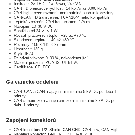
Indikace: 3× LED – 1× Power, 2× CAN
CAN FD přenosové rychlosti: 14 kbit/s až 8000 kbit/s
CAN high-speed rozhraní: odnímatelné push-in konektory
CAN/CAN FD transceiver: TCAN1044 nebo kompatibilní
Typické zpoždění CAN komunikace: 175 ns
Napájení: 10–30 V DC
Spotřeba při 24 V: < 1 W
Rozsah pracovních teplot: −25 až +70 °C
Skladovací teplota: −40 až +80 °C
Rozměry: 108 × 149 × 27 mm
Hmotnost: 135 g
Krytí: IP20
Relativní vlhkost: 0–90 %, nekondenzující
Materiál pouzdra: PC ABS, UL 94 V0
Certifikace: CE, FCC
Galvanické oddělení
CAN–CAN a CAN–napájení: minimálně 5 kV DC po dobu 1
minuty
CAN stínění–zem a napájení–zem: minimálně 2 kV DC po
dobu 1 minuty
Zapojení konektorů
CAN konektory 1/2: Shield, CAN-GND, CAN-Low, CAN-High
Napájecí konektor: GND, V−, V+ 10–30 V DC