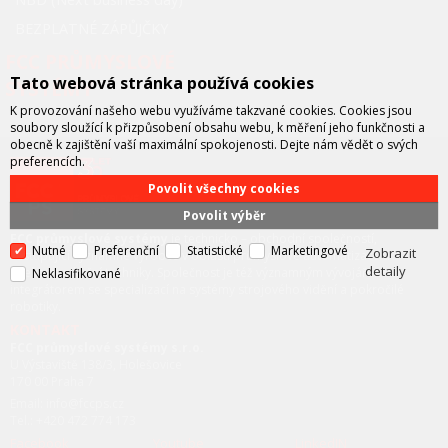
BEZPLATNÉ ZÁPŮJČKY
FCC PRŮMYSLOVÉ
Tato webová stránka používá cookies
SYSTÉMY
K provozování našeho webu využíváme takzvané cookies. Cookies jsou
soubory sloužící k přizpůsobení obsahu webu, k měření jeho funkčnosti a
obecně k zajištění vaší maximální spokojenosti. Dejte nám vědět o svých
preferencích.
Povolit všechny cookies
Povolit výběr
FCC průmyslové systémy
je technicko – obchodní společností,
Nutné
Preferenční
Statistické
Marketingové
Zobrazit
zastupující významné výrobce v oblasti průmyslové automatizace a
detaily
telekomunikační techniky. Společnost je též významným vývojářem a
Neklasifikované
integrátorem se specializací na systémy strojového vidění a pokročilé
robotiky.
KONTAKT
FCC průmyslové systémy s.r.o.
U Výstaviště 138/3, Holešovice
170 00 Praha 7
Email: info@fccps.cz
Tel.: +420 472 774 173
Facebook
Youtube
LinkedIN