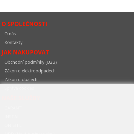
O SPOLEČNOSTI
O nás
Kontakty
JAK NAKUPOVAT
Obchodní podmínky (B2B)
Zákon o elektroodpadech
Zákon o obalech
Správa cookies
NAŠE SLUŽBY
GARANT
INSTALL
ON-SITE
NBD (Next business day)