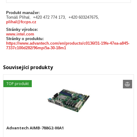
Produkt manažer:
Tomáš Plíhal, +420 472 774 173, +420 603247675,
plihal@fccps.cz
Stránky výrobce:
www.intel.com
Stránky o produktu:
https://www.advantech.com/en/products/c0136f31-19fe-47ea-a845-
7337c100d282/96mpi5a-30-18m1
Související produkty
TOP produkt
Advantech AIMB-788G2-00A1