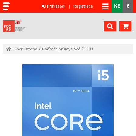
Kč
€
Přihlášení
Registrace
Hlavní strana
Počítače průmyslové
CPU