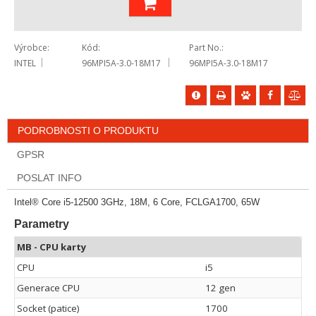
Výrobce
Kód
Part No.
INTEL
96MPI5A-3.0-18M17
96MPI5A-3.0-18M17
PODROBNOSTI O PRODUKTU
GPSR
POSLAT INFO
Intel® Core i5-12500 3GHz, 18M, 6 Core, FCLGA1700, 65W
Parametry
MB - CPU karty
CPU
i5
Generace CPU
12 gen
Socket (patice)
1700