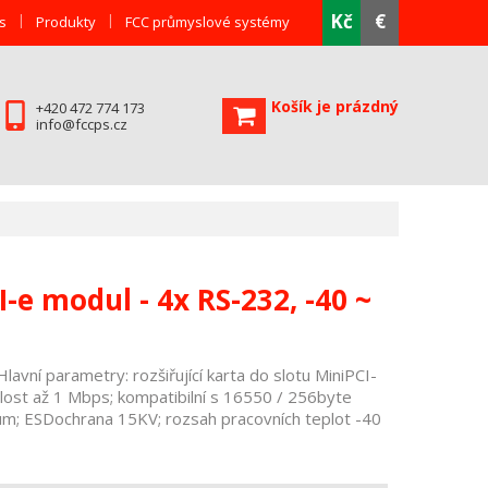
Kč
€
s
Produkty
FCC průmyslové systémy
Košík je prázdný
+420 472 774 173
info@fccps.cz
-e modul - 4x RS-232, -40 ~
lavní parametry: rozšiřující karta do slotu MiniPCI-
hlost až 1 Mbps; kompatibilní s 16550 / 256byte
um; ESDochrana 15KV; rozsah pracovních teplot -40