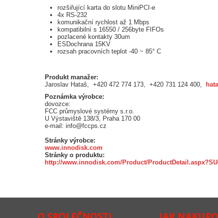
rozšiřující karta do slotu MiniPCI-e
4x RS-232
komunikační rychlost až 1 Mbps
kompatibilní s 16550 / 256byte FIFOs
pozlacené kontakty 30um
ESDochrana 15KV
rozsah pracovních teplot -40 ~ 85° C
Produkt manažer:
Jaroslav Hataš, +420 472 774 173, +420 731 124 400,
hat
Poznámka výrobce:
dovozce:
FCC průmyslové systémy s.r.o.
U Výstaviště 138/3, Praha 170 00
e-mail: info@fccps.cz
Stránky výrobce:
www.innodisk.com
Stránky o produktu:
http://www.innodisk.com/Product/ProductDetail.as
O SPOLEČNOSTI
JAK NAKUP