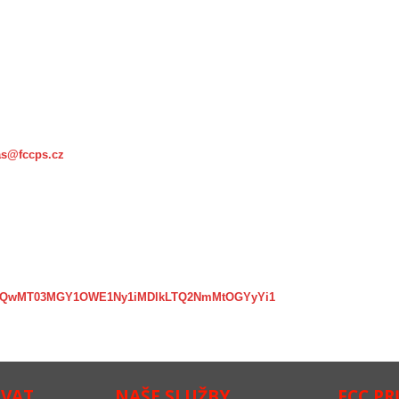
as@fccps.cz
px?SUQwMT03MGY1OWE1Ny1iMDlkLTQ2NmMtOGYyYi1
OVAT
NAŠE SLUŽBY
FCC P