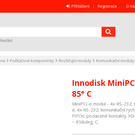
Přihlášení
Registrace
O ná
hledání
ana
Počítačové komponenty
Rozšiřující moduly
Komunikační moduly
Innodisk MiniPCI
85° C
MiniPCI-e modul - 4x RS-232; H
e; 4x RS-232; komunikační ryc
FIFOs; pozlacené kontakty 30
~ 85&deg; C;