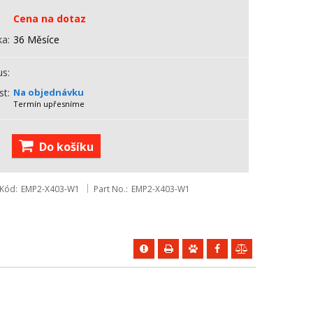
Cena na dotaz
ka
36 Měsíce
us
st
Na objednávku
Termín upřesníme
Do košíku
Kód
EMP2-X403-W1
Part No.
EMP2-X403-W1