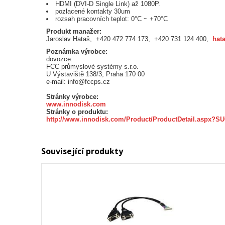
HDMI (DVI-D Single Link) až 1080P.
pozlacené kontakty 30um
rozsah pracovních teplot: 0°C ~ +70°C
Produkt manažer:
Jaroslav Hataš, +420 472 774 173, +420 731 124 400,
hat
Poznámka výrobce:
dovozce:
FCC průmyslové systémy s.r.o.
U Výstaviště 138/3, Praha 170 00
e-mail: info@fccps.cz
Stránky výrobce:
www.innodisk.com
Stránky o produktu:
http://www.innodisk.com/Product/ProductDetail.as
Související produkty