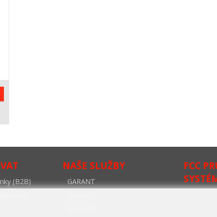
OVAT
NAŠE SLUŽBY
FCC P
SYSTÉ
nky (B2B)
GARANT
oodpadech
INSTALL
ON-SITE