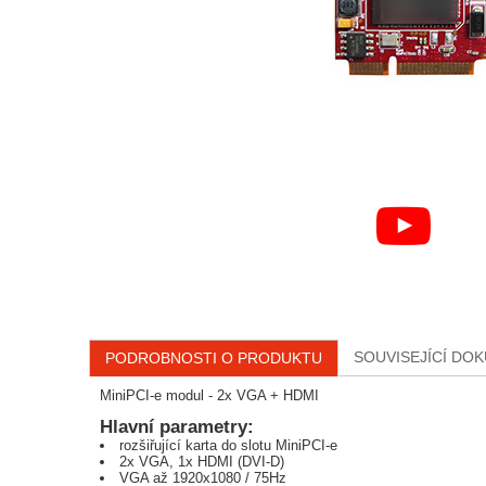
SOUVISEJÍCÍ DO
PODROBNOSTI O PRODUKTU
MiniPCI-e modul - 2x VGA + HDMI
Hlavní parametry:
rozšiřující karta do slotu MiniPCI-e
2x VGA, 1x HDMI (DVI-D)
VGA až 1920x1080 / 75Hz