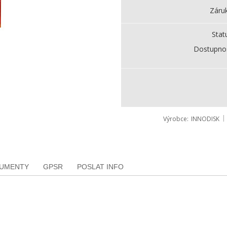
Záru
Stat
Dostupno
Výrobce
INNODISK
KUMENTY
GPSR
POSLAT INFO