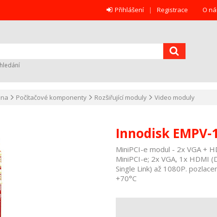
Přihlášení
Registrace
O ná
hledání
ana
Počítačové komponenty
Rozšiřující moduly
Video moduly
Innodisk EMPV-
MiniPCI-e modul - 2x VGA + HDM
MiniPCI-e; 2x VGA, 1x HDMI 
Single Link) až 1080P. pozlace
+70°C