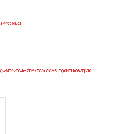
as@fccps.cz
px?SUQwMT0xZGJmZDYzZC0zOGY5LTQ0NTUtOWFjYi0