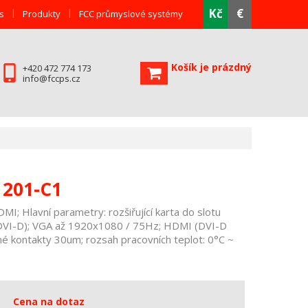
Kč
€
s
Produkty
FCC průmyslové systémy
Košík je prázdný
+420 472 774 173
info@fccps.cz
1201-C1
I; Hlavní parametry: rozšiřující karta do slotu
(DVI-D); VGA až 1920x1080 / 75Hz; HDMI (DVI-D
né kontakty 30um; rozsah pracovních teplot: 0°C ~
Cena na dotaz