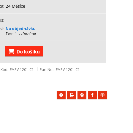
ka
24 Měsíce
us
st
Na objednávku
Termín upřesníme
Do košíku
Kód
EMPV-1201-C1
Part No.
EMPV-1201-C1