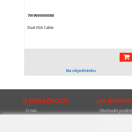
7W9000000080
Dual VGA Cable
Na objednávku
O SPOLEČNOSTI
JAK NAKUP
O nás
Obchodní podmí
Kontakty
Zákon o elektr
Zákon o obalech