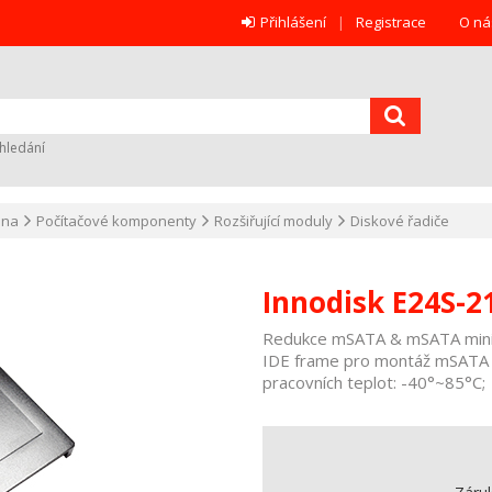
Přihlášení
Registrace
O ná
hledání
ana
Počítačové komponenty
Rozšiřující moduly
Diskové řadiče
Innodisk E24S-
Redukce mSATA & mSATA mini n
IDE frame pro montáž mSATA 
pracovních teplot: -40°~85°C;