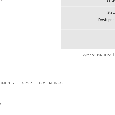
Záru
Stat
Dostupno
Výrobce
INNODISK
KUMENTY
GPSR
POSLAT INFO
D