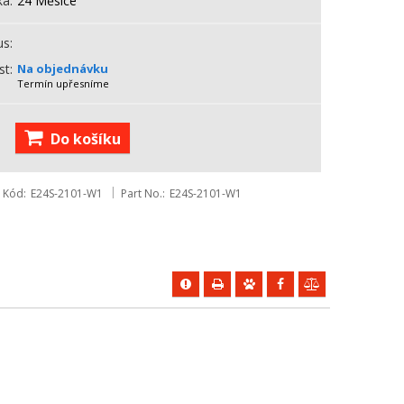
ka
24 Měsíce
us
st
Na objednávku
Termín upřesníme
Do košíku
Kód
E24S-2101-W1
Part No.
E24S-2101-W1