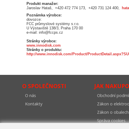
Produkt manažer:
Jaroslav Hataš, +420 472 774 173, +420 731 124 400,
hat
Poznámka výrobce:
dovozce:
FCC průmyslové systémy s.r.o.
U Výstaviště 138/3, Praha 170 00
e-mail: info@fccps.cz
Stránky výrobce:
www.innodisk.com
Stránky o produktu:
http://www.innodisk.com/Product/ProductDetail.as
O SPOLEČNOSTI
JAK NAKUP
O nás
Obchodní podmí
Kontakty
Zákon o elektr
Zákon o obalech
Správa cookies