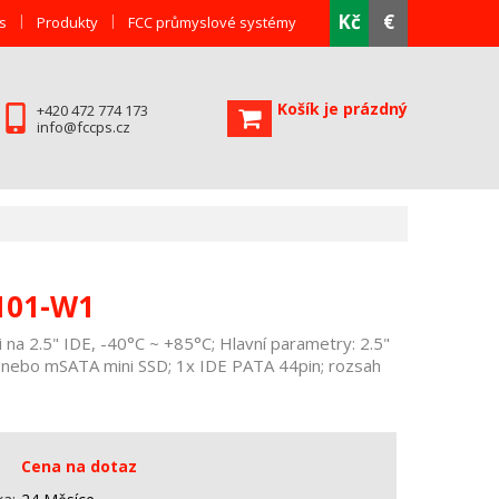
Kč
€
s
Produkty
FCC průmyslové systémy
Košík je prázdný
+420 472 774 173
info@fccps.cz
2101-W1
a 2.5" IDE, -40°C ~ +85°C; Hlavní parametry: 2.5"
nebo mSATA mini SSD; 1x IDE PATA 44pin; rozsah
Cena na dotaz