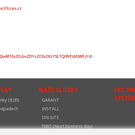
as@fccps.cz
px?SUQwMT0xZGJmZDYzZC0zOGY5LTQ0NTUtOWFjYi0
OVAT
NAŠE SLUŽBY
FCC P
SYSTÉ
nky (B2B)
GARANT
oodpadech
INSTALL
ON-SITE
NBD (Next business day)
BEZPLATNÉ ZÁPŮJČKY