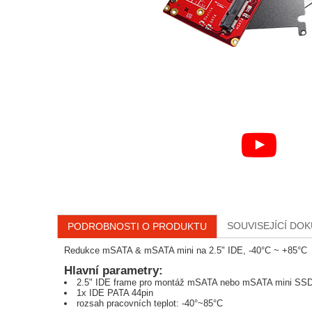
SOUVISEJÍCÍ DO
PODROBNOSTI O PRODUKTU
Redukce mSATA & mSATA mini na 2.5" IDE, -40°C ~ +85°C
Hlavní parametry:
2.5" IDE frame pro montáž mSATA nebo mSATA mini SS
1x IDE PATA 44pin
rozsah pracovních teplot: -40°~85°C