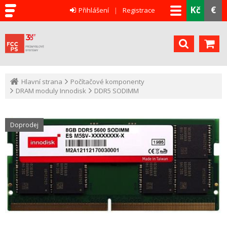
Kč
€
Přihlášení
Registrace
Hlavní strana
Počítačové komponenty
DRAM moduly Innodisk
DDR5 SODIMM
Doprodej