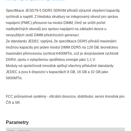
Specifikace JESD79-5 DDR5 SDRAM přináší výrazné zlepšení kapacity,
rychlosti a napětí. Z hlediska struktury se integrovaný obvod pro správu
napájení (PMIC) přesunul na modul DIMM, čímž se snížil počet
nadbytečných obvodů pro správu napájení na základní desce u
nevyužitých slotů DIMM předchozích generací.
Ze standardu JEDEC vyplývá, že specifikace DDR5 přináší maximální
možnou kapacitu pro jeden modul DIMM DDR5 na 128 GB, teoretickou
maximální přenosovou rychlost 6400MT/s, což je dvojnásobek rychlosti
DDR4, spolu s vylepšenou spotřebou energie jako 1,1 V.
Moduly od společnosti innodisk splňují všechny příslušné standardy
JEDEC a jsou k dispozici v kapacitách 8 GB, 16 GB a 32 GB jako
5600MT/s.
FCC průmyslové systémy - oficiální dovozce, distributor, servis Innodisk pro
ČR a SR.
Parametry