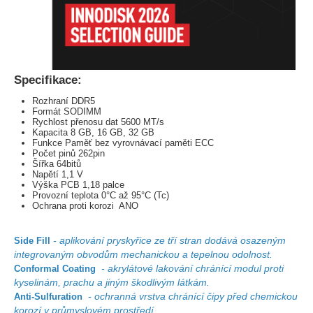
Specifikace:
Rozhraní DDR5
Formát SODIMM
Rychlost přenosu dat 5600 MT/s
Kapacita 8 GB, 16 GB, 32 GB
Funkce Paměť bez vyrovnávací paměti ECC
Počet pinů 262pin
Šířka 64bitů
Napětí 1,1 V
Výška PCB 1,18 palce
Provozní teplota 0°C až 95°C (Tc)
Ochrana proti korozi ANO
- aplikování pryskyřice ze tří stran dodává osazeným
Side Fill
integrovaným obvodům mechanickou a tepelnou odolnost.
- akrylátové lakování chránící modul proti
Conformal Coating
kyselinám, prachu a jiným škodlivým látkám.
- ochranná vrstva chránící čipy před chemickou
Anti-Sulfuration
korozí v průmyslovém prostředí.