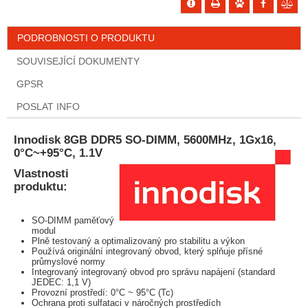
PODROBNOSTI O PRODUKTU
SOUVISEJÍCÍ DOKUMENTY
GPSR
POSLAT INFO
Innodisk 8GB DDR5 SO-DIMM, 5600MHz, 1Gx16,
0°C~+95°C, 1.1V
Vlastnosti
produktu:
SO-DIMM paměťový
modul
Plně testovaný a optimalizovaný pro stabilitu a výkon
Používá originální integrovaný obvod, který splňuje přísné
průmyslové normy
Integrovaný integrovaný obvod pro správu napájení (standard
JEDEC: 1,1 V)
Provozní prostředí: 0°C ~ 95°C (Tc)
Ochrana proti sulfataci v náročných prostředích