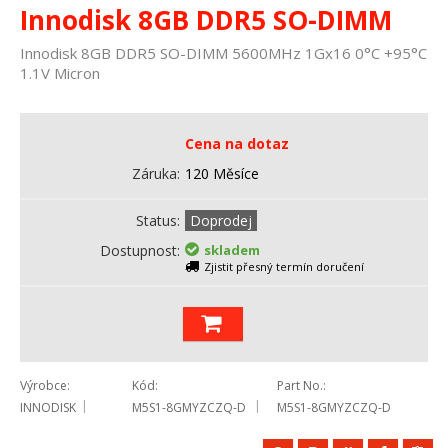
Innodisk 8GB DDR5 SO-DIMM
Innodisk 8GB DDR5 SO-DIMM 5600MHz 1Gx16 0°C +95°C
1.1V Micron
Cena na dotaz
Záruka
120 Měsíce
Status
Doprodej
Dostupnost
skladem
Zjistit přesný termín doručení
Výrobce
Kód
Part No.
INNODISK
M5S1-8GMYZCZQ-D
M5S1-8GMYZCZQ-D