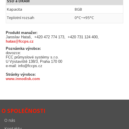
SSD a DRAM
Kapacita
8GB
Teplotní rozsah
0°C~+95°C
Produkt manažer:
Jaroslav Hataš, +420 472 774 173, +420 731 124 400,
hatas@fccps.cz
Poznámka výrobce:
dovozce:
FCC průmyslové systémy s.r.o.
U Výstaviště 138/3, Praha 170 00
e-mail: info@fccps.cz
Stránky výrobce:
www.innodisk.com
O SPOLEČNOSTI
O nás
Kontakty