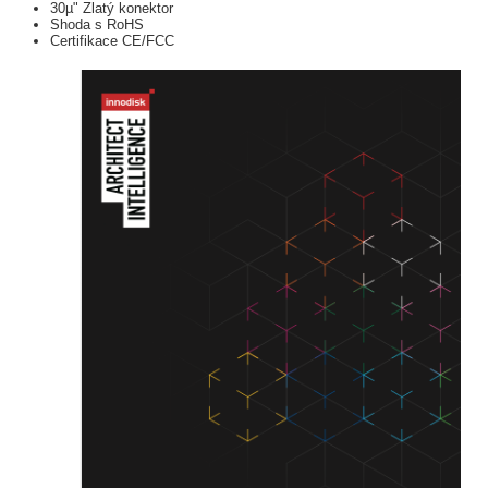
30µ" Zlatý konektor
Shoda s RoHS
Certifikace CE/FCC