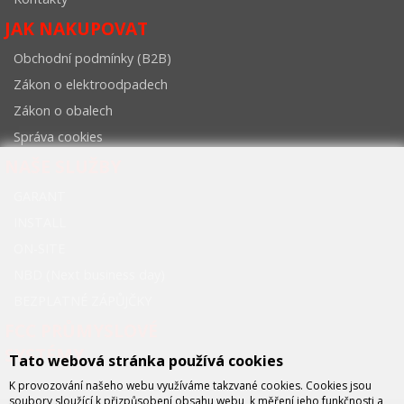
JAK NAKUPOVAT
Obchodní podmínky (B2B)
Zákon o elektroodpadech
Zákon o obalech
Správa cookies
NAŠE SLUŽBY
GARANT
INSTALL
ON-SITE
NBD (Next business day)
BEZPLATNÉ ZÁPŮJČKY
FCC PRŮMYSLOVÉ
SYSTÉMY
Tato webová stránka používá cookies
K provozování našeho webu využíváme takzvané cookies. Cookies jsou
soubory sloužící k přizpůsobení obsahu webu, k měření jeho funkčnosti a