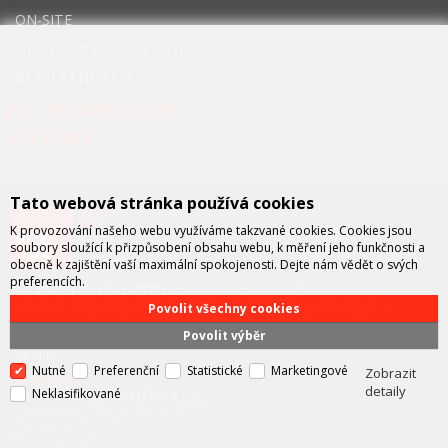
ON-SITE
NBD (Next business day)
BEZPLATNÉ ZÁPŮJČKY
FCC PRŮMYSLOVÉ
SYSTÉMY
Tato webová stránka používá cookies
K provozování našeho webu využíváme takzvané cookies. Cookies jsou
soubory sloužící k přizpůsobení obsahu webu, k měření jeho funkčnosti a
obecně k zajištění vaší maximální spokojenosti. Dejte nám vědět o svých
preferencích.
FCC průmyslové systémy
je technicko – obchodní společností,
zastupující významné výrobce v oblasti průmyslové automatizace a
Povolit všechny cookies
telekomunikační techniky. Společnost je též významným vývojářem a
Povolit výběr
integrátorem se specializací na systémy strojového vidění a pokročilé
robotiky.
Nutné
Preferenční
Statistické
Marketingové
Zobrazit
KONTAKT
detaily
Neklasifikované
FCC průmyslové systémy s.r.o.
U Výstaviště 138/3, Holešovice
170 00 Praha 7