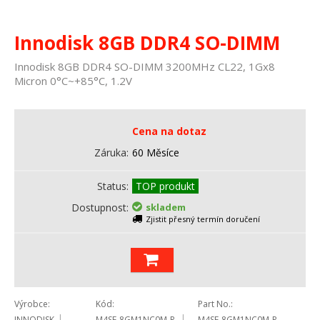
Innodisk 8GB DDR4 SO-DIMM
Innodisk 8GB DDR4 SO-DIMM 3200MHz CL22, 1Gx8
Micron 0°C~+85°C, 1.2V
Cena na dotaz
Záruka
60 Měsíce
Status
TOP produkt
Dostupnost
skladem
Zjistit přesný termín doručení
Výrobce
Kód
Part No.
INNODISK
M4SE-8GM1NC0M-R
M4SE-8GM1NC0M-R