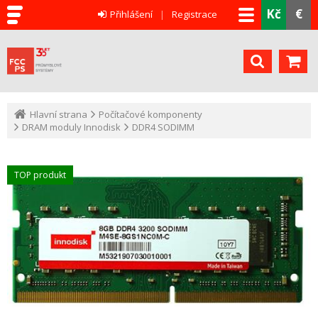
Kč
€
Přihlášení
Registrace
Hlavní strana
Počítačové komponenty
DRAM moduly Innodisk
DDR4 SODIMM
TOP produkt