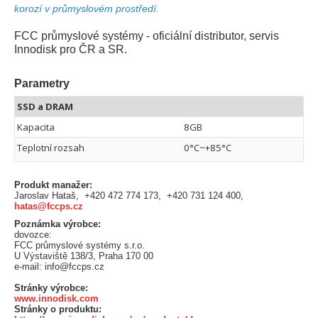
korozí v průmyslovém prostředí.
FCC průmyslové systémy - oficiální distributor, servis
Innodisk pro ČR a SR.
Parametry
SSD a DRAM
Kapacita
8GB
Teplotní rozsah
0°C~+85°C
Produkt manažer:
Jaroslav Hataš, +420 472 774 173, +420 731 124 400,
hatas@fccps.cz
Poznámka výrobce:
dovozce:
FCC průmyslové systémy s.r.o.
U Výstaviště 138/3, Praha 170 00
e-mail: info@fccps.cz
Stránky výrobce:
www.innodisk.com
Stránky o produktu: