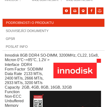
PODROBNOSTI O PRODUKTU
SOUVISEJÍCÍ DOKUMENTY
GPSR
POSLAT INFO
Innodisk 8GB DDR4 SO-DIMM, 3200MHz, CL22, 1Gx8,
Micron 0°C~+85°C, 1.2V
>
Interface DDR4
Form Factor SODIMM
Data Rate 2133 MT/s,
2400 MT/s, 2666 MT/s,
2933 MT/s, 3200 MT/s
Capacity 2GB, 4GB, 8GB, 16GB, 32GB
Function
Non-ECC
Unbuffered
Memory