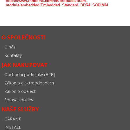
https://www.innodisk.com/en/products/dram-
module/embedded/Embedded_Standard_DDR4_SODIMM
O SPOLEČNOSTI
O nás
Kontakty
JAK NAKUPOVAT
Obchodní podmínky (B2B)
Zákon o elektroodpadech
Zákon o obalech
Správa cookies
NAŠE SLUŽBY
GARANT
INSTALL