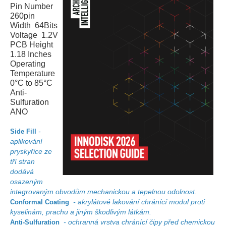
Pin Number
260pin
Width 64Bits
Voltage 1.2V
PCB Height
1.18 Inches
Operating
Temperature
0°C to 85°C
Anti-
Sulfuration
ANO
-
Side Fill
aplikování
pryskyřice ze
tří stran
dodává
osazeným
integrovaným obvodům mechanickou a tepelnou odolnost.
- akrylátové lakování chránící modul proti
Conformal Coating
kyselinám, prachu a jiným škodlivým látkám.
- ochranná vrstva chránící čipy před chemickou
Anti-Sulfuration