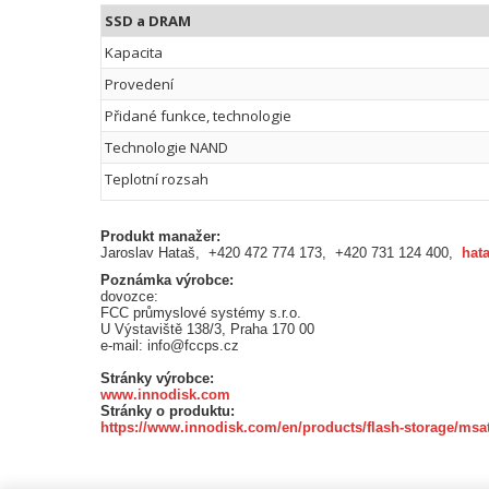
SSD a DRAM
Kapacita
Provedení
Přidané funkce, technologie
Technologie NAND
Teplotní rozsah
Produkt manažer:
Jaroslav Hataš, +420 472 774 173, +420 731 124 400,
hat
Poznámka výrobce:
dovozce:
FCC průmyslové systémy s.r.o.
U Výstaviště 138/3, Praha 170 00
e-mail: info@fccps.cz
Stránky výrobce:
www.innodisk.com
Stránky o produktu:
https://www.innodisk.com/en/products/flash-storage/msa