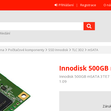
Přihlášení
Registrace
O ná
hledání
ana
Počítačové komponenty
SSD Innodisk
TLC 3D2
mSATA
Innodisk 500GB
Innodisk 500GB mSATA 3TE7
1.09
Záru