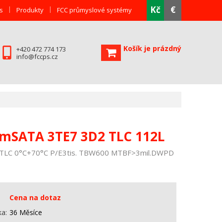
Kč
€
s
Produkty
FCC průmyslové systémy
Košík je prázdný
+420 472 774 173
info@fccps.cz
 mSATA 3TE7 3D2 TLC 112L
 TLC 0°C+70°C P/E3tis. TBW600 MTBF>3mil.DWPD
Cena na dotaz
ka
36 Měsíce