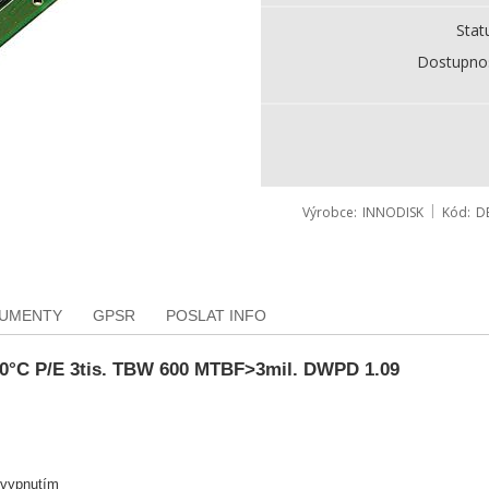
Stat
Dostupno
Výrobce
INNODISK
Kód
D
KUMENTY
GPSR
POSLAT INFO
0°C P/E 3tis. TBW 600 MTBF>3mil. DWPD 1.09
 vypnutím