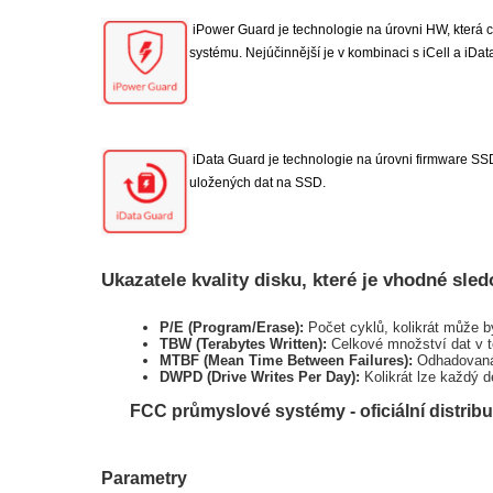
iPower Guard je technologie na úrovni HW, která ch
systému. Nejúčinnější je v kombinaci s iCell a iDat
iData Guard je technologie na úrovni firmware SSD,
uložených dat na SSD.
Ukazatele kvality disku, které je vhodné sled
P/E (Program/Erase):
Počet cyklů, kolikrát může 
TBW (Terabytes Written):
Celkové množství dat v te
MTBF (Mean Time Between Failures):
Odhadovaná 
DWPD (Drive Writes Per Day):
Kolikrát lze každý d
FCC průmyslové systémy - oficiální distribu
Parametry