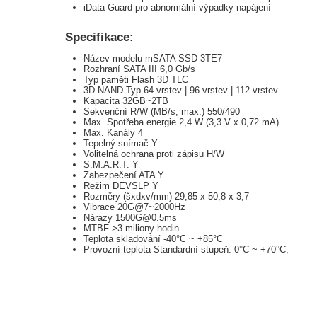
iData Guard pro abnormální výpadky napájení
Specifikace:
Název modelu mSATA SSD 3TE7
Rozhraní SATA III 6,0 Gb/s
Typ paměti Flash 3D TLC
3D NAND Typ 64 vrstev | 96 vrstev | 112 vrstev
Kapacita 32GB~2TB
Sekvenční R/W (MB/s, max.) 550/490
Max. Spotřeba energie 2,4 W (3,3 V x 0,72 mA)
Max. Kanály 4
Tepelný snímač Y
Volitelná ochrana proti zápisu H/W
S.M.A.R.T. Y
Zabezpečení ATA Y
Režim DEVSLP Y
Rozměry (šxdxv/mm) 29,85 x 50,8 x 3,7
Vibrace 20G@7~2000Hz
Nárazy 1500G@0.5ms
MTBF >3 miliony hodin
Teplota skladování -40°C ~ +85°C
Provozní teplota Standardní stupeň: 0°C ~ +70°C;