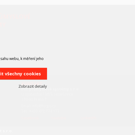
RŮMYSLOVÉ
MY
bsahu webu, k měření jeho
lit všechny cookies
KONTAKT
Zobrazit detaily
FCC průmyslové systémy s.r.o.
U Výstaviště 138/3, Holešovice
170 00 Praha 7
Email: info@fccps.cz
Tel.: +420 472 774 173
Facebook
Youtube
LinkedIN
 s.r.o.