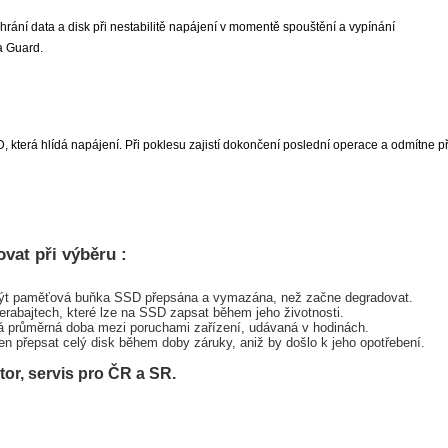
rání data a disk při nestabilitě napájení v momentě spouštění a vypínání
a Guard.
 která hlídá napájení. Při poklesu zajistí dokončení poslední operace a odmítne př
ovat při výběru :
být paměťová buňka SSD přepsána a vymazána, než začne degradovat.
rabajtech, které lze na SSD zapsat během jeho životnosti.
průměrná doba mezi poruchami zařízení, udávaná v hodinách.
en přepsat celý disk během doby záruky, aniž by došlo k jeho opotřebení.
tor, servis pro ČR a SR.