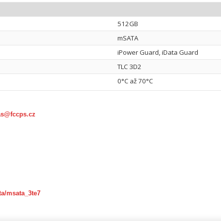
512GB
mSATA
iPower Guard, iData Guard
TLC 3D2
0°C až 70°C
as@fccps.cz
ta/msata_3te7