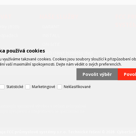
OVAT
NAŠE SLUŽBY
FCC P
SYSTÉ
nky (B2B)
GARANT
oodpadech
INSTALL
ON-SITE
ka používá cookies
NBD (Next business day)
využíváme takzvané cookies. Cookies jsou soubory sloužící k přizpůsobení o
BEZPLATNÉ ZÁPŮJČKY
tění vaší maximální spokojenosti. Dejte nám vědět o svých preferencích.
Povolit výběr
Povo
Statistické
Marketingové
Neklasifikované
zastupující významné výrobce v oblasti průmyslové
mným vývojářem a integrátorem se specializací na
FCC průmyslové systémy s.r.o.
CyberSoft
uje
Technické řešení © 2026