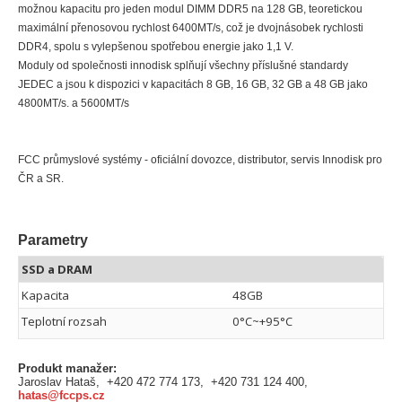
možnou kapacitu pro jeden modul DIMM DDR5 na 128 GB, teoretickou
maximální přenosovou rychlost 6400MT/s, což je dvojnásobek rychlosti
DDR4, spolu s vylepšenou spotřebou energie jako 1,1 V.
Moduly od společnosti innodisk splňují všechny příslušné standardy
JEDEC a jsou k dispozici v kapacitách 8 GB, 16 GB, 32 GB a 48 GB jako
4800MT/s. a 5600MT/s
FCC průmyslové systémy - oficiální dovozce, distributor, servis Innodisk pro
ČR a SR.
Parametry
SSD a DRAM
Kapacita
48GB
Teplotní rozsah
0°C~+95°C
Produkt manažer:
Jaroslav Hataš, +420 472 774 173, +420 731 124 400,
hatas@fccps.cz