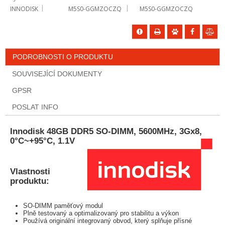
INNODISK
M5S0-GGMZOCZQ
M5S0-GGMZOCZQ
PODROBNOSTI O PRODUKTU
SOUVISEJÍCÍ DOKUMENTY
GPSR
POSLAT INFO
Innodisk 48GB DDR5 SO-DIMM, 5600MHz, 3Gx8,
0°C~+95°C, 1.1V
Vlastnosti
produktu:
SO-DIMM paměťový modul
Plně testovaný a optimalizovaný pro stabilitu a výkon
Používá originální integrovaný obvod, který splňuje přísné