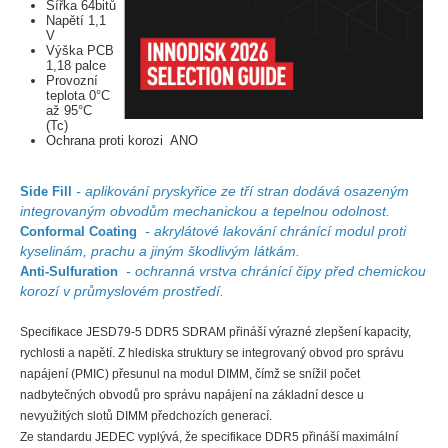
Šířka 64bitů
Napětí 1,1
V
Výška PCB
1,18 palce
Provozní
teplota 0°C
až 95°C
(Tc)
Ochrana proti korozi ANO
- aplikování pryskyřice ze tří stran dodává osazeným
Side Fill
integrovaným obvodům mechanickou a tepelnou odolnost.
- akrylátové lakování chránící modul proti
Conformal Coating
kyselinám, prachu a jiným škodlivým látkám.
- ochranná vrstva chránící čipy před chemickou
Anti-Sulfuration
korozí v průmyslovém prostředí.
Specifikace JESD79-5 DDR5 SDRAM přináší výrazné zlepšení kapacity,
rychlosti a napětí. Z hlediska struktury se integrovaný obvod pro správu
napájení (PMIC) přesunul na modul DIMM, čímž se snížil počet
nadbytečných obvodů pro správu napájení na základní desce u
nevyužitých slotů DIMM předchozích generací.
Ze standardu JEDEC vyplývá, že specifikace DDR5 přináší maximální