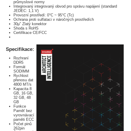
průmyslové normy
Integrovaný integrovaný obvod pro správu napájení (standard
JEDEC: 1,1 V)
Provozní prostředí: 0°C ~ 95°C (Tc)
Ochrana proti sulfataci v náročných prostředích
30µ" Zlatý konektor
Shoda s RoHS
Certifikace CE/FCC
Specifikace:
Rozhraní
DDR5
Formát
SODIMM
Rychlost
přenosu dat
4800 MT/s
Kapacita 8
GB, 16 GB,
32 GB, 48
GB
Funkce
Paměť bez
vyrovnávací
paměti ECC
Počet pinů
262pin