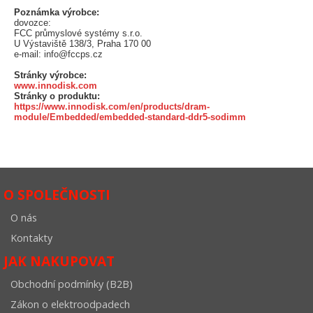
Poznámka výrobce:
dovozce:
FCC průmyslové systémy s.r.o.
U Výstaviště 138/3, Praha 170 00
e-mail: info@fccps.cz
Stránky výrobce:
www.innodisk.com
Stránky o produktu:
https://www.innodisk.com/en/products/dram-
module/Embedded/embedded-standard-ddr5-sodimm
O SPOLEČNOSTI
O nás
Kontakty
JAK NAKUPOVAT
Obchodní podmínky (B2B)
Zákon o elektroodpadech