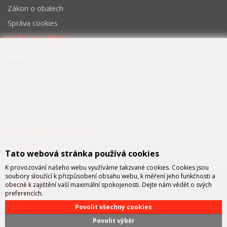
Zákon o obalech
Správa cookies
NAŠE SLUŽBY
GARANT
INSTALL
ON-SITE
NBD (Next business day)
BEZPLATNÉ ZÁPŮJČKY
FCC PRŮMYSLOVÉ
SYSTÉMY
Tato webová stránka používá cookies
K provozování našeho webu využíváme takzvané cookies. Cookies jsou
soubory sloužící k přizpůsobení obsahu webu, k měření jeho funkčnosti a
obecně k zajištění vaší maximální spokojenosti. Dejte nám vědět o svých
preferencích.
Povolit všechny cookies
Povolit výběr
FCC průmyslové systémy
je technicko – obchodní společností,