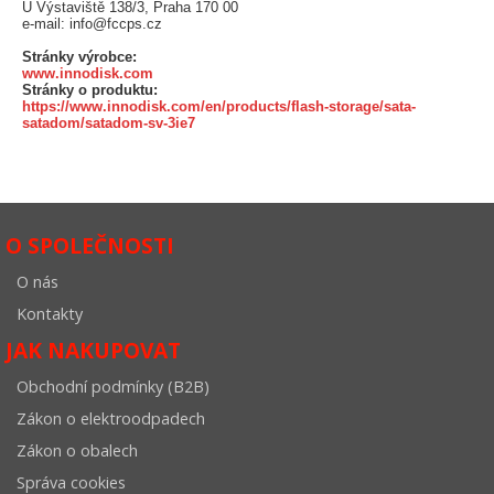
U Výstaviště 138/3, Praha 170 00
e-mail: info@fccps.cz
Stránky výrobce:
www.innodisk.com
Stránky o produktu:
https://www.innodisk.com/en/products/flash-storage/sata-
satadom/satadom-sv-3ie7
O SPOLEČNOSTI
O nás
Kontakty
JAK NAKUPOVAT
Obchodní podmínky (B2B)
Zákon o elektroodpadech
Zákon o obalech
Správa cookies