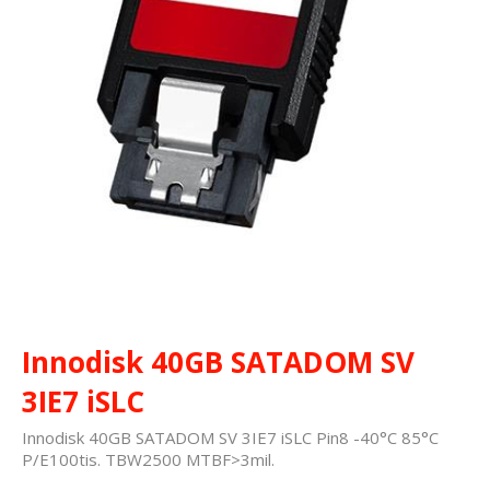
Innodisk 40GB SATADOM SV
3IE7 iSLC
Innodisk 40GB SATADOM SV 3IE7 iSLC Pin8 -40°C 85°C
P/E100tis. TBW2500 MTBF>3mil.