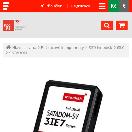
Kč
€
Přihlášení
Registrace
Hlavní strana
Počítačové komponenty
SSD Innodisk
iSLC
SATADOM