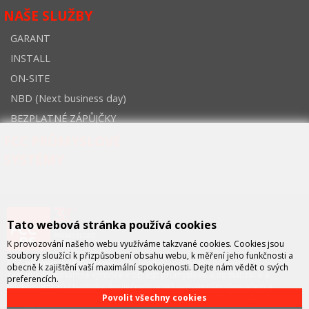
NAŠE SLUŽBY
GARANT
INSTALL
ON-SITE
NBD (Next business day)
BEZPLATNÉ ZÁPŮJČKY
FCC PRŮMYSLOVÉ
SYSTÉMY
Tato webová stránka používá cookies
K provozování našeho webu využíváme takzvané cookies. Cookies jsou
soubory sloužící k přizpůsobení obsahu webu, k měření jeho funkčnosti a
FCC průmyslové systémy
je technicko – obchodní společností,
obecně k zajištění vaší maximální spokojenosti. Dejte nám vědět o svých
zastupující významné výrobce v oblasti průmyslové automatizace a
preferencích.
telekomunikační techniky. Společnost je též významným vývojářem a
Povolit všechny cookies
integrátorem se specializací na systémy strojového vidění a pokročilé