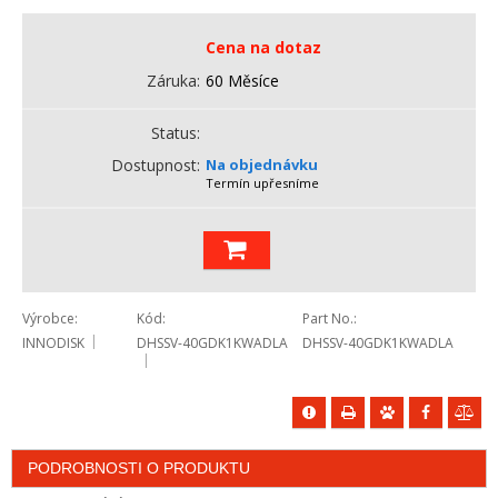
Cena na dotaz
Záruka
60 Měsíce
Status
Dostupnost
Na objednávku
Termín upřesníme
Výrobce
Kód
Part No.
INNODISK
DHSSV-40GDK1KWADLA
DHSSV-40GDK1KWADLA
PODROBNOSTI O PRODUKTU