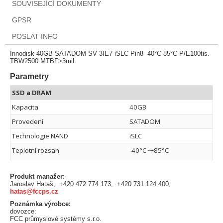
SOUVISEJÍCÍ DOKUMENTY
GPSR
POSLAT INFO
Innodisk 40GB SATADOM SV 3IE7 iSLC Pin8 -40°C 85°C P/E100tis.
TBW2500 MTBF>3mil.
Parametry
SSD a DRAM
Kapacita
40GB
Provedení
SATADOM
Technologie NAND
iSLC
Teplotní rozsah
-40°C~+85°C
Produkt manažer:
Jaroslav Hataš, +420 472 774 173, +420 731 124 400,
hatas@fccps.cz
Poznámka výrobce:
dovozce:
FCC průmyslové systémy s.r.o.