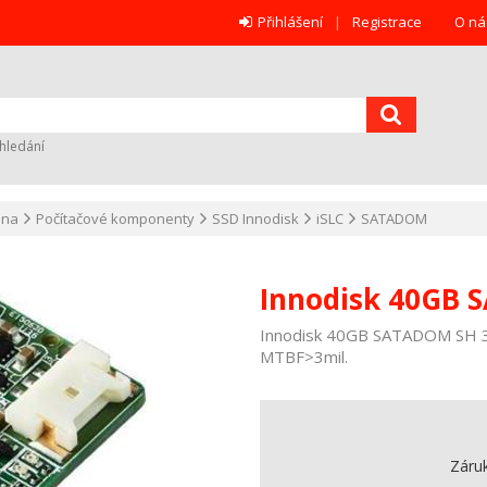
Přihlášení
Registrace
O ná
hledání
ana
Počítačové komponenty
SSD Innodisk
iSLC
SATADOM
Innodisk 40GB 
Innodisk 40GB SATADOM SH 3I
MTBF>3mil.
Záru