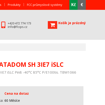
Kč
€
s
Produkty
FCC průmyslové systémy
Košík je prázdný
+420 472 774 173
info@fccps.cz
SATADOM SH 3IE7 iSLC
E7 iSLC Pin8 -40°C 85°C P/E100tis. TBW1066
Cena na dotaz
ka
60 Měsíce