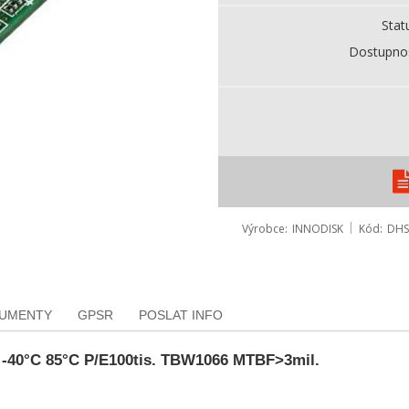
Stat
Dostupno
Výrobce
INNODISK
Kód
DHS
KUMENTY
GPSR
POSLAT INFO
-40°C 85°C P/E100tis. TBW1066 MTBF>3mil.