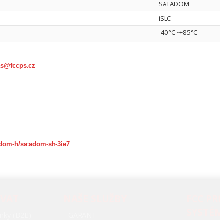
SATADOM
iSLC
-40°C~+85°C
as@fccps.cz
adom-h/satadom-sh-3ie7
OVAT
NAŠE SLUŽBY
FCC P
SYSTÉ
nky (B2B)
GARANT