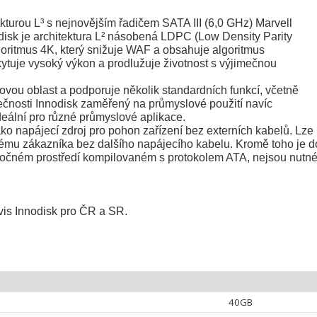
urou L³ s nejnovějším řadičem SATA III (6,0 GHz) Marvell
disk je architektura L² násobená LDPC (Low Density Parity
lgoritmus 4K, který snižuje WAF a obsahuje algoritmus
ytuje vysoký výkon a prodlužuje životnost s výjimečnou
ou oblast a podporuje několik standardních funkcí, včetně
čnosti Innodisk zaměřený na průmyslové použití navíc
ideální pro různé průmyslové aplikace.
ko napájecí zdroj pro pohon zařízení bez externích kabelů. Lze
tému zákazníka bez dalšího napájecího kabelu. Kromě toho je d
očném prostředí kompilovaném s protokolem ATA, nejsou nutné 
rvis Innodisk pro ČR a SR.
40GB