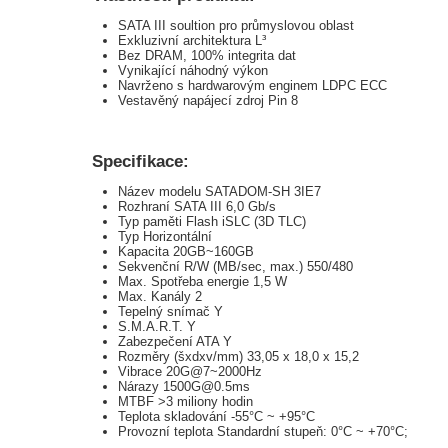
SATA III soultion pro průmyslovou oblast
Exkluzivní architektura L³
Bez DRAM, 100% integrita dat
Vynikající náhodný výkon
Navrženo s hardwarovým enginem LDPC ECC
Vestavěný napájecí zdroj Pin 8
Specifikace:
Název modelu SATADOM-SH 3IE7
Rozhraní SATA III 6,0 Gb/s
Typ paměti Flash iSLC (3D TLC)
Typ Horizontální
Kapacita 20GB~160GB
Sekvenční R/W (MB/sec, max.) 550/480
Max. Spotřeba energie 1,5 W
Max. Kanály 2
Tepelný snímač Y
S.M.A.R.T. Y
Zabezpečení ATA Y
Rozměry (šxdxv/mm) 33,05 x 18,0 x 15,2
Vibrace 20G@7~2000Hz
Nárazy 1500G@0.5ms
MTBF >3 miliony hodin
Teplota skladování -55°C ~ +95°C
Provozní teplota Standardní stupeň: 0°C ~ +70°C;