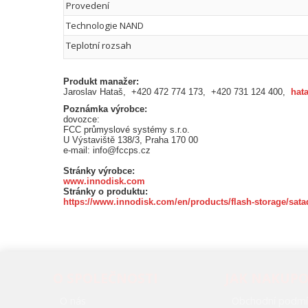
Provedení
Technologie NAND
Teplotní rozsah
Produkt manažer:
Jaroslav Hataš, +420 472 774 173, +420 731 124 400,
hat
Poznámka výrobce:
dovozce:
FCC průmyslové systémy s.r.o.
U Výstaviště 138/3, Praha 170 00
e-mail: info@fccps.cz
Stránky výrobce:
www.innodisk.com
Stránky o produktu:
https://www.innodisk.com/en/products/flash-storage/sat
O SPOLEČNOSTI
JAK NAKUP
O nás
Obchodní podmí