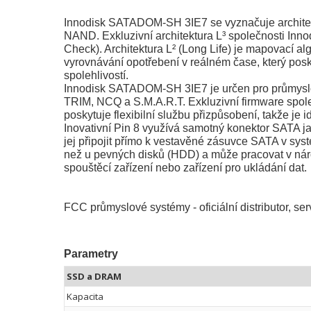
Innodisk SATADOM-SH 3IE7 se vyznačuje architekt
NAND. Exkluzivní architektura L³ společnosti Inno
Check). Architektura L² (Long Life) je mapovací a
vyrovnávání opotřebení v reálném čase, který posk
spolehlivostí.
Innodisk SATADOM-SH 3IE7 je určen pro průmyslov
TRIM, NCQ a S.M.A.R.T. Exkluzivní firmware spole
poskytuje flexibilní službu přizpůsobení, takže je 
Inovativní Pin 8 využívá samotný konektor SATA ja
jej připojit přímo k vestavěné zásuvce SATA v sys
než u pevných disků (HDD) a může pracovat v nár
spouštěcí zařízení nebo zařízení pro ukládání dat.
FCC průmyslové systémy - oficiální distributor, se
Parametry
SSD a DRAM
Kapacita