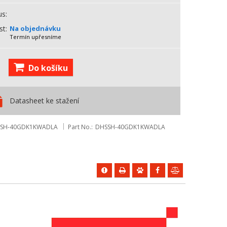
us
st
Na objednávku
Termín upřesníme
Do košíku
Datasheet ke stažení
SH-40GDK1KWADLA
Part No.
DHSSH-40GDK1KWADLA