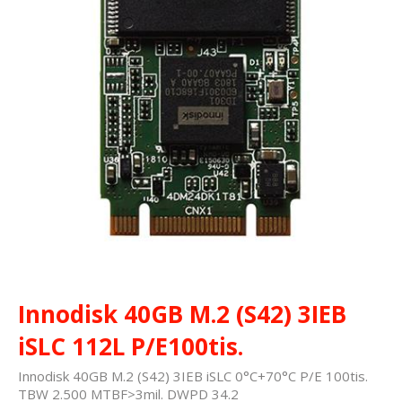
Innodisk 40GB M.2 (S42) 3IEB
iSLC 112L P/E100tis.
Innodisk 40GB M.2 (S42) 3IEB iSLC 0°C+70°C P/E 100tis.
TBW 2.500 MTBF>3mil. DWPD 34.2