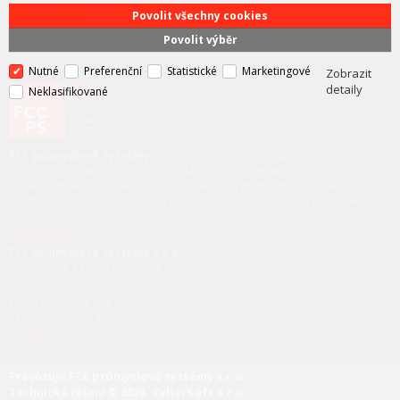
Povolit všechny cookies
SYSTÉMY
Povolit výběr
Nutné
Preferenční
Statistické
Marketingové
Zobrazit
detaily
Neklasifikované
FCC průmyslové systémy
je technicko – obchodní společností,
zastupující významné výrobce v oblasti průmyslové automatizace a
telekomunikační techniky. Společnost je též významným vývojářem a
integrátorem se specializací na systémy strojového vidění a pokročilé
robotiky.
KONTAKT
FCC průmyslové systémy s.r.o.
U Výstaviště 138/3, Holešovice
170 00 Praha 7
Email: info@fccps.cz
Tel.: +420 472 774 173
Facebook
Youtube
LinkedIN
FCC průmyslové systémy s.r.o.
Provozuje
CyberSoft s.r.o.
Technické řešení © 2026