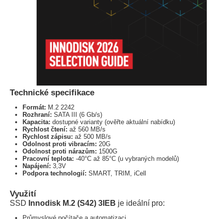
Technické specifikace
Formát:
M.2 2242
Rozhraní:
SATA III (6 Gb/s)
Kapacita:
dostupné varianty (ověřte aktuální nabídku)
Rychlost čtení:
až 560 MB/s
Rychlost zápisu:
až 500 MB/s
Odolnost proti vibracím:
20G
Odolnost proti nárazům:
1500G
Pracovní teplota:
-40°C až 85°C (u vybraných modelů)
Napájení:
3,3V
Podpora technologií:
SMART, TRIM, iCell
Využití
SSD
Innodisk M.2 (S42) 3IEB
je ideální pro:
Průmyslové počítače a automatizaci