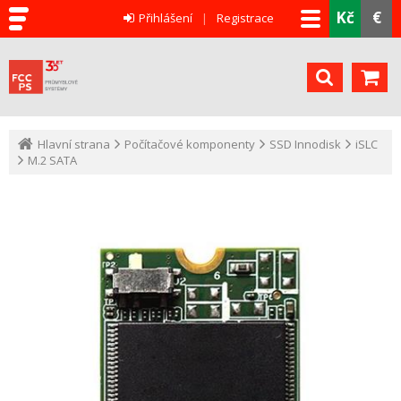
Kč
€
Přihlášení
Registrace
Hlavní strana
Počítačové komponenty
SSD Innodisk
iSLC
M.2 SATA