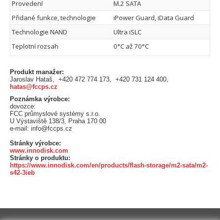
Provedení
M.2 SATA
Přidané funkce, technologie
iPower Guard, iData Guard
Technologie NAND
Ultra iSLC
Teplotní rozsah
0°C až 70°C
Produkt manažer:
Jaroslav Hataš, +420 472 774 173, +420 731 124 400,
hatas@fccps.cz
Poznámka výrobce:
dovozce:
FCC průmyslové systémy s.r.o.
U Výstaviště 138/3, Praha 170 00
e-mail: info@fccps.cz
Stránky výrobce:
www.innodisk.com
Stránky o produktu:
https://www.innodisk.com/en/products/flash-storage/m2-sata/m2-
s42-3ieb