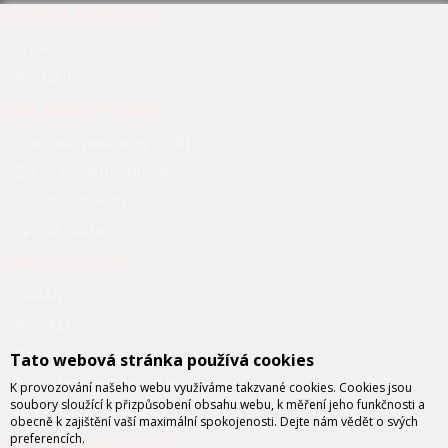
O SPOLEČNOSTI
O nás
Kontakty
JAK NAKUPOVAT
Obchodní podmínky (B2B)
Zákon o elektroodpadech
Zákon o obalech
Správa cookies
NAŠE SLUŽBY
GARANT
INSTALL
ON-SITE
Tato webová stránka používá cookies
NBD (Next business day)
K provozování našeho webu využíváme takzvané cookies. Cookies jsou
soubory sloužící k přizpůsobení obsahu webu, k měření jeho funkčnosti a
BEZPLATNÉ ZÁPŮJČKY
obecně k zajištění vaší maximální spokojenosti. Dejte nám vědět o svých
preferencích.
FCC PRŮMYSLOVÉ