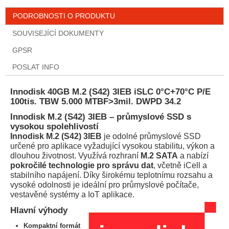
PODROBNOSTI O PRODUKTU
SOUVISEJÍCÍ DOKUMENTY
GPSR
POSLAT INFO
Innodisk 40GB M.2 (S42) 3IEB iSLC 0°C+70°C P/E
100tis. TBW 5.000 MTBF>3mil. DWPD 34.2
Innodisk M.2 (S42) 3IEB – průmyslové SSD s
vysokou spolehlivostí
Innodisk M.2 (S42) 3IEB
je odolné průmyslové SSD
určené pro aplikace vyžadující vysokou stabilitu, výkon a
dlouhou životnost. Využívá rozhraní
M.2 SATA
a nabízí
pokročilé technologie pro správu dat
, včetně iCell a
stabilního napájení. Díky širokému teplotnímu rozsahu a
vysoké odolnosti je ideální pro průmyslové počítače,
vestavěné systémy a IoT aplikace.
Hlavní výhody
Kompaktní formát