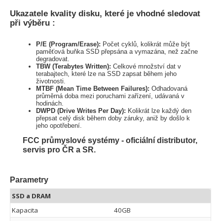
Ukazatele kvality disku, které je vhodné sledovat
při výběru :
P/E (Program/Erase):
Počet cyklů, kolikrát může být
paměťová buňka SSD přepsána a vymazána, než začne
degradovat.
TBW (Terabytes Written):
Celkové množství dat v
terabajtech, které lze na SSD zapsat během jeho
životnosti.
MTBF (Mean Time Between Failures):
Odhadovaná
průměrná doba mezi poruchami zařízení, udávaná v
hodinách.
DWPD (Drive Writes Per Day):
Kolikrát lze každý den
přepsat celý disk během doby záruky, aniž by došlo k
jeho opotřebení.
FCC průmyslové systémy - oficiální distributor,
servis pro ČR a SR.
Parametry
SSD a DRAM
Kapacita
40GB