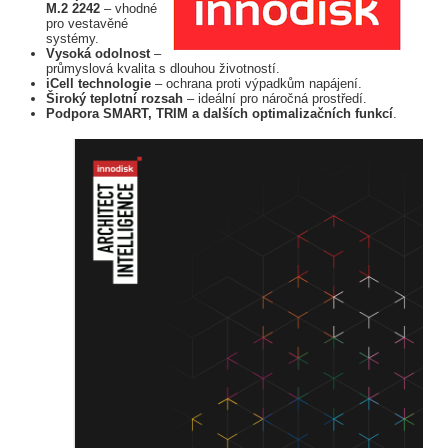
M.2 2242
– vhodné
pro vestavěné
systémy.
Vysoká odolnost
–
průmyslová kvalita s dlouhou životností.
iCell technologie
– ochrana proti výpadkům napájení.
Široký teplotní rozsah
– ideální pro náročná prostředí.
Podpora SMART, TRIM a dalších optimalizačních funkcí
.