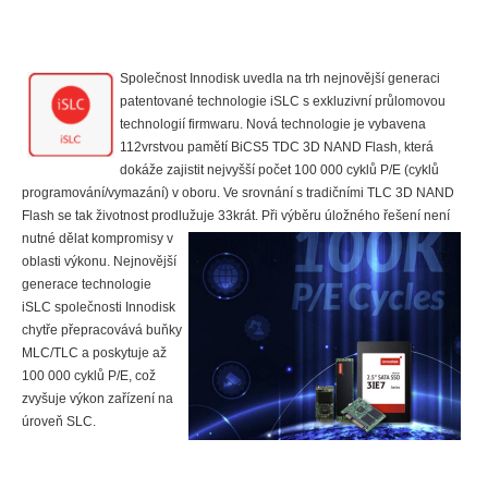
Společnost Innodisk uvedla na trh nejnovější generaci
patentované technologie iSLC s exkluzivní průlomovou
technologií firmwaru. Nová technologie je vybavena
112vrstvou pamětí BiCS5 TDC 3D NAND Flash, která
dokáže zajistit nejvyšší počet 100 000 cyklů P/E (cyklů
programování/vymazání) v oboru. Ve srovnání s tradičními TLC 3D NAND
Flash se tak životnost prodlužuje 33krát. Při výběru úložn
ého řešení není
nutné dělat kompromisy v
oblasti výkonu. Nejnovější
generace technologie
iSLC společnosti Innodisk
chytře přepracovává buňky
MLC/TLC a poskytuje až
100 000 cyklů P/E, což
zvyšuje výkon zařízení na
úroveň SLC.