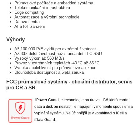
Průmyslové počítače a embedded systémy
Telekomunikační infrastruktura
Edge computing
Automatizace a výrobní technologie
Datová centra
AI a IoT zařízení
Výhody
Až 100 000 P/E cyklů pro extrémní životnost
Až 33× delší životnost než standardní TLC SSD
Vysoký výkon až 560 MB/s
Provoz v extrémních teplotách -40 °C až 85 °C
Vysoká spolehlivost pro průmyslové aplikace
Dlouhodobá dostupnost a 5letá záruka
FCC průmyslové systémy - oficiální distributor, servis
pro ČR a SR.
iPower Guard je technologie na úrovni HW, která chrání
data a disk při nestabilitě napájení v momentě spouštění a
vypínání systému. Nejúčinnější je v kombinaci s iCell a
iData Guard.