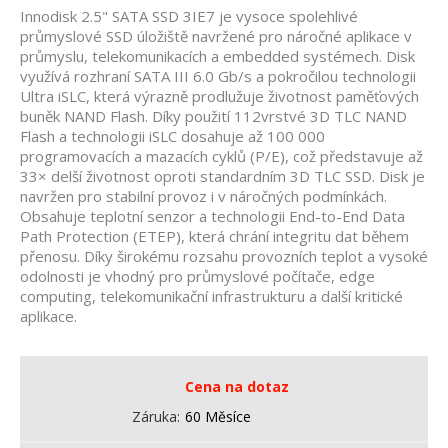
Innodisk 2.5" SATA SSD 3IE7 je vysoce spolehlivé
průmyslové SSD úložiště navržené pro náročné aplikace v
průmyslu, telekomunikacích a embedded systémech. Disk
využívá rozhraní SATA III 6.0 Gb/s a pokročilou technologii
Ultra iSLC, která výrazně prodlužuje životnost paměťových
buněk NAND Flash. Díky použití 112vrstvé 3D TLC NAND
Flash a technologii iSLC dosahuje až 100 000
programovacích a mazacích cyklů (P/E), což představuje až
33× delší životnost oproti standardním 3D TLC SSD. Disk je
navržen pro stabilní provoz i v náročných podmínkách.
Obsahuje teplotní senzor a technologii End-to-End Data
Path Protection (ETEP), která chrání integritu dat během
přenosu. Díky širokému rozsahu provozních teplot a vysoké
odolnosti je vhodný pro průmyslové počítače, edge
computing, telekomunikační infrastrukturu a další kritické
aplikace.
Cena na dotaz
Záruka
60 Měsíce