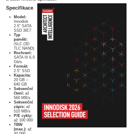
Specifikace
Model:
Innodisk
2.5" SATA
SSD 3IE7
Typ
paměti:
iSLC (3D
TLC NAND)
Rozhraní:
SATA III 6.0
Gb/s
Formát:
2.5" SSD
Kapacita:
20 GB –
640 GB
Sekvenční
čtení:
až
560 MB/s
Sekvenční
zápis:
až
510 MB/s
P/E cykly:
až 100 000
TBW
(max.):
až
40 000