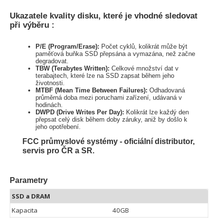
Ukazatele kvality disku, které je vhodné sledovat
při výběru :
P/E (Program/Erase):
Počet cyklů, kolikrát může být
paměťová buňka SSD přepsána a vymazána, než začne
degradovat.
TBW (Terabytes Written):
Celkové množství dat v
terabajtech, které lze na SSD zapsat během jeho
životnosti.
MTBF (Mean Time Between Failures):
Odhadovaná
průměrná doba mezi poruchami zařízení, udávaná v
hodinách.
DWPD (Drive Writes Per Day):
Kolikrát lze každý den
přepsat celý disk během doby záruky, aniž by došlo k
jeho opotřebení.
FCC průmyslové systémy - oficiální distributor,
servis pro ČR a SR.
Parametry
SSD a DRAM
Kapacita
40GB