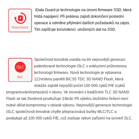
iData Guard je technologie na úrovni firmware SSD, která
hlídá napájení. Při poklesu zajistí dokončení poslední
operace a odmítne přijímání dalších požadavků na zápis.
Tím zajišťuje konzistenci uložených dat na SSD.
Společnost Innodisk uvedla na trh nejnovější generaci
patentované technologie iSLC s exkluzivní průlomovou
technologií firmwaru. Nová technologie je vybavena
112vrstvou pamětí BiCS5 TDC 3D NAND Flash, která
dokáže zajistit nejvyšší počet 100 000 cyklů P/E (cyklů
programování/vymazání) v oboru. Ve srovnání s tradičními TLC 3D NAND
Flash se tak životnost prodlužuje 33krát. Při výběru úložného řešení není
nutné dělat kompromisy v oblasti výkonu. Nejnovější generace technologie
iSLC společnosti Innodisk chytře přepracovává buňky MLC/TLC a
poskytuje až 100 000 cyklů P/E, což zvyšuje výkon zařízení na úroveň SLC.