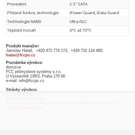
Provedení
2.5" SATA
Přidané funkce, technologie
iPower Guard, iData Guard
Technologie NAND
Ultra iSLC
Teplotní rozsah
0°C až 70°C
Produkt manažer:
Jaroslav Hataš, +420 472 774 173, +420 731 124 400,
hatas@fccps.cz
Poznámka výrobce:
dovozce:
FCC průmyslové systémy s.r.o.
U Výstaviště 138/3, Praha 170 00
e-mail: info@fccps.cz
Stránky výrobce:
www.innodisk.com
Stránky o produktu:
https://www.innodisk.com/en/products/flash-storage/sata-25-
ssd/25-sata-ssd-3ie7