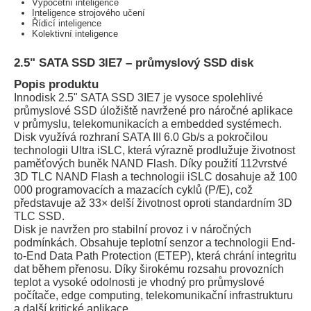
Výpočetní inteligence
Inteligence strojového učení
Řídicí inteligence
Kolektivní inteligence
2.5" SATA SSD 3IE7 – průmyslový SSD disk
Popis produktu
Innodisk 2.5" SATA SSD 3IE7 je vysoce spolehlivé
průmyslové SSD úložiště navržené pro náročné aplikace
v průmyslu, telekomunikacích a embedded systémech.
Disk využívá rozhraní SATA III 6.0 Gb/s a pokročilou
technologii Ultra iSLC, která výrazně prodlužuje životnost
paměťových buněk NAND Flash. Díky použití 112vrstvé
3D TLC NAND Flash a technologii iSLC dosahuje až 100
000 programovacích a mazacích cyklů (P/E), což
představuje až 33× delší životnost oproti standardním 3D
TLC SSD.
Disk je navržen pro stabilní provoz i v náročných
podmínkách. Obsahuje teplotní senzor a technologii End-
to-End Data Path Protection (ETEP), která chrání integritu
dat během přenosu. Díky širokému rozsahu provozních
teplot a vysoké odolnosti je vhodný pro průmyslové
počítače, edge computing, telekomunikační infrastrukturu
a další kritické aplikace.