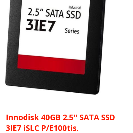
Innodisk 40GB 2.5'' SATA SSD
3IE7 iSLC P/E100tis.