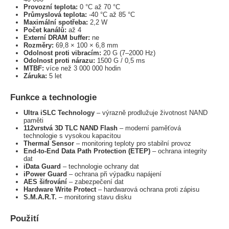
Provozní teplota:
0 °C až 70 °C
Průmyslová teplota:
-40 °C až 85 °C
Maximální spotřeba:
2,2 W
Počet kanálů:
až 4
Externí DRAM buffer:
ne
Rozměry:
69,8 × 100 × 6,8 mm
Odolnost proti vibracím:
20 G (7–2000 Hz)
Odolnost proti nárazu:
1500 G / 0,5 ms
MTBF:
více než 3 000 000 hodin
Záruka:
5 let
Funkce a technologie
Ultra iSLC Technology
– výrazně prodlužuje životnost NAND
paměti
112vrstvá 3D TLC NAND Flash
– moderní paměťová
technologie s vysokou kapacitou
Thermal Sensor
– monitoring teploty pro stabilní provoz
End-to-End Data Path Protection (ETEP)
– ochrana integrity
dat
iData Guard
– technologie ochrany dat
iPower Guard
– ochrana při výpadku napájení
AES šifrování
– zabezpečení dat
Hardware Write Protect
– hardwarová ochrana proti zápisu
S.M.A.R.T.
– monitoring stavu disku
Použití