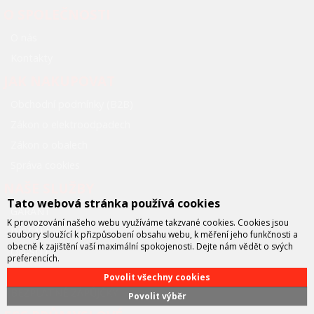
O SPOLEČNOSTI
O nás
Kontakty
JAK NAKUPOVAT
Obchodní podmínky (B2B)
Zákon o elektroodpadech
Zákon o obalech
Správa cookies
NAŠE SLUŽBY
Tato webová stránka používá cookies
GARANT
K provozování našeho webu využíváme takzvané cookies. Cookies jsou
INSTALL
soubory sloužící k přizpůsobení obsahu webu, k měření jeho funkčnosti a
obecně k zajištění vaší maximální spokojenosti. Dejte nám vědět o svých
ON-SITE
preferencích.
NBD (Next business day)
Povolit všechny cookies
BEZPLATNÉ ZÁPŮJČKY
Povolit výběr