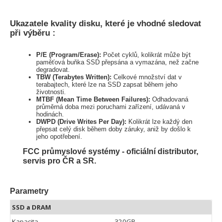
Ukazatele kvality disku, které je vhodné sledovat
při výběru :
P/E (Program/Erase):
Počet cyklů, kolikrát může být
paměťová buňka SSD přepsána a vymazána, než začne
degradovat.
TBW (Terabytes Written):
Celkové množství dat v
terabajtech, které lze na SSD zapsat během jeho
životnosti.
MTBF (Mean Time Between Failures):
Odhadovaná
průměrná doba mezi poruchami zařízení, udávaná v
hodinách.
DWPD (Drive Writes Per Day):
Kolikrát lze každý den
přepsat celý disk během doby záruky, aniž by došlo k
jeho opotřebení.
FCC průmyslové systémy - oficiální distributor,
servis pro ČR a SR.
Parametry
SSD a DRAM
Kapacita
320GB