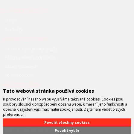
O SPOLEČNOSTI
O nás
Kontakty
JAK NAKUPOVAT
Obchodní podmínky (B2B)
Zákon o elektroodpadech
Zákon o obalech
Správa cookies
NAŠE SLUŽBY
Tato webová stránka používá cookies
GARANT
K provozování našeho webu využíváme takzvané cookies. Cookies jsou
INSTALL
soubory sloužící k přizpůsobení obsahu webu, k měření jeho funkčnosti a
obecně k zajištění vaší maximální spokojenosti. Dejte nám vědět o svých
ON-SITE
preferencích.
NBD (Next business day)
Povolit všechny cookies
BEZPLATNÉ ZÁPŮJČKY
Povolit výběr