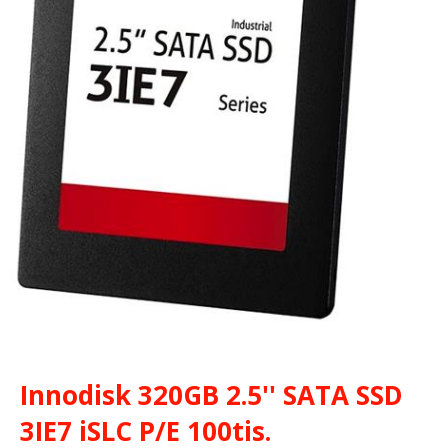
Innodisk 320GB 2.5'' SATA SSD
3IE7 iSLC P/E 100tis.