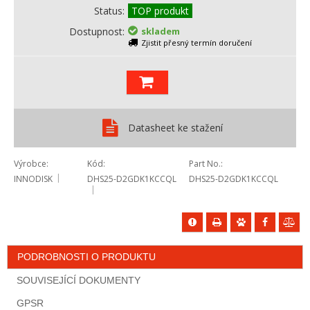
Status
TOP produkt
Dostupnost
skladem
Zjistit přesný termín doručení
Datasheet ke stažení
Výrobce
Kód
Part No.
INNODISK
DHS25-D2GDK1KCCQL
DHS25-D2GDK1KCCQL
PODROBNOSTI O PRODUKTU
SOUVISEJÍCÍ DOKUMENTY
GPSR