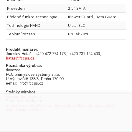
Provedení
2.5" SATA
Přidané funkce, technologie
iPower Guard, iData Guard
Technologie NAND
Ultra iSLC
Teplotní rozsah
0°C až 70°C
Produkt manažer:
Jaroslav Hataš, +420 472 774 173, +420 731 124 400,
hatas@fccps.cz
Poznámka výrobce:
dovozce:
FCC průmyslové systémy s.r.o.
U Výstaviště 138/3, Praha 170 00
e-mail: info@fccps.cz
Stránky výrobce:
www.innodisk.com
Stránky o produktu:
https://www.innodisk.com/en/products/flash-storage/sata-25-
ssd/25-sata-ssd-3ie7