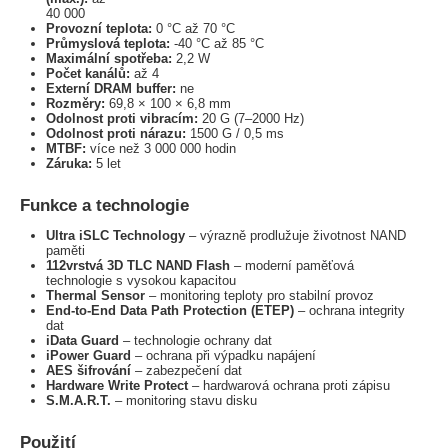
40 000
Provozní teplota:
0 °C až 70 °C
Průmyslová teplota:
-40 °C až 85 °C
Maximální spotřeba:
2,2 W
Počet kanálů:
až 4
Externí DRAM buffer:
ne
Rozměry:
69,8 × 100 × 6,8 mm
Odolnost proti vibracím:
20 G (7–2000 Hz)
Odolnost proti nárazu:
1500 G / 0,5 ms
MTBF:
více než 3 000 000 hodin
Záruka:
5 let
Funkce a technologie
Ultra iSLC Technology
– výrazně prodlužuje životnost NAND
paměti
112vrstvá 3D TLC NAND Flash
– moderní paměťová
technologie s vysokou kapacitou
Thermal Sensor
– monitoring teploty pro stabilní provoz
End-to-End Data Path Protection (ETEP)
– ochrana integrity
dat
iData Guard
– technologie ochrany dat
iPower Guard
– ochrana při výpadku napájení
AES šifrování
– zabezpečení dat
Hardware Write Protect
– hardwarová ochrana proti zápisu
S.M.A.R.T.
– monitoring stavu disku
Použití