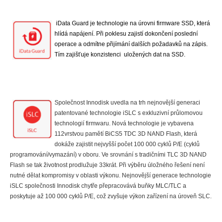
iData Guard je technologie na úrovni firmware SSD, která
hlídá napájení. Při poklesu zajistí dokončení poslední
operace a odmítne přijímání dalších požadavků na zápis.
Tím zajišťuje konzistenci uložených dat na SSD.
Společnost Innodisk uvedla na trh nejnovější generaci
patentované technologie iSLC s exkluzivní průlomovou
technologií firmwaru. Nová technologie je vybavena
112vrstvou pamětí BiCS5 TDC 3D NAND Flash, která
dokáže zajistit nejvyšší počet 100 000 cyklů P/E (cyklů
programování/vymazání) v oboru. Ve srovnání s tradičními TLC 3D NAND
Flash se tak životnost prodlužuje 33krát. Při výběru úložného řešení není
nutné dělat kompromisy v oblasti výkonu. Nejnovější generace technologie
iSLC společnosti Innodisk chytře přepracovává buňky MLC/TLC a
poskytuje až 100 000 cyklů P/E, což zvyšuje výkon zařízení na úroveň SLC.