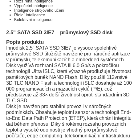
Rozšířená inteligence
Výpočetní inteligence
Inteligence strojového učení
Řídicí inteligence
Kolektivní inteligence
2.5" SATA SSD 3IE7 – průmyslový SSD disk
Popis produktu
Innodisk 2.5" SATA SSD 3IE7 je vysoce spolehlivé
průmyslové SSD úložiště navržené pro náročné aplikace
v průmyslu, telekomunikacích a embedded systémech.
Disk využívá rozhraní SATA III 6.0 Gb/s a pokročilou
technologii Ultra iSLC, která výrazně prodlužuje životnost
paměťových buněk NAND Flash. Díky použití 112vrstvé
3D TLC NAND Flash a technologii iSLC dosahuje až 100
000 programovacích a mazacích cyklů (P/E), což
představuje až 33× delší životnost oproti standardním 3D
TLC SSD.
Disk je navržen pro stabilní provoz i v náročných
podmínkách. Obsahuje teplotní senzor a technologii End-
to-End Data Path Protection (ETEP), která chrání integritu
dat během přenosu. Díky širokému rozsahu provozních
teplot a vysoké odolnosti je vhodný pro průmyslové
počítače, edge computing, telekomunikační infrastrukturu