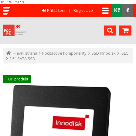
3mil.' />
3mil.' />
Kč
€
Přihlášení
Registrace
Hlavní strana
Počítačové komponenty
SSD Innodisk
iSLC
2.5" SATA SSD
TOP produkt