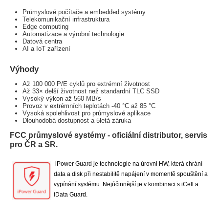
Průmyslové počítače a embedded systémy
Telekomunikační infrastruktura
Edge computing
Automatizace a výrobní technologie
Datová centra
AI a IoT zařízení
Výhody
Až 100 000 P/E cyklů pro extrémní životnost
Až 33× delší životnost než standardní TLC SSD
Vysoký výkon až 560 MB/s
Provoz v extrémních teplotách -40 °C až 85 °C
Vysoká spolehlivost pro průmyslové aplikace
Dlouhodobá dostupnost a 5letá záruka
FCC průmyslové systémy - oficiální distributor, servis
pro ČR a SR.
iPower Guard je technologie na úrovni HW, která chrání
data a disk při nestabilitě napájení v momentě spouštění a
vypínání systému. Nejúčinnější je v kombinaci s iCell a
iData Guard.