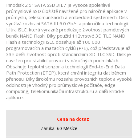
Innodisk 2.5" SATA SSD 3IE7 je vysoce spolehlivé
průmyslové SSD úložiště navržené pro náročné aplikace v
průmyslu, telekomunikacích a embedded systémech. Disk
využívá rozhraní SATA III 6.0 Gb/s a pokročilou technologii
Ultra iSLC, která výrazně prodlužuje životnost paměťových
buněk NAND Flash. Díky použití 112vrstvé 3D TLC NAND
Flash a technologii iSLC dosahuje až 100 000
programovacích a mazacích cyklů (P/E), což představuje až
33× delší životnost oproti standardním 3D TLC SSD. Disk je
navržen pro stabilní provoz i v náročných podmínkách.
Obsahuje teplotní senzor a technologii End-to-End Data
Path Protection (ETEP), která chrání integritu dat během
přenosu. Díky širokému rozsahu provozních teplot a vysoké
odolnosti je vhodný pro průmyslové počítače, edge
computing, telekomunikační infrastrukturu a další kritické
aplikace.
Cena na dotaz
Záruka
60 Měsíce