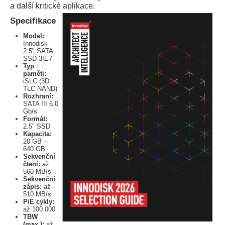
a další kritické aplikace.
Specifikace
Model:
Innodisk
2.5" SATA
SSD 3IE7
Typ
paměti:
iSLC (3D
TLC NAND)
Rozhraní:
SATA III 6.0
Gb/s
Formát:
2.5" SSD
Kapacita:
20 GB –
640 GB
Sekvenční
čtení:
až
560 MB/s
Sekvenční
zápis:
až
510 MB/s
P/E cykly:
až 100 000
TBW
(max.):
až