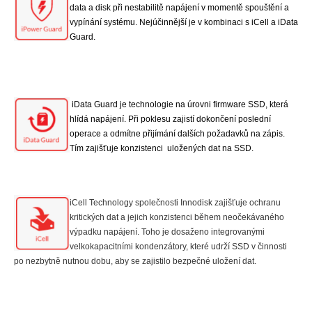
data a disk při nestabilitě napájení v momentě spouštění a
vypínání systému. Nejúčinnější je v kombinaci s iCell a iData
Guard.
iData Guard je technologie na úrovni firmware SSD, která
hlídá napájení. Při poklesu zajistí dokončení poslední
operace a odmítne přijímání dalších požadavků na zápis.
Tím zajišťuje konzistenci uložených dat na SSD.
iCell Technology společnosti Innodisk zajišťuje ochranu
kritických dat a jejich konzistenci během neočekávaného
výpadku napájení. Toho je dosaženo integrovanými
velkokapacitními kondenzátory, které udrží SSD v činnosti
po nezbytně nutnou dobu, aby se zajistilo bezpečné uložení dat.