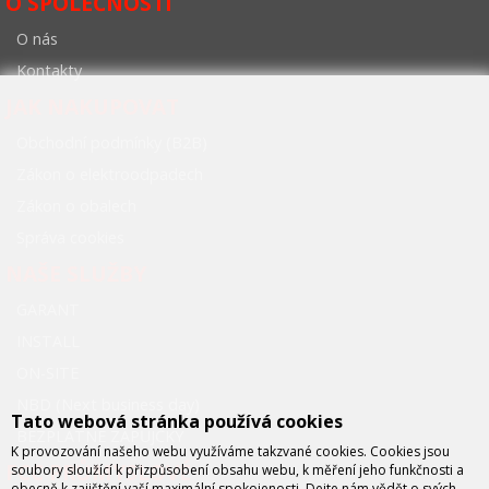
O SPOLEČNOSTI
O nás
Kontakty
JAK NAKUPOVAT
Obchodní podmínky (B2B)
Zákon o elektroodpadech
Zákon o obalech
Správa cookies
NAŠE SLUŽBY
GARANT
INSTALL
ON-SITE
NBD (Next business day)
Tato webová stránka používá cookies
BEZPLATNÉ ZÁPŮJČKY
K provozování našeho webu využíváme takzvané cookies. Cookies jsou
FCC PRŮMYSLOVÉ
soubory sloužící k přizpůsobení obsahu webu, k měření jeho funkčnosti a
obecně k zajištění vaší maximální spokojenosti. Dejte nám vědět o svých