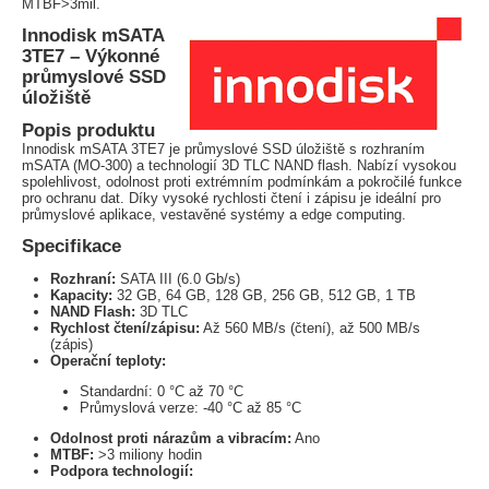
MTBF>3mil.
Innodisk mSATA
3TE7 – Výkonné
průmyslové SSD
úložiště
Popis produktu
Innodisk mSATA 3TE7 je průmyslové SSD úložiště s rozhraním
mSATA (MO-300) a technologií 3D TLC NAND flash. Nabízí vysokou
spolehlivost, odolnost proti extrémním podmínkám a pokročilé funkce
pro ochranu dat. Díky vysoké rychlosti čtení i zápisu je ideální pro
průmyslové aplikace, vestavěné systémy a edge computing.
Specifikace
Rozhraní:
SATA III (6.0 Gb/s)
Kapacity:
32 GB, 64 GB, 128 GB, 256 GB, 512 GB, 1 TB
NAND Flash:
3D TLC
Rychlost čtení/zápisu:
Až 560 MB/s (čtení), až 500 MB/s
(zápis)
Operační teploty:
Standardní: 0 °C až 70 °C
Průmyslová verze: -40 °C až 85 °C
Odolnost proti nárazům a vibracím:
Ano
MTBF:
>3 miliony hodin
Podpora technologií: