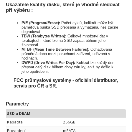
Ukazatele kvality disku, které je vhodné sledovat
při výběru :
P/E (Program/Erase):
Počet cyklů, kolikrát může být
paměťová buňka SSD přepsána a vymazána, než začne
degradovat.
TBW (Terabytes Written):
Celkové množství dat v
terabajtech, které lze na SSD zapsat během jeho
životnosti.
MTBF (Mean Time Between Failures):
Odhadovaná
průměrná doba mezi poruchami zařízení, udávaná v
hodinách.
DWPD (Drive Writes Per Day):
Kolikrát lze každý den
přepsat celý disk během doby záruky, aniž by došlo k
jeho opotřebení.
FCC průmyslové systémy - oficiální distributor,
servis pro ČR a SR.
Parametry
SSD a DRAM
Kapacita
256GB
Provedení
mSATA