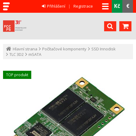
Kč
€
Přihlášení
Registrace
Hlavní strana
Počítačové komponenty
SSD Innodisk
TLC 3D2
mSATA
TOP produkt