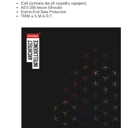
iCell (ochrana dat při výpadku napájení)
AES-256 bitové šifrování
End-to-End Data Protection
TRIM a S.M.A.R.T.