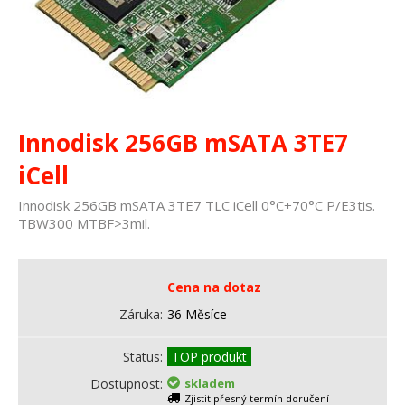
Innodisk 256GB mSATA 3TE7
iCell
Innodisk 256GB mSATA 3TE7 TLC iCell 0°C+70°C P/E3tis.
TBW300 MTBF>3mil.
Cena na dotaz
Záruka
36 Měsíce
Status
TOP produkt
Dostupnost
skladem
Zjistit přesný termín doručení