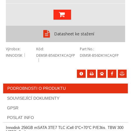
Datasheet ke stažení
Výrobce
Kód
Part No.
INNODISK
DEMSR-B56DK1KCAQFP
DEMSR-B56DK1KCAQFP
PODROBNOSTI O PRODUKTU
SOUVISEJÍCÍ DOKUMENTY
GPSR
POSLAT INFO
Innodisk 256GB mSATA 3TE7 TLC iCell 0°C+70°C P/E3tis. TBW 300