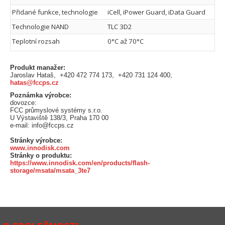
Přidané funkce, technologie
iCell, iPower Guard, iData Guard
Technologie NAND
TLC 3D2
Teplotní rozsah
0°C až 70°C
Produkt manažer:
Jaroslav Hataš, +420 472 774 173, +420 731 124 400,
hatas@fccps.cz
Poznámka výrobce:
dovozce:
FCC průmyslové systémy s.r.o.
U Výstaviště 138/3, Praha 170 00
e-mail: info@fccps.cz
Stránky výrobce:
www.innodisk.com
Stránky o produktu:
https://www.innodisk.com/en/products/flash-
storage/msata/msata_3te7