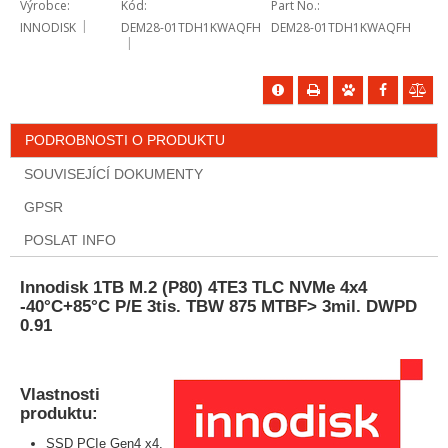
Výrobce
Kód
Part No.
INNODISK
DEM28-01TDH1KWAQFH
DEM28-01TDH1KWAQFH
PODROBNOSTI O PRODUKTU
SOUVISEJÍCÍ DOKUMENTY
GPSR
POSLAT INFO
Innodisk 1TB M.2 (P80) 4TE3 TLC NVMe 4x4
-40°C+85°C P/E 3tis. TBW 875 MTBF> 3mil. DWPD
0.91
Vlastnosti
produktu:
SSD PCIe Gen4 x4,