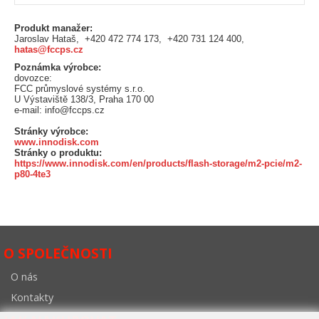
Produkt manažer:
Jaroslav Hataš, +420 472 774 173, +420 731 124 400,
hatas@fccps.cz
Poznámka výrobce:
dovozce:
FCC průmyslové systémy s.r.o.
U Výstaviště 138/3, Praha 170 00
e-mail: info@fccps.cz
Stránky výrobce:
www.innodisk.com
Stránky o produktu:
https://www.innodisk.com/en/products/flash-storage/m2-pcie/m2-
p80-4te3
O SPOLEČNOSTI
O nás
Kontakty