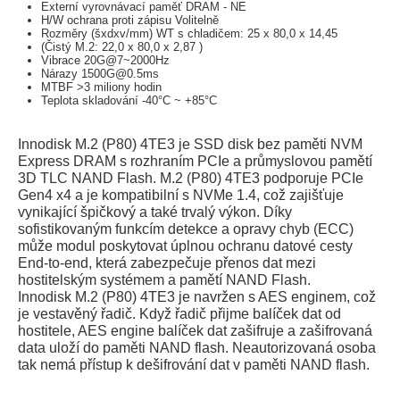
Externí vyrovnávací paměť DRAM - NE
H/W ochrana proti zápisu Volitelně
Rozměry (šxdxv/mm) WT s chladičem: 25 x 80,0 x 14,45
(Čistý M.2: 22,0 x 80,0 x 2,87 )
Vibrace 20G@7~2000Hz
Nárazy 1500G@0.5ms
MTBF >3 miliony hodin
Teplota skladování -40°C ~ +85°C
Innodisk M.2 (P80) 4TE3 je SSD disk bez paměti NVM
Express DRAM s rozhraním PCIe a průmyslovou pamětí
3D TLC NAND Flash. M.2 (P80) 4TE3 podporuje PCIe
Gen4 x4 a je kompatibilní s NVMe 1.4, což zajišťuje
vynikající špičkový a také trvalý výkon. Díky
sofistikovaným funkcím detekce a opravy chyb (ECC)
může modul poskytovat úplnou ochranu datové cesty
End-to-end, která zabezpečuje přenos dat mezi
hostitelským systémem a pamětí NAND Flash.
Innodisk M.2 (P80) 4TE3 je navržen s AES enginem, což
je vestavěný řadič. Když řadič přijme balíček dat od
hostitele, AES engine balíček dat zašifruje a zašifrovaná
data uloží do paměti NAND flash. Neautorizovaná osoba
tak nemá přístup k dešifrování dat v paměti NAND flash.