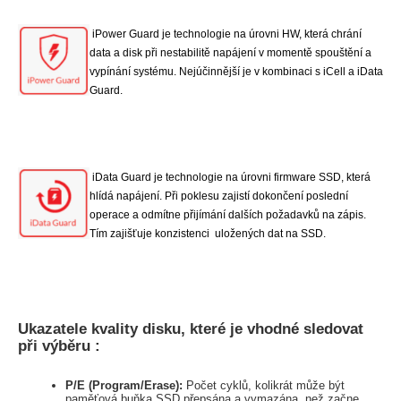
iPower Guard je technologie na úrovni HW, která chrání
data a disk při nestabilitě napájení v momentě spouštění a
vypínání systému. Nejúčinnější je v kombinaci s iCell a iData
Guard.
iData Guard je technologie na úrovni firmware SSD, která
hlídá napájení. Při poklesu zajistí dokončení poslední
operace a odmítne přijímání dalších požadavků na zápis.
Tím zajišťuje konzistenci uložených dat na SSD.
Ukazatele kvality disku, které je vhodné sledovat
při výběru :
P/E (Program/Erase):
Počet cyklů, kolikrát může být
paměťová buňka SSD přepsána a vymazána, než začne