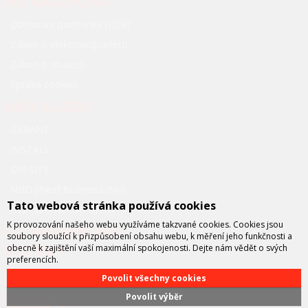
JAK NAKUPOVAT
Obchodní podmínky (B2B)
Zákon o elektroodpadech
Zákon o obalech
Správa cookies
NAŠE SLUŽBY
GARANT
INSTALL
ON-SITE
NBD (Next business day)
Tato webová stránka používá cookies
BEZPLATNÉ ZÁPŮJČKY
K provozování našeho webu využíváme takzvané cookies. Cookies jsou
FCC PRŮMYSLOVÉ
soubory sloužící k přizpůsobení obsahu webu, k měření jeho funkčnosti a
SYSTÉMY
obecně k zajištění vaší maximální spokojenosti. Dejte nám vědět o svých
preferencích.
Povolit všechny cookies
Povolit výběr