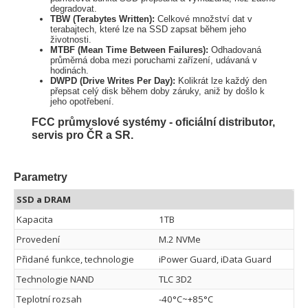
degradovat.
TBW (Terabytes Written):
Celkové množství dat v
terabajtech, které lze na SSD zapsat během jeho
životnosti.
MTBF (Mean Time Between Failures):
Odhadovaná
průměrná doba mezi poruchami zařízení, udávaná v
hodinách.
DWPD (Drive Writes Per Day):
Kolikrát lze každý den
přepsat celý disk během doby záruky, aniž by došlo k
jeho opotřebení.
FCC průmyslové systémy - oficiální distributor,
servis pro ČR a SR.
Parametry
SSD a DRAM
Kapacita
1TB
Provedení
M.2 NVMe
Přidané funkce, technologie
iPower Guard, iData Guard
Technologie NAND
TLC 3D2
Teplotní rozsah
-40°C~+85°C