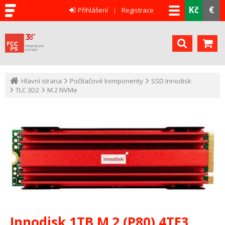
Kč
€
Přihlášení
Registrace
Hlavní strana
Počítačové komponenty
SSD Innodisk
TLC 3D2
M.2 NVMe
Innodisk 1TB M.2 (P80) 4TE3