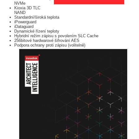
NVMe
Kioxia 3D TLC
NAND
Standardní/široká teplota
iPowerguard
iDataguard
Dynamické řízení teploty
Hybridní režim zápisu s povolením SLC Cache
256bitové hardwarové šifrování AES
Podpora ochrany proti zápisu (volitelně)