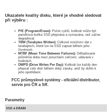
Ukazatele kvality disku, které je vhodné sledovat
při výběru :
P/E (Program/Erase):
Počet cyklů, kolikrát může být
paměťová buňka SSD přepsána a vymazána, než začne
degradovat.
TBW (Terabytes Written):
Celkové množství dat v
terabajtech, které lze na SSD zapsat během jeho
životnosti.
MTBF (Mean Time Between Failures):
Odhadovaná
průměrná doba mezi poruchami zařízení, udávaná v
hodinách.
DWPD (Drive Writes Per Day):
Kolikrát lze každý den
přepsat celý disk během doby záruky, aniž by došlo k
jeho opotřebení.
FCC průmyslové systémy - oficiální distributor,
servis pro ČR a SR.
Parametry
SSD a DRAM