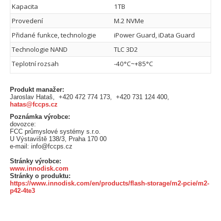
Kapacita
1TB
Provedení
M.2 NVMe
Přidané funkce, technologie
iPower Guard, iData Guard
Technologie NAND
TLC 3D2
Teplotní rozsah
-40°C~+85°C
Produkt manažer:
Jaroslav Hataš, +420 472 774 173, +420 731 124 400,
hatas@fccps.cz
Poznámka výrobce:
dovozce:
FCC průmyslové systémy s.r.o.
U Výstaviště 138/3, Praha 170 00
e-mail: info@fccps.cz
Stránky výrobce:
www.innodisk.com
Stránky o produktu:
https://www.innodisk.com/en/products/flash-storage/m2-pcie/m2-
p42-4te3