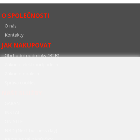
O SPOLEČNOSTI
O nás
Kontakty
JAK NAKUPOVAT
Obchodní podmínky (B2B)
Zákon o elektroodpadech
Zákon o obalech
Správa cookies
NAŠE SLUŽBY
GARANT
INSTALL
ON-SITE
NBD (Next business day)
BEZPLATNÉ ZÁPŮJČKY