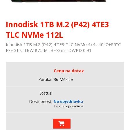
Innodisk 1TB M.2 (P42) 4TE3
TLC NVMe 112L
Innodisk 1TB M.2 (P42) 4TE3 TLC NVMe 4x4 -40°C+85°C
P/E 3tis. TBW 875 MTBF>3mil. DWPD 0.91
Cena na dotaz
Záruka
36 Měsíce
Status
Dostupnost
Na objednávku
Termín upřesníme