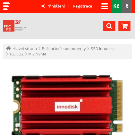
Kč
€
Přihlášení
Registrace
Hlavní strana
Počítačové komponenty
SSD Innodisk
TLC 3D2
M.2 NVMe