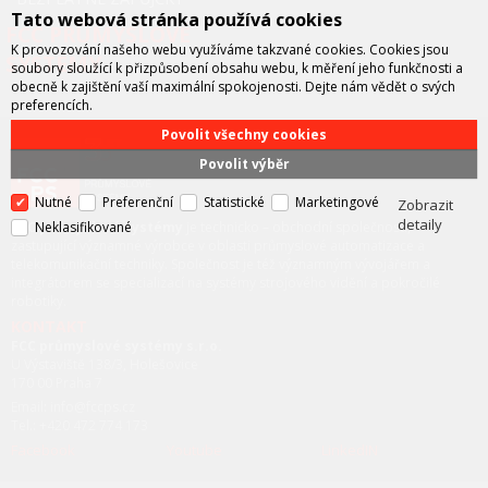
Tato webová stránka používá cookies
FCC PRŮMYSLOVÉ
K provozování našeho webu využíváme takzvané cookies. Cookies jsou
SYSTÉMY
soubory sloužící k přizpůsobení obsahu webu, k měření jeho funkčnosti a
obecně k zajištění vaší maximální spokojenosti. Dejte nám vědět o svých
preferencích.
Povolit všechny cookies
Povolit výběr
Nutné
Preferenční
Statistické
Marketingové
Zobrazit
detaily
FCC průmyslové systémy
je technicko – obchodní společností,
Neklasifikované
zastupující významné výrobce v oblasti průmyslové automatizace a
telekomunikační techniky. Společnost je též významným vývojářem a
integrátorem se specializací na systémy strojového vidění a pokročilé
robotiky.
KONTAKT
FCC průmyslové systémy s.r.o.
U Výstaviště 138/3, Holešovice
170 00 Praha 7
Email: info@fccps.cz
Tel.: +420 472 774 173
Facebook
Youtube
LinkedIN