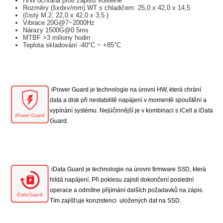
H/W ochrana proti zápisu Volitelně
Rozměry (šxdxv/mm) WT s chladičem: 25,0 x 42,0 x 14,5
(čistý M.2: 22,0 x 42,0 x 3,5 )
Vibrace 20G@7~2000Hz
Nárazy 1500G@0.5ms
MTBF >3 miliony hodin
Teplota skladování -40°C ~ +85°C
iPower Guard je technologie na úrovni HW, která chrání
data a disk při nestabilitě napájení v momentě spouštění a
vypínání systému. Nejúčinnější je v kombinaci s iCell a iData
Guard.
iData Guard je technologie na úrovni firmware SSD, která
hlídá napájení. Při poklesu zajistí dokončení poslední
operace a odmítne přijímání dalších požadavků na zápis.
Tím zajišťuje konzistenci uložených dat na SSD.