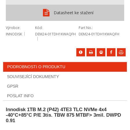
Datasheet ke stažení
Výrobce
Kód
Part No.
INNODISK
DEM24-01TDH1KWAQFH
DEM24-01TDH1KWAQFH
PODROBNOSTI O PRODUKTU
SOUVISEJÍCÍ DOKUMENTY
GPSR
POSLAT INFO
Innodisk 1TB M.2 (P42) 4TE3 TLC NVMe 4x4
-40°C+85°C P/E 3tis. TBW 875 MTBF> 3mil. DWPD
0.91