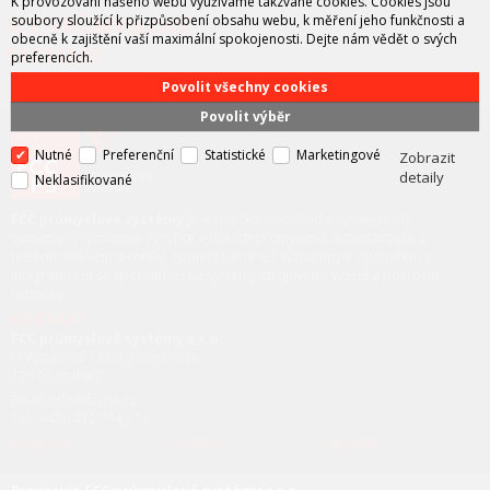
K provozování našeho webu využíváme takzvané cookies. Cookies jsou
FCC PRŮMYSLOVÉ
soubory sloužící k přizpůsobení obsahu webu, k měření jeho funkčnosti a
obecně k zajištění vaší maximální spokojenosti. Dejte nám vědět o svých
SYSTÉMY
preferencích.
Povolit všechny cookies
Povolit výběr
Nutné
Preferenční
Statistické
Marketingové
Zobrazit
detaily
Neklasifikované
FCC průmyslové systémy
je technicko – obchodní společností,
zastupující významné výrobce v oblasti průmyslové automatizace a
telekomunikační techniky. Společnost je též významným vývojářem a
integrátorem se specializací na systémy strojového vidění a pokročilé
robotiky.
KONTAKT
FCC průmyslové systémy s.r.o.
U Výstaviště 138/3, Holešovice
170 00 Praha 7
Email: info@fccps.cz
Tel.: +420 472 774 173
Facebook
Youtube
LinkedIN
FCC průmyslové systémy s.r.o.