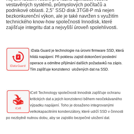
vestavěných systémů, průmyslových počítačů a
podnikové oblasti. 2,5" SSD disk 3TG8-P má nejen
bezkonkurenční výkon, ale je také navržen s využitím
technického know-how společnosti Innodisk, které
zajišťuje integritu dat a nejvyšší úroveň spolehlivosti.
iData Guard je technologie na úrovni firmware SSD, která
hlídá napájení. Při poklesu zajistí dokončení poslední
operace a odmítne přijímání dalších požadavků na zápis.
Tím zajišťuje konzistenci uložených dat na SSD.
iCell Technology společnosti Innodisk zajišťuje ochranu
kritických dat a jejich konzistenci během neočekávaného
výpadku napájení. Toho je dosaženo integrovanými
velkokapacitními kondenzátory, které udrží SSD v činnosti
po nezbytně nutnou dobu, aby se zajistilo bezpečné uložení dat.