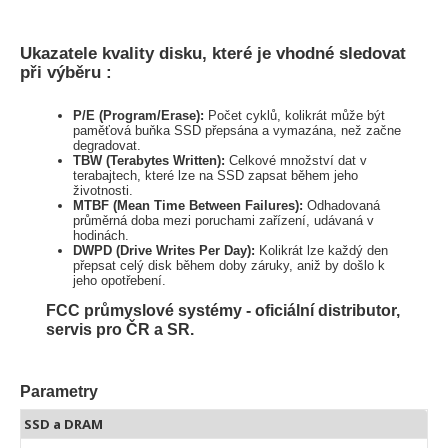
Ukazatele kvality disku, které je vhodné sledovat
při výběru :
P/E (Program/Erase):
Počet cyklů, kolikrát může být
paměťová buňka SSD přepsána a vymazána, než začne
degradovat.
TBW (Terabytes Written):
Celkové množství dat v
terabajtech, které lze na SSD zapsat během jeho
životnosti.
MTBF (Mean Time Between Failures):
Odhadovaná
průměrná doba mezi poruchami zařízení, udávaná v
hodinách.
DWPD (Drive Writes Per Day):
Kolikrát lze každý den
přepsat celý disk během doby záruky, aniž by došlo k
jeho opotřebení.
FCC průmyslové systémy - oficiální distributor,
servis pro ČR a SR.
Parametry
SSD a DRAM