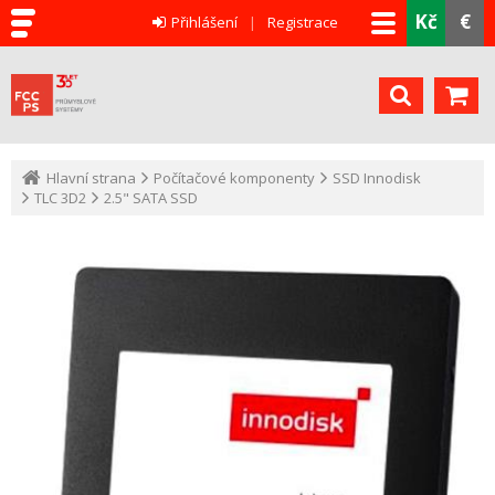
Kč
€
Přihlášení
Registrace
Hlavní strana
Počítačové komponenty
SSD Innodisk
TLC 3D2
2.5" SATA SSD