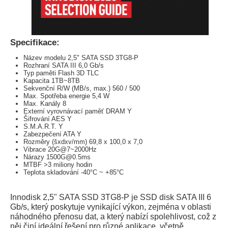
Specifikace:
Název modelu 2,5" SATA SSD 3TG8-P
Rozhraní SATA III 6,0 Gb/s
Typ paměti Flash 3D TLC
Kapacita 1TB~8TB
Sekvenční R/W (MB/s, max.) 560 / 500
Max. Spotřeba energie 5,4 W
Max. Kanály 8
Externí vyrovnávací paměť DRAM Y
Šifrování AES Y
S.M.A.R.T. Y
Zabezpečení ATA Y
Rozměry (šxdxv/mm) 69,8 x 100,0 x 7,0
Vibrace 20G@7~2000Hz
Nárazy 1500G@0.5ms
MTBF >3 miliony hodin
Teplota skladování -40°C ~ +85°C
Innodisk 2,5" SATA SSD 3TG8-P je SSD disk SATA III 6
Gb/s, který poskytuje vynikající výkon, zejména v oblasti
náhodného přenosu dat, a který nabízí spolehlivost, což z
něj činí ideální řešení pro různé aplikace, včetně