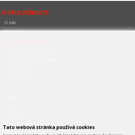
O SPOLEČNOSTI
O nás
Kontakty
JAK NAKUPOVAT
Obchodní podmínky (B2B)
Zákon o elektroodpadech
Zákon o obalech
Správa cookies
NAŠE SLUŽBY
GARANT
INSTALL
ON-SITE
NBD (Next business day)
Tato webová stránka používá cookies
BEZPLATNÉ ZÁPŮJČKY