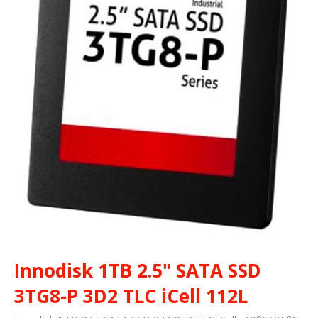
Innodisk 1TB 2.5" SATA SSD
3TG8-P 3D2 TLC iCell 112L