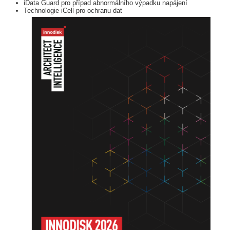
iData Guard pro případ abnormálního výpadku napájení
Technologie iCell pro ochranu dat