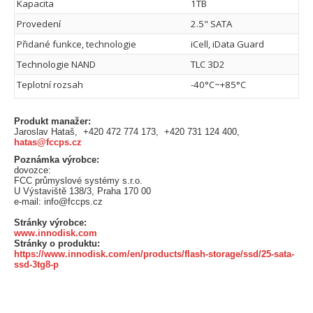
Kapacita
1TB
Provedení
2.5" SATA
Přidané funkce, technologie
iCell, iData Guard
Technologie NAND
TLC 3D2
Teplotní rozsah
-40°C~+85°C
Produkt manažer:
Jaroslav Hataš, +420 472 774 173, +420 731 124 400,
hatas@fccps.cz
Poznámka výrobce:
dovozce:
FCC průmyslové systémy s.r.o.
U Výstaviště 138/3, Praha 170 00
e-mail: info@fccps.cz
Stránky výrobce:
www.innodisk.com
Stránky o produktu:
https://www.innodisk.com/en/products/flash-storage/ssd/25-sata-
ssd-3tg8-p