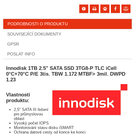
PODROBNOSTI O PRODUKTU
SOUVISEJÍCÍ DOKUMENTY
GPSR
POSLAT INFO
Innodisk 1TB 2.5" SATA SSD 3TG8-P TLC iCell
0°C+70°C P/E 3tis. TBW 1.172 MTBF> 3mil. DWPD
1.23
Vlastnosti
produktu:
2,5" SATA III řešení
pro průmyslovou
oblast
Vysoký počet IOPS
Monitorování stavu disku iSMART
Ochrana datové cesty od konce ke konci