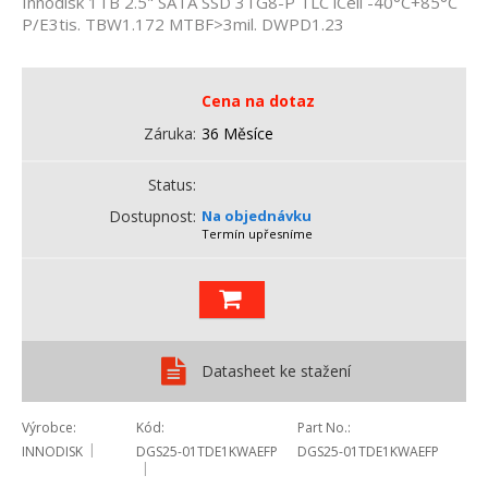
Innodisk 1TB 2.5" SATA SSD 3TG8-P TLC iCell -40°C+85°C
P/E3tis. TBW1.172 MTBF>3mil. DWPD1.23
Cena na dotaz
Záruka
36 Měsíce
Status
Dostupnost
Na objednávku
Termín upřesníme
Datasheet ke stažení
Výrobce
Kód
Part No.
INNODISK
DGS25-01TDE1KWAEFP
DGS25-01TDE1KWAEFP