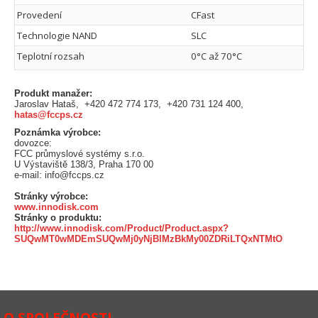
Provedení
CFast
Technologie NAND
SLC
Teplotní rozsah
0°C až 70°C
Produkt manažer:
Jaroslav Hataš, +420 472 774 173, +420 731 124 400,
hatas@fccps.cz
Poznámka výrobce:
dovozce:
FCC průmyslové systémy s.r.o.
U Výstaviště 138/3, Praha 170 00
e-mail: info@fccps.cz
Stránky výrobce:
www.innodisk.com
Stránky o produktu:
http://www.innodisk.com/Product/Product.aspx?
SUQwMT0wMDEmSUQwMj0yNjBlMzBkMy00ZDRiLTQxNTMtO
O SPOLEČNOSTI