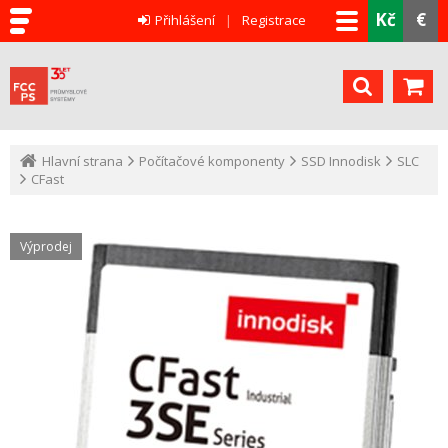
Kč
€
Přihlášení
Registrace
Hlavní strana
Počítačové komponenty
SSD Innodisk
SLC
CFast
Výprodej