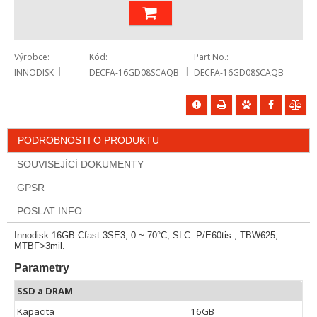
Výrobce
Kód
Part No.
INNODISK
DECFA-16GD08SCAQB
DECFA-16GD08SCAQB
PODROBNOSTI O PRODUKTU
SOUVISEJÍCÍ DOKUMENTY
GPSR
POSLAT INFO
Innodisk 16GB Cfast 3SE3, 0 ~ 70°C, SLC P/E60tis., TBW625,
MTBF>3mil.
Parametry
SSD a DRAM
Kapacita
16GB