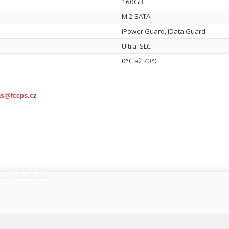
160GB
M.2 SATA
iPower Guard, iData Guard
Ultra iSLC
0°C až 70°C
as@fccps.cz
sata/m2-s42-3ieb