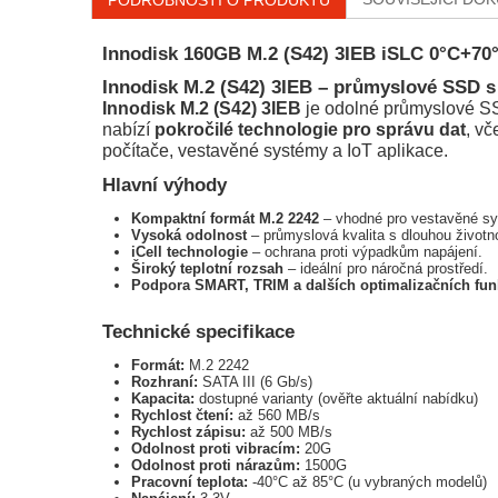
PODROBNOSTI O PRODUKTU
Innodisk 160GB M.2 (S42) 3IEB iSLC 0°C+70
Innodisk M.2 (S42) 3IEB – průmyslové SSD s
Innodisk M.2 (S42) 3IEB
je odolné průmyslové SSD
nabízí
pokročilé technologie pro správu dat
, vč
počítače, vestavěné systémy a IoT aplikace.
Hlavní výhody
Kompaktní formát M.2 2242
– vhodné pro vestavěné s
Vysoká odolnost
– průmyslová kvalita s dlouhou životno
iCell technologie
– ochrana proti výpadkům napájení.
Široký teplotní rozsah
– ideální pro náročná prostředí.
Podpora SMART, TRIM a dalších optimalizačních fun
Technické specifikace
Formát:
M.2 2242
Rozhraní:
SATA III (6 Gb/s)
Kapacita:
dostupné varianty (ověřte aktuální nabídku)
Rychlost čtení:
až 560 MB/s
Rychlost zápisu:
až 500 MB/s
Odolnost proti vibracím:
20G
Odolnost proti nárazům:
1500G
Pracovní teplota:
-40°C až 85°C (u vybraných modelů)