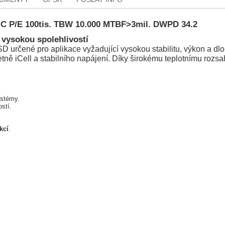
°C P/E 100tis. TBW 10.000 MTBF>3mil. DWPD 34.2
 vysokou spolehlivostí
 určené pro aplikace vyžadující vysokou stabilitu, výkon a dlo
etně iCell a stabilního napájení. Díky širokému teplotnímu rozs
ystémy.
stí.
kcí
.