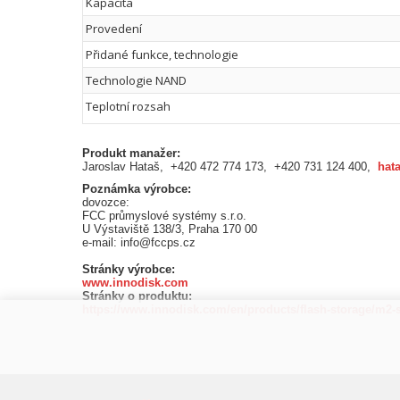
Kapacita
Provedení
Přidané funkce, technologie
Technologie NAND
Teplotní rozsah
Produkt manažer:
Jaroslav Hataš, +420 472 774 173, +420 731 124 400,
hat
Poznámka výrobce:
dovozce:
FCC průmyslové systémy s.r.o.
U Výstaviště 138/3, Praha 170 00
e-mail: info@fccps.cz
Stránky výrobce:
www.innodisk.com
Stránky o produktu:
https://www.innodisk.com/en/products/flash-storage/m2-