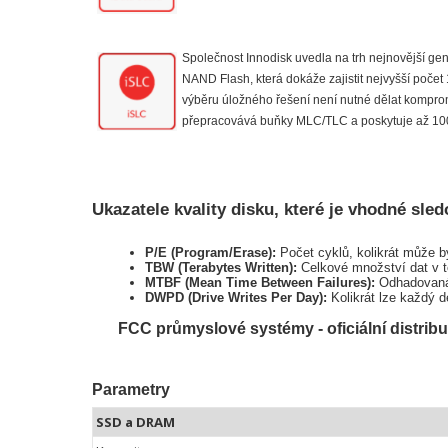
Společnost Innodisk uvedla na trh nejnovější g
NAND Flash, která dokáže zajistit nejvyšší počet
výběru úložn
ého řešení není nutné dělat komprom
přepracovává buňky MLC/TLC a poskytuje až 100 
Ukazatele kvality disku, které je vhodné sled
P/E (Program/Erase):
Počet cyklů, kolikrát může 
TBW (Terabytes Written):
Celkové množství dat v te
MTBF (Mean Time Between Failures):
Odhadovaná 
DWPD (Drive Writes Per Day):
Kolikrát lze každý d
FCC průmyslové systémy - oficiální distribu
Parametry
SSD a DRAM