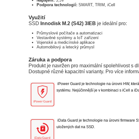
Napájení:
3,3V
Podpora technologií:
SMART, TRIM, iCell
Využití
SSD
Innodisk M.2 (S42) 3IEB
je ideální pro:
Průmyslové počítače a automatizaci
Vestavěné systémy a IoT zařízení
Vojenské a medicínské aplikace
Automobilový a letecký průmysl
Záruka a podpora
Produkt je navržen pro maximální spolehlivost s d
Dostupné různé kapacitní varianty. Pro více inform
iPower Guard je technologie na úrovni HW, která 
systému. Nejúčinnější je v kombinaci s iCell a iD
iData Guard je technologie na úrovni firmware SS
uložených dat na SSD.