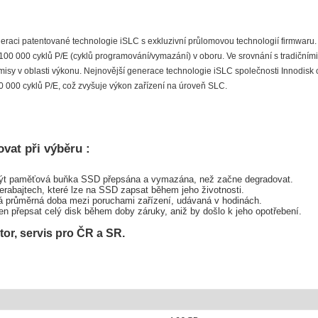
eneraci patentované technologie iSLC s exkluzivní průlomovou technologií firmwa
 100 000 cyklů P/E (cyklů programování/vymazání) v oboru. Ve srovnání s tradičním
isy v oblasti výkonu. Nejnovější generace technologie iSLC společnosti Innodisk 
000 cyklů P/E, což zvyšuje výkon zařízení na úroveň SLC.
ovat při výběru :
být paměťová buňka SSD přepsána a vymazána, než začne degradovat.
rabajtech, které lze na SSD zapsat během jeho životnosti.
průměrná doba mezi poruchami zařízení, udávaná v hodinách.
en přepsat celý disk během doby záruky, aniž by došlo k jeho opotřebení.
tor, servis pro ČR a SR.