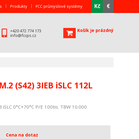
Kč
€
s
Produkty
FCC průmyslové systémy
Košík je prázdný
+420 472 774 173
info@fccps.cz
.2 (S42) 3IEB iSLC 112L
B iSLC 0°C+70°C P/E 100tis. TBW 10.000
Cena na dotaz