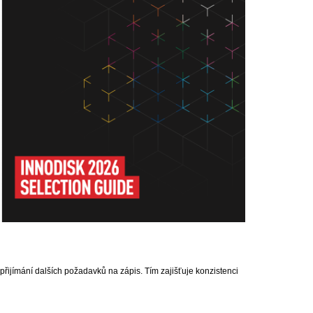
přijímání dalších požadavků na zápis. Tím zajišťuje konzistenci