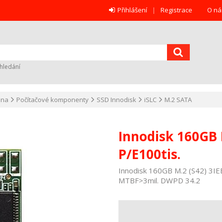
Přihlášení
Registrace
O ná
hledání
ana
Počítačové komponenty
SSD Innodisk
iSLC
M.2 SATA
Innodisk 160GB M
P/E100tis.
Innodisk 160GB M.2 (S42) 3IE
MTBF>3mil. DWPD 34.2