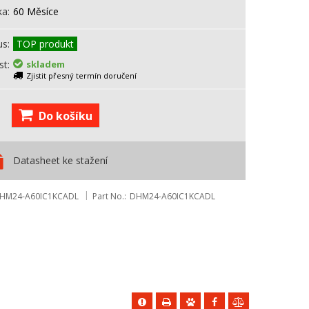
ka
60 Měsíce
us
TOP produkt
st
skladem
Zjistit přesný termín doručení
Do košíku
Datasheet ke stažení
HM24-A60IC1KCADL
Part No.
DHM24-A60IC1KCADL