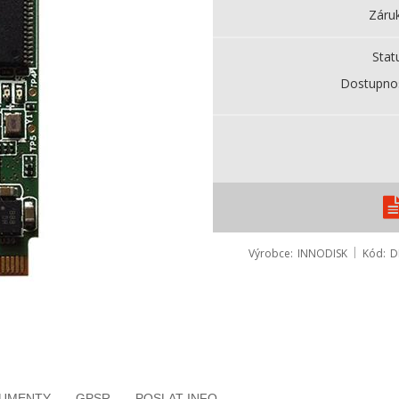
Záru
Stat
Dostupno
Výrobce
INNODISK
Kód
D
KUMENTY
GPSR
POSLAT INFO