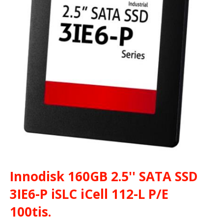
Innodisk 160GB 2.5'' SATA SSD
3IE6-P iSLC iCell 112-L P/E
100tis.