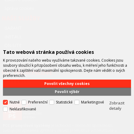
Správa cookies
NAŠE SLUŽBY
GARANT
INSTALL
ON-SITE
Tato webová stránka používá cookies
NBD (Next business day)
K provozování našeho webu využíváme takzvané cookies. Cookies jsou
BEZPLATNÉ ZÁPŮJČKY
soubory sloužící k přizpůsobení obsahu webu, k měření jeho funkčnosti a
obecně k zajištění vaší maximální spokojenosti. Dejte nám vědět o svých
FCC PRŮMYSLOVÉ
preferencích.
SYSTÉMY
Povolit všechny cookies
Povolit výběr
Nutné
Preferenční
Statistické
Marketingové
Zobrazit
detaily
Neklasifikované
FCC průmyslové systémy
je technicko – obchodní společností,
zastupující významné výrobce v oblasti průmyslové automatizace a