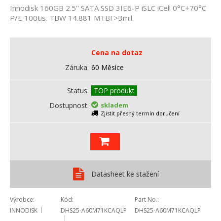
Innodisk 160GB 2.5'' SATA SSD 3IE6-P iSLC iCell 0°C+70°C
P/E 100tis. TBW 14.881 MTBF>3mil.
Cena na dotaz
Záruka
60 Měsíce
Status
TOP produkt
Dostupnost
skladem
Zjistit přesný termín doručení
Datasheet ke stažení
Výrobce
Kód
Part No.
INNODISK
DHS25-A60M71KCAQLP
DHS25-A60M71KCAQLP