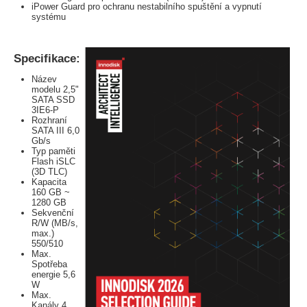
iPower Guard pro ochranu nestabilního spuštění a vypnutí
systému
Specifikace:
Název
modelu 2,5"
SATA SSD
3IE6-P
Rozhraní
SATA III 6,0
Gb/s
Typ paměti
Flash iSLC
(3D TLC)
Kapacita
160 GB ~
1280 GB
Sekvenční
R/W (MB/s,
max.)
550/510
Max.
Spotřeba
energie 5,6
W
Max.
Kanály 4