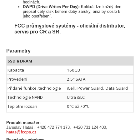
hodinách.
DWPD (Drive Writes Per Day):
Kolikrát lze každý den
přepsat celý disk během doby záruky, aniž by došlo k
jeho opotřebení.
FCC průmyslové systémy - oficiální distributor,
servis pro ČR a SR.
Parametry
SSD a DRAM
Kapacita
160GB
Provedení
2.5" SATA
Přidané funkce, technologie
iCell, iPower Guard, iData Guard
Technologie NAND
Ultra iSLC
Teplotní rozsah
0°C až 70°C
Produkt manažer:
Jaroslav Hataš, +420 472 774 173, +420 731 124 400,
hatas@fccps.cz
Poznámka výrobce: