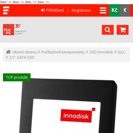
3mil.' />
3mil.' />
3mil.' />
3mil.' />
Kč
€
Přihlášení
Registrace
Hlavní strana
Počítačové komponenty
SSD Innodisk
iSLC
2.5" SATA SSD
TOP produkt