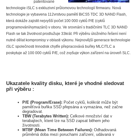
patentované
technologie iSLC s exkluzivní průlomovou technologií firmwaru. Nová
technologie je vybavena 112vrstvou pamětí BiCS5 TDC 3D NAND Flash,
která dokáže zajistit nejvyšší počet 100 000 cyklů P/E (cyklů
programování/vymazání) v oboru. Ve srovnání s tradičními TLC 3D NAND
Flash se tak životnost prodlužuje 33krát. Při výběru úložného řešení není
nutné dělat kompromisy v oblasti výkonu. Nejnovější generace technologie
iSLC společnosti Innodisk chytře přepracovává buňky MLC/TLC a
poskytuje až 100 000 cyklů P/E, což zvyšuje výkon zařízení na úroveň SLC.
Ukazatele kvality disku, které je vhodné sledovat
při výběru :
P/E (Program/Erase):
Počet cyklů, kolikrát může být
paměťová buňka SSD přepsána a vymazána, než začne
degradovat.
TBW (Terabytes Written):
Celkové množství dat v
terabajtech, které lze na SSD zapsat během jeho
životnosti.
MTBF (Mean Time Between Failures):
Odhadovaná
průměrná doba mezi poruchami zařízení, udávaná v