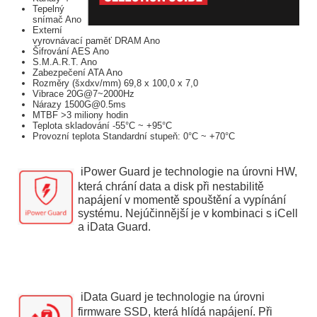
Tepelný
snímač Ano
Externí
vyrovnávací paměť DRAM Ano
Šifrování AES Ano
S.M.A.R.T. Ano
Zabezpečení ATA Ano
Rozměry (šxdxv/mm) 69,8 x 100,0 x 7,0
Vibrace 20G@7~2000Hz
Nárazy 1500G@0.5ms
MTBF >3 miliony hodin
Teplota skladování -55°C ~ +95°C
Provozní teplota Standardní stupeň: 0°C ~ +70°C
iPower Guard je technologie na úrovni HW,
která chrání data a disk při nestabilitě
napájení v momentě spouštění a vypínání
systému. Nejúčinnější je v kombinaci s iCell
a iData Guard.
iData Guard je technologie na úrovni
firmware SSD, která hlídá napájení. Při