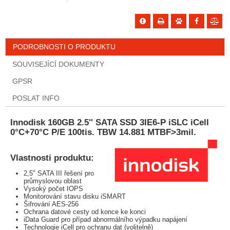
PODROBNOSTI O PRODUKTU
SOUVISEJÍCÍ DOKUMENTY
GPSR
POSLAT INFO
Innodisk 160GB 2.5'' SATA SSD 3IE6-P iSLC iCell
0°C+70°C P/E 100tis. TBW 14.881 MTBF>3mil.
Vlastnosti produktu:
2,5" SATA III řešení pro
průmyslovou oblast
Vysoký počet IOPS
Monitorování stavu disku iSMART
Šifrování AES-256
Ochrana datové cesty od konce ke konci
iData Guard pro případ abnormálního výpadku napájení
Technologie iCell pro ochranu dat (volitelně)