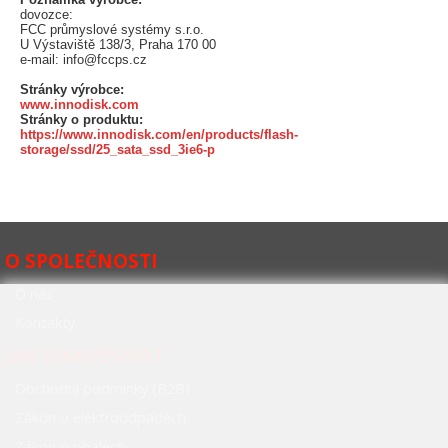
dovozce:
FCC průmyslové systémy s.r.o.
U Výstaviště 138/3, Praha 170 00
e-mail: info@fccps.cz
Stránky výrobce:
www.innodisk.com
Stránky o produktu:
https://www.innodisk.com/en/products/flash-
storage/ssd/25_sata_ssd_3ie6-p
O SPOLEČNOSTI
O nás
Kontakty
JAK NAKUPOVAT
Obchodní podmínky (B2B)
Zákon o elektroodpadech
Zákon o obalech