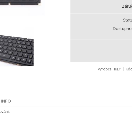
Záru
Stat
Dostupno
Výrobce
IKEY
Kó
 INFO
ování.