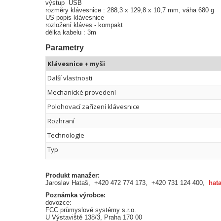
výstup USB
rozměry klávesnice : 288,3 x 129,8 x 10,7 mm, váha 680 g
US popis klávesnice
rozložení kláves - kompakt
délka kabelu : 3m
Parametry
Klávesnice + myši
Další vlastnosti
Mechanické provedení
Polohovací zařízení klávesnice
Rozhraní
Technologie
Typ
Produkt manažer:
Jaroslav Hataš, +420 472 774 173, +420 731 124 400,
hat
Poznámka výrobce:
dovozce:
FCC průmyslové systémy s.r.o.
U Výstaviště 138/3, Praha 170 00