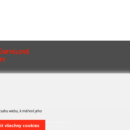
RŮMYSLOVÉ
MY
bsahu webu, k měření jeho
KONTAKT
FCC průmyslové systémy s.r.o.
lit všechny cookies
U Výstaviště 138/3, Holešovice