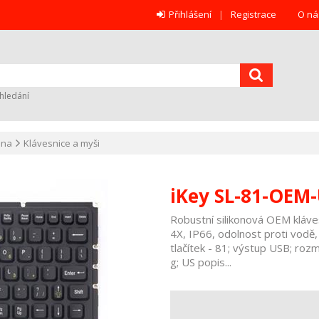
Přihlášení
Registrace
O ná
hledání
ana
Klávesnice a myši
iKey SL-81-OEM
Robustní silikonová OEM kláv
4X, IP66, odolnost proti vodě,
tlačítek - 81; výstup USB; roz
g; US popis...