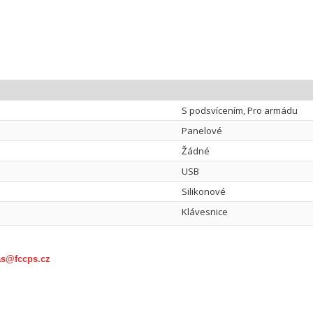
S podsvícením, Pro armádu
Panelové
Žádné
USB
Silikonové
Klávesnice
as@fccps.cz