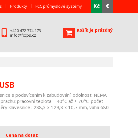
Kč
€
s
Produkty
FCC průmyslové systémy
Košík je prázdný
+420 472 774 173
info@fccps.cz
-USB
esnice s podsvícením k zabudování. odolnost: NEMA
 prachu; pracovní teplota : -40°C až + 70°C; počet
měry klávesnice : 288,3 x 129,8 x 10,7 mm, váha 680
Cena na dotaz