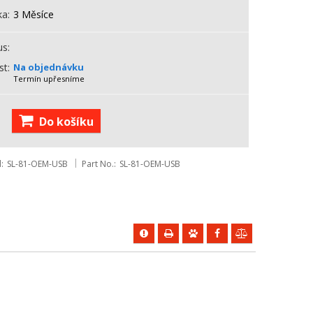
ka
3 Měsíce
us
st
Na objednávku
Termín upřesníme
Do košíku
d
SL-81-OEM-USB
Part No.
SL-81-OEM-USB