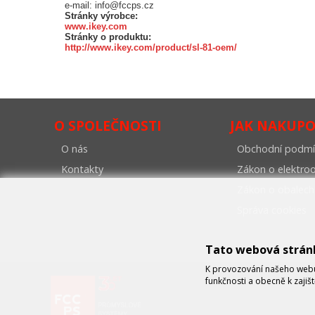
e-mail: info@fccps.cz
Stránky výrobce:
www.ikey.com
Stránky o produktu:
http://www.ikey.com/product/sl-81-oem/
O SPOLEČNOSTI
JAK NAKUP
O nás
Obchodní podmí
Kontakty
Zákon o elektr
Zákon o obalech
Správa cookies
Tato webová strán
K provozování našeho webu 
funkčnosti a obecně k zajiš