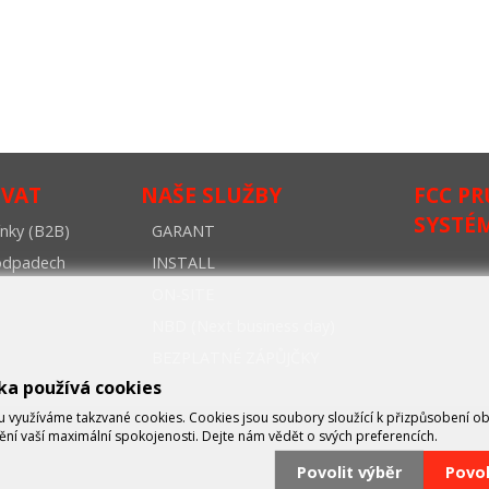
OVAT
NAŠE SLUŽBY
FCC P
SYSTÉ
nky (B2B)
GARANT
oodpadech
INSTALL
ON-SITE
NBD (Next business day)
BEZPLATNÉ ZÁPŮJČKY
ka používá cookies
využíváme takzvané cookies. Cookies jsou soubory sloužící k přizpůsobení o
tění vaší maximální spokojenosti. Dejte nám vědět o svých preferencích.
Povolit výběr
Povo