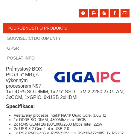
PODROBNOSTI O PRODUKTU
SOUVISEJÍCÍ DOKUMENTY
GPSR
POSLAT INFO
Průmyslový BOX
PC (3,5" MB), s
výkonným
procesorem N97 ,
1x DDR5 SO-DIMM, 1x2,5" SSD, 1xM.2 2280 2x GLAN,
3xCOM, 1xGPIO, 6xUSB 2xHDMI
Specifikace:
Vestavěný procesor Intel® N97® Quad Core, 3,6GHz
1x DDR5 SO-DIMM, 4800Mhz max 16GB
2x RJ45 GLAN 10/100/1000/2500 Mbps Intel I225V
2x USB 3.2 Gen 2, 4 x USB 2.0
1x RS232/422/485 & RI/5V/12V, 1 x RS232/422/485, 1x RS232