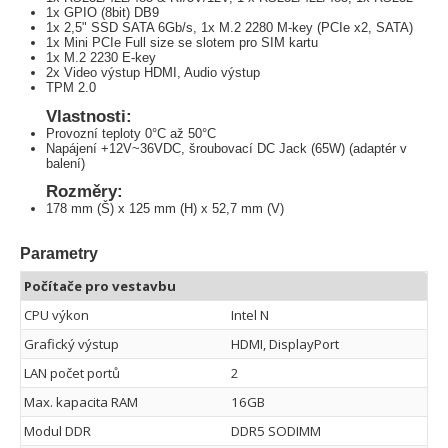
1x GPIO (8bit) DB9
1x 2,5" SSD SATA 6Gb/s, 1x M.2 2280 M-key (PCIe x2, SATA)
1x Mini PCIe Full size se slotem pro SIM kartu
1x M.2 2230 E-key
2x Video výstup HDMI, Audio výstup
TPM 2.0
Vlastnosti:
Provozní teploty 0°C až 50°C
Napájení +12V~36VDC, šroubovací DC Jack (65W) (adaptér v
balení)
Rozměry:
178 mm (Š) x 125 mm (H) x 52,7 mm (V)
Parametry
Počítače pro vestavbu
CPU výkon
Intel N
Grafický výstup
HDMI, DisplayPort
LAN počet portů
2
Max. kapacita RAM
16GB
Modul DDR
DDR5 SODIMM