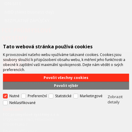
ON-SITE
NBD (Next business day)
BEZPLATNÉ ZÁPŮJČKY
FCC PRŮMYSLOVÉ
SYSTÉMY
Tato webová stránka používá cookies
K provozování našeho webu využíváme takzvané cookies. Cookies jsou
soubory sloužící k přizpůsobení obsahu webu, k měření jeho funkčnosti a
obecně k zajištění vaší maximální spokojenosti. Dejte nám vědět o svých
preferencích.
Povolit všechny cookies
FCC průmyslové systémy
je technicko – obchodní společností,
Povolit výběr
zastupující významné výrobce v oblasti průmyslové automatizace a
telekomunikační techniky. Společnost je též významným vývojářem a
Nutné
Preferenční
Statistické
Marketingové
Zobrazit
integrátorem se specializací na systémy strojového vidění a pokročilé
detaily
robotiky.
Neklasifikované
KONTAKT
FCC průmyslové systémy s.r.o.
U Výstaviště 138/3, Holešovice
170 00 Praha 7
Email: info@fccps.cz