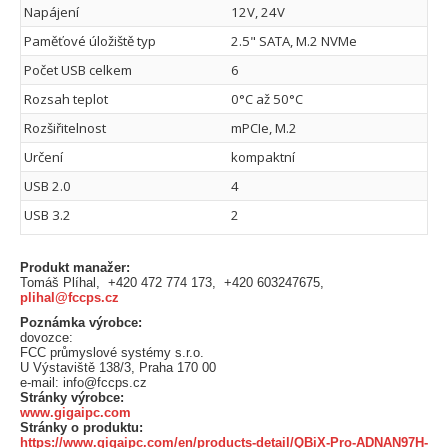
Napájení
12V, 24V
Paměťové úložiště typ
2.5" SATA, M.2 NVMe
Počet USB celkem
6
Rozsah teplot
0°C až 50°C
Rozšiřitelnost
mPCIe, M.2
Určení
kompaktní
USB 2.0
4
USB 3.2
2
Produkt manažer:
Tomáš Plíhal, +420 472 774 173, +420 603247675,
plihal@fccps.cz
Poznámka výrobce:
dovozce:
FCC průmyslové systémy s.r.o.
U Výstaviště 138/3, Praha 170 00
e-mail: info@fccps.cz
Stránky výrobce:
www.gigaipc.com
Stránky o produktu:
https://www.gigaipc.com/en/products-detail/QBiX-Pro-ADNAN97H-