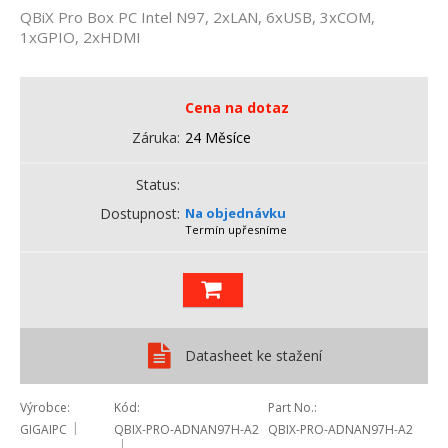
QBiX Pro Box PC Intel N97, 2xLAN, 6xUSB, 3xCOM,
1xGPIO, 2xHDMI
Cena na dotaz
Záruka
24 Měsíce
Status
Dostupnost
Na objednávku
Termín upřesníme
Datasheet ke stažení
Výrobce
Kód
Part No.
GIGAIPC
QBIX-PRO-ADNAN97H-A2
QBIX-PRO-ADNAN97H-A2