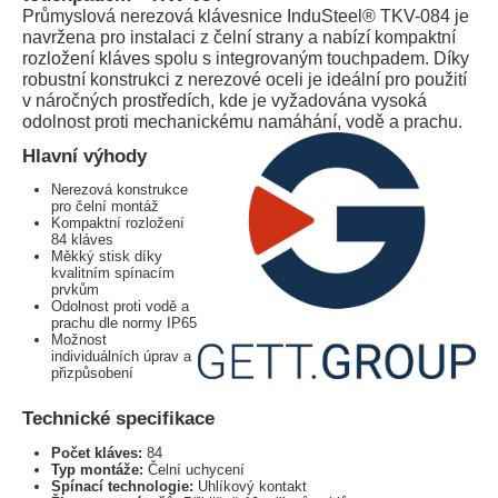
Průmyslová nerezová klávesnice InduSteel® TKV-084 je
navržena pro instalaci z čelní strany a nabízí kompaktní
rozložení kláves spolu s integrovaným touchpadem. Díky
robustní konstrukci z nerezové oceli je ideální pro použití
v náročných prostředích, kde je vyžadována vysoká
odolnost proti mechanickému namáhání, vodě a prachu.
Hlavní výhody
Nerezová konstrukce
pro čelní montáž
Kompaktní rozložení
84 kláves
Měkký stisk díky
kvalitním spínacím
prvkům
Odolnost proti vodě a
prachu dle normy IP65
Možnost
individuálních úprav a
přizpůsobení
Technické specifikace
Počet kláves:
84
Typ montáže:
Čelní uchycení
Spínací technologie:
Uhlíkový kontakt