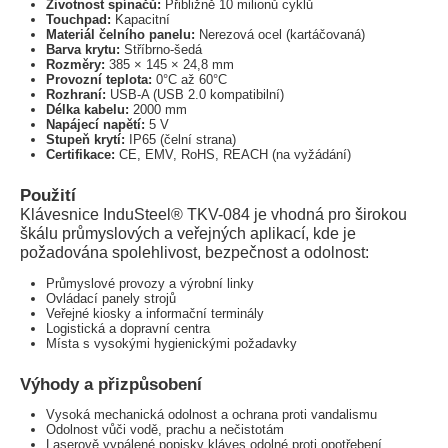
Životnost spínačů:
Přibližně 10 milionů cyklů
Touchpad:
Kapacitní
Materiál čelního panelu:
Nerezová ocel (kartáčovaná)
Barva krytu:
Stříbrno-šedá
Rozměry:
385 × 145 × 24,8 mm
Provozní teplota:
0°C až 60°C
Rozhraní:
USB-A (USB 2.0 kompatibilní)
Délka kabelu:
2000 mm
Napájecí napětí:
5 V
Stupeň krytí:
IP65 (čelní strana)
Certifikace:
CE, EMV, RoHS, REACH (na vyžádání)
Použití
Klávesnice InduSteel® TKV-084 je vhodná pro širokou
škálu průmyslových a veřejných aplikací, kde je
požadována spolehlivost, bezpečnost a odolnost:
Průmyslové provozy a výrobní linky
Ovládací panely strojů
Veřejné kiosky a informační terminály
Logistická a dopravní centra
Místa s vysokými hygienickými požadavky
Výhody a přizpůsobení
Vysoká mechanická odolnost a ochrana proti vandalismu
Odolnost vůči vodě, prachu a nečistotám
Laserově vypálené popisky kláves odolné proti opotřebení