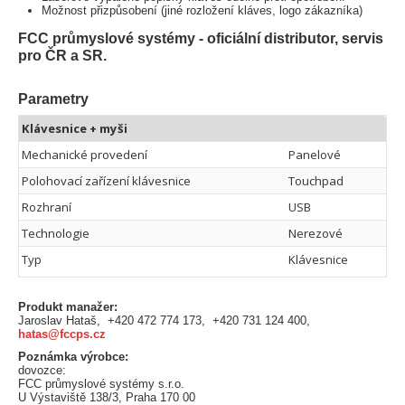
Možnost přizpůsobení (jiné rozložení kláves, logo zákazníka)
FCC průmyslové systémy - oficiální distributor, servis
pro ČR a SR.
Parametry
Klávesnice + myši
Mechanické provedení
Panelové
Polohovací zařízení klávesnice
Touchpad
Rozhraní
USB
Technologie
Nerezové
Typ
Klávesnice
Produkt manažer:
Jaroslav Hataš, +420 472 774 173, +420 731 124 400,
hatas@fccps.cz
Poznámka výrobce:
dovozce:
FCC průmyslové systémy s.r.o.
U Výstaviště 138/3, Praha 170 00