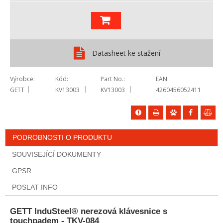
Datasheet ke stažení
Výrobce
Kód
Part No.
EAN
GETT
KV13003
KV13003
4260456052411
PODROBNOSTI O PRODUKTU
SOUVISEJÍCÍ DOKUMENTY
GPSR
POSLAT INFO
GETT InduSteel® nerezová klávesnice s
touchpadem - TKV-084