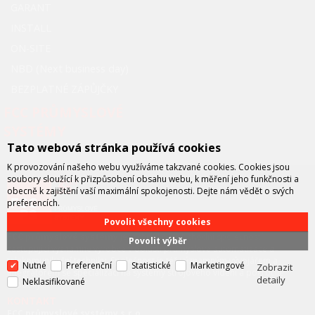
GARANT
INSTALL
ON-SITE
NBD (Next business day)
BEZPLATNÉ ZÁPŮJČKY
FCC PRŮMYSLOVÉ
SYSTÉMY
Tato webová stránka používá cookies
K provozování našeho webu využíváme takzvané cookies. Cookies jsou
soubory sloužící k přizpůsobení obsahu webu, k měření jeho funkčnosti a
obecně k zajištění vaší maximální spokojenosti. Dejte nám vědět o svých
preferencích.
Povolit všechny cookies
FCC průmyslové systémy
je technicko – obchodní společností,
Povolit výběr
zastupující významné výrobce v oblasti průmyslové automatizace a
telekomunikační techniky. Společnost je též významným vývojářem a
Nutné
Preferenční
Statistické
Marketingové
Zobrazit
integrátorem se specializací na systémy strojového vidění a pokročilé
detaily
Neklasifikované
robotiky.
KONTAKT
FCC průmyslové systémy s.r.o.