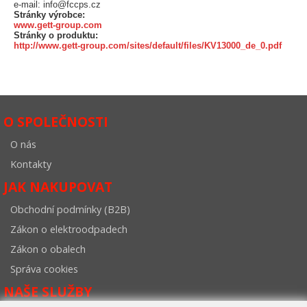
e-mail: info@fccps.cz
Stránky výrobce:
www.gett-group.com
Stránky o produktu:
http://www.gett-group.com/sites/default/files/KV13000_de_0.pdf
O SPOLEČNOSTI
O nás
Kontakty
JAK NAKUPOVAT
Obchodní podmínky (B2B)
Zákon o elektroodpadech
Zákon o obalech
Správa cookies
NAŠE SLUŽBY