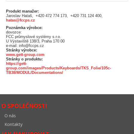
Produkt manažer:
Jaroslav Hataš, +420 472 774 173, +420 731 124 400,
hatas@fccps.cz
Poznámka výrobce:
dovozce:
FCC průmyslové systémy s.r.o.
U Výstaviště 138/3, Praha 170 00
e-mail: info@fccps.cz
Stránky výrobce:
www.gett-group.com
Stránky o produktu:
https://gett-
group.com/images/Products/Keyboards/TKS_Folie/105c-
TB38/MODUL/Documentations/
O SPOLEČNOSTI
O nás
Kontakty