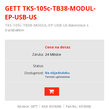
GETT TKS-105c-TB38-MODUL-
EP-USB-US
TKS-105c-TB38-MODUL-EP-USB-US klávesnice s
trackballem
Cena na dotaz
Záruka
24 Měsíce
Status
Dostupnost
Na objednávku
Termín upřesníme
Výrobce
GETT
Kód
KS18368
Part No.
KS18368