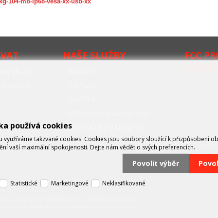
tkg-104-mb-ip68-vesa-xx-usb-xx
OVAT
NAŠE SLUŽBY
FCC P
SYSTÉ
nky (B2B)
GARANT
oodpadech
INSTALL
ON-SITE
NBD (Next business day)
ka používá cookies
BEZPLATNÉ ZÁPŮJČKY
využíváme takzvané cookies. Cookies jsou soubory sloužící k přizpůsobení o
tění vaší maximální spokojenosti. Dejte nám vědět o svých preferencích.
Povolit výběr
Povo
Statistické
Marketingové
Neklasifikované
zastupující významné výrobce v oblasti průmyslové
mným vývojářem a integrátorem se specializací na