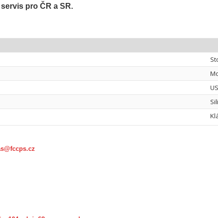
 servis pro ČR a SR.
St
Mo
U
Si
Kl
as@fccps.cz