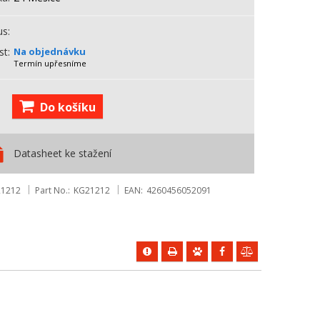
us
st
Na objednávku
Termín upřesníme
Do košíku
Datasheet ke stažení
1212
Part No.
KG21212
EAN
4260456052091