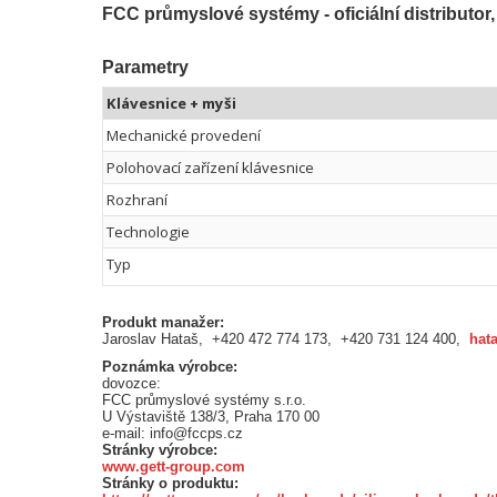
FCC průmyslové systémy - oficiální distributor,
Parametry
Klávesnice + myši
Mechanické provedení
Polohovací zařízení klávesnice
Rozhraní
Technologie
Typ
Produkt manažer:
Jaroslav Hataš, +420 472 774 173, +420 731 124 400,
hat
Poznámka výrobce:
dovozce:
FCC průmyslové systémy s.r.o.
U Výstaviště 138/3, Praha 170 00
e-mail: info@fccps.cz
Stránky výrobce:
www.gett-group.com
Stránky o produktu: