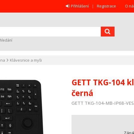
Přihlášení
Registrace
O ná
hledání
ana
Klávesnice a myši
GETT TKG-104 kl
černá
GETT TKG-104-MB-IP68-VESA-
Záru