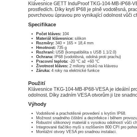
Klávesnice GETT InduProof TKG-104-MB-IP68-VESA 
prostředích. Díky krytí IP68 je plně vodotěsná, p
povrchovou úpravou pro vynikající odolnost vůči
Specifikace
Počet kláves:
104
Materiál klávesnice:
silikon
Rozměry:
340 × 165 × 18,4 mm
Hmotnost:
735 g
Rozhraní:
USB (kompatibilita s USB 1.1/2.0)
Ochrana:
IP68 (vodotěsná, odolná proti prachu)
Pracovní teplota:
-20 °C až +60 °C
Životnost kláves:
2 miliony stisků na klávesu
Záruka:
4 roky na elektrické funkce
Použití
Klávesnice TKG-104-MB-IP68-VESA je ideální pro zdr
odolnost. Díky zadním VESA otvorům ji lze snadno n
Výhody
Vodotěsné a prachotěsné provedení s krytím IP68.
Možnost snadného čištění a dezinfekce i během provozu
Robustní silikonový materiál s vysokou odolností vůči
Integrované tlačítko myši s rozlišením 800 CPI pro poho
Montážní otvory VESA pro snadnou instalaci.