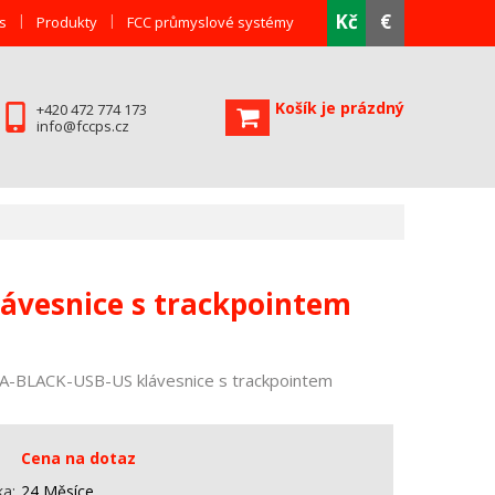
Kč
€
s
Produkty
FCC průmyslové systémy
Košík je prázdný
+420 472 774 173
info@fccps.cz
ávesnice s trackpointem
BLACK-USB-US klávesnice s trackpointem
Cena na dotaz
ka
24 Měsíce