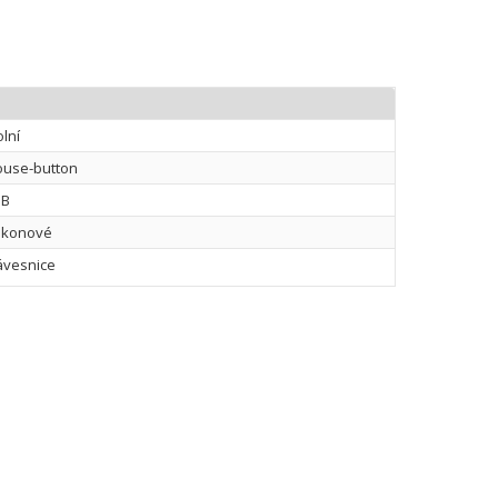
olní
use-button
SB
likonové
ávesnice