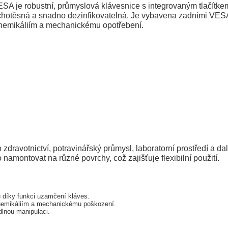
je robustní, průmyslová klávesnice s integrovaným tlačítkem 
rachotěsná a snadno dezinfikovatelná. Je vybavena zadními VESA
 chemikáliím a mechanickému opotřebení.
avotnictví, potravinářský průmysl, laboratorní prostředí a dal
amontovat na různé povrchy, což zajišťuje flexibilní použití.
 díky funkci uzamčení kláves.
 chemikáliím a mechanickému poškození.
dlnou manipulaci.