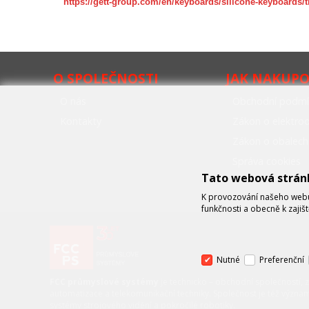
https://gett-group.com/en/keyboards/silicone-keyboards/
O SPOLEČNOSTI
JAK NAKUP
O nás
Obchodní podmí
Kontakty
Zákon o elektr
Zákon o obalech
Správa cookies
Tato webová strán
K provozování našeho webu 
funkčnosti a obecně k zajiš
Nutné
Preferenční
FCC průmyslové systémy
je technicko – obchodní společností, 
automatizace a telekomunikační techniky. Společnost je též význa
systémy strojového vidění a pokročilé robotiky.