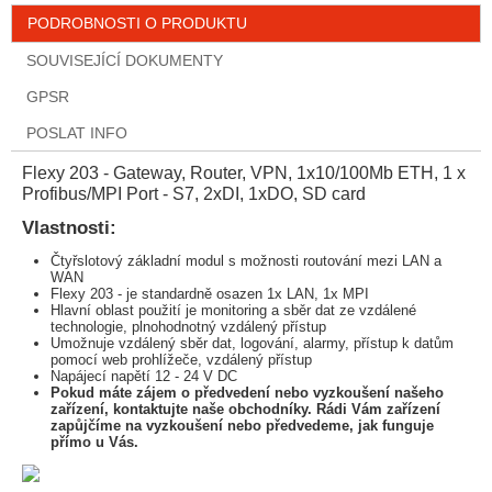
PODROBNOSTI O PRODUKTU
SOUVISEJÍCÍ DOKUMENTY
GPSR
POSLAT INFO
Flexy 203 - Gateway, Router, VPN, 1x10/100Mb ETH, 1 x
Profibus/MPI Port - S7, 2xDI, 1xDO, SD card
Vlastnosti:
Čtyřslotový základní modul s možnosti routování mezi LAN a
WAN
Flexy 203 - je standardně osazen 1x LAN, 1x MPI
Hlavní oblast použití je monitoring a sběr dat ze vzdálené
technologie, plnohodnotný vzdálený přístup
Umožnuje vzdálený sběr dat, logování, alarmy, přístup k datům
pomocí web prohlížeče, vzdálený přístup
Napájecí napětí 12 - 24 V DC
Pokud máte zájem o předvedení nebo vyzkoušení našeho
zařízení, kontaktujte naše obchodníky. Rádi Vám zařízení
zapůjčíme na vyzkoušení nebo předvedeme, jak funguje
přímo u Vás.