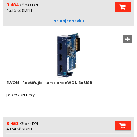
3 484
Kč
bez DPH
4 216
Kč
s DPH
Na objednávku
EWON - Rozšiřující karta pro eWON 3x USB
pro eWON Flexy
3 458
Kč
bez DPH
4 184
Kč
s DPH