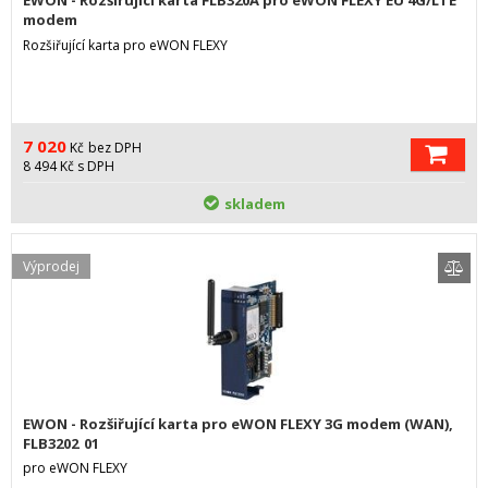
EWON - Rozšiřující karta FLB320A pro eWON FLEXY EU 4G/LTE
modem
Rozšiřující karta pro eWON FLEXY
7 020
Kč
bez DPH
8 494
Kč
s DPH
skladem
Výprodej
EWON - Rozšiřující karta pro eWON FLEXY 3G modem (WAN),
FLB3202_01
pro eWON FLEXY