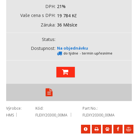
DPH
21%
Vaše cena s DPH
19 784
Kč
Záruka
36 Měsíce
Status
Dostupnost
Na objednávku
do týdne
- termín upřesníme
Výrobce
Kód
Part No.
HMS
FLEXY20300_00MA
FLEXY20300_00MA