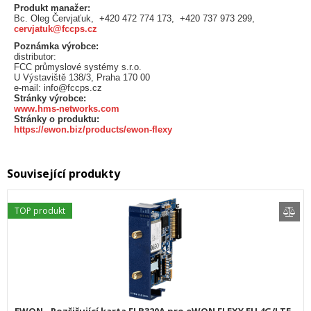
Produkt manažer:
Bc. Oleg Červjaťuk, +420 472 774 173, +420 737 973 299,
cervjatuk@fccps.cz
Poznámka výrobce:
distributor:
FCC průmyslové systémy s.r.o.
U Výstaviště 138/3, Praha 170 00
e-mail: info@fccps.cz
Stránky výrobce:
www.hms-networks.com
Stránky o produktu:
https://ewon.biz/products/ewon-flexy
Související produkty
TOP produkt