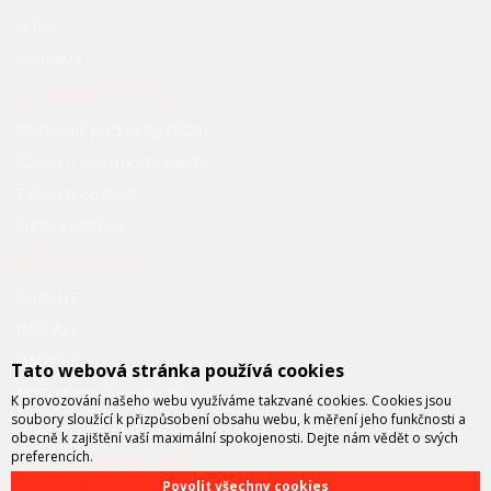
O nás
Kontakty
JAK NAKUPOVAT
Obchodní podmínky (B2B)
Zákon o elektroodpadech
Zákon o obalech
Správa cookies
NAŠE SLUŽBY
GARANT
INSTALL
ON-SITE
Tato webová stránka používá cookies
NBD (Next business day)
K provozování našeho webu využíváme takzvané cookies. Cookies jsou
soubory sloužící k přizpůsobení obsahu webu, k měření jeho funkčnosti a
BEZPLATNÉ ZÁPŮJČKY
obecně k zajištění vaší maximální spokojenosti. Dejte nám vědět o svých
FCC PRŮMYSLOVÉ
preferencích.
SYSTÉMY
Povolit všechny cookies