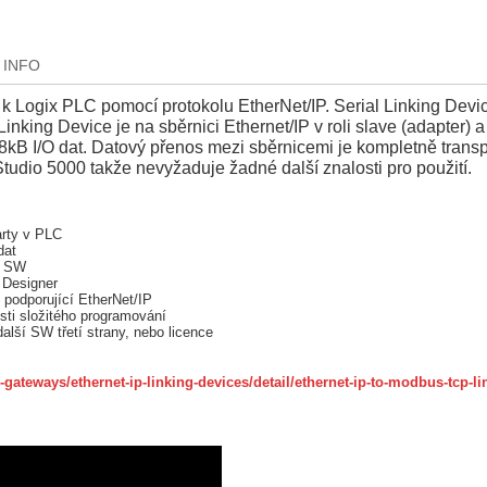
 INFO
 Logix PLC pomocí protokolu EtherNet/IP. Serial Linking Devic
inking Device je na sběrnici Ethernet/IP v roli slave (adapter) a
kB I/O dat. Datový přenos mezi sběrnicemi je kompletně transp
tudio 5000 takže nevyžaduje žadné další znalosti pro použití.
arty v PLC
dat
o SW
x Designer
 podporující EtherNet/IP
sti složitého programování
alší SW třetí strany, nebo licence
-gateways/ethernet-ip-linking-devices/detail/ethernet-ip-to-modbus-tc