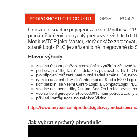
GPSR
POSLAT
PODROBNOSTI O PRODUKTU
Umožňuje snadné připojení zařízení Modbus/TCP k
primárně určený pro rychlý přenos velkých I/O dat L
Modbus/TCP jako Master, který dokáže zpracovat 8
straně Logix PLC je zařízení plně integrované do S
Hlavní výhody:
značná úspora peněz v porovnání s využitím zásuvné k
podpora pro "Big Data" — dokáže zpracovat až 8kB I/O 
pro připojení zařízení není nutná žádná změna HW, neb
rychlé nasazení díky plné integraci do Studio 5000 Logi
kompatibilní se všemi ControlLogix a CompactLogix PLC
snadné nastavení díky Custom Add On Profile bez nutno
vše se konfigurouje v Studio5000®, není potřeba žadný d
příklad konfigurace na záložce Video
https://www.anybus.com/products/gateway-index/specific
Jak vybrat správný převodník: