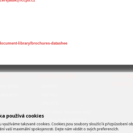
cervjatuk@fccps.cz
-document-library/brochures-datashee
OVAT
NAŠE SLUŽBY
FCC P
SYSTÉ
nky (B2B)
GARANT
oodpadech
INSTALL
ON-SITE
NBD (Next business day)
ka používá cookies
BEZPLATNÉ ZÁPŮJČKY
využíváme takzvané cookies. Cookies jsou soubory sloužící k přizpůsobení o
tění vaší maximální spokojenosti. Dejte nám vědět o svých preferencích.