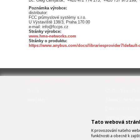
Bc. Oleg Červjaťuk, +420 472 774 173, +420 737 973 299,
Poznámka výrobce:
distributor:
FCC průmyslové systémy s.r.o.
U Výstaviště 138/3, Praha 170 00
e-mail: info@fccps.cz
Stránky výrobce:
www.hms-networks.com
Stránky o produktu:
https://www.anybus.com/docs/librariesprovider7/default
O SPOLEČNOSTI
JAK NAKUP
O nás
Obchodní podmí
Kontakty
Zákon o elektr
Zákon o obalech
Správa cookies
Tato webová strán
K provozování našeho webu 
funkčnosti a obecně k zajiš