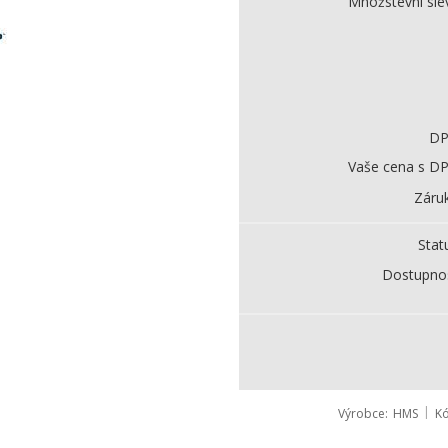
Množstevní sle
D
Vaše cena s D
Záru
Stat
Dostupno
Výrobce
HMS
K