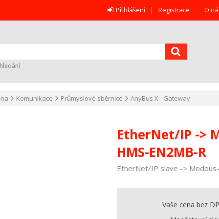
Přihlášení
Registrace
O ná
hledání
ana
Komunikace
Průmyslové sběrnice
AnyBus X - Gateway
EtherNet/IP -> 
HMS-EN2MB-R
EtherNet/IP slave -> Modbus
Vaše cena bez D