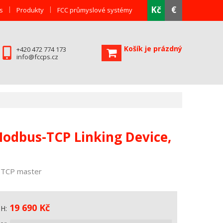
Kč
€
s
Produkty
FCC průmyslové systémy
Košík je prázdný
+420 472 774 173
info@fccps.cz
Modbus-TCP Linking Device,
-TCP master
19 690
Kč
PH