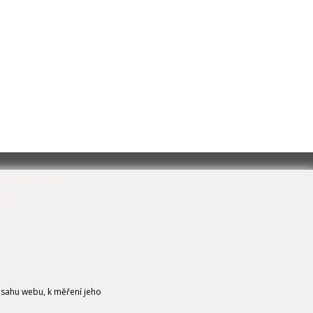
RŮMYSLOVÉ
MY
bsahu webu, k měření jeho