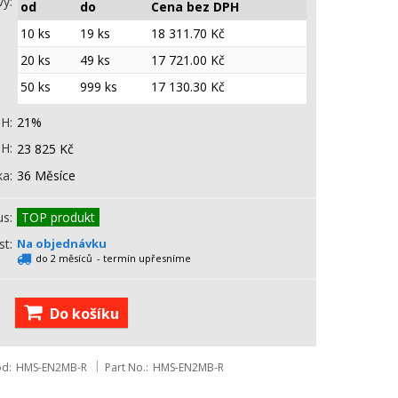
vy
od
do
Cena bez DPH
10 ks
19 ks
18 311.70
Kč
20 ks
49 ks
17 721.00
Kč
50 ks
999 ks
17 130.30
Kč
PH
21%
PH
23 825
Kč
ka
36 Měsíce
us
TOP produkt
st
Na objednávku
do 2 měsíců
- termín upřesníme
Do košíku
ód
HMS-EN2MB-R
Part No.
HMS-EN2MB-R