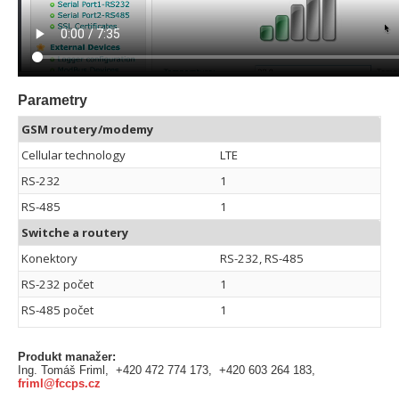
Parametry
GSM routery/modemy
Cellular technology
LTE
RS-232
1
RS-485
1
Switche a routery
Konektory
RS-232, RS-485
RS-232 počet
1
RS-485 počet
1
Produkt manažer:
Ing. Tomáš Friml, +420 472 774 173, +420 603 264 183,
friml@fccps.cz