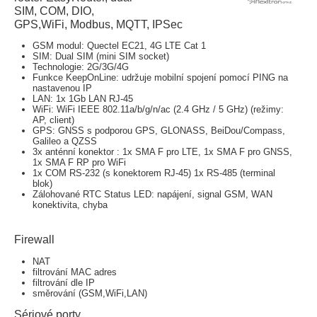
SIM, COM, DIO,
GPS,WiFi, Modbus, MQTT, IPSec
GSM modul: Quectel EC21, 4G LTE Cat 1
SIM: Dual SIM (mini SIM socket)
Technologie: 2G/3G/4G
Funkce KeepOnLine: udržuje mobilní spojení pomocí PING na
nastavenou IP
LAN: 1x 1Gb LAN RJ-45
WiFi: WiFi IEEE 802.11a/b/g/n/ac (2.4 GHz / 5 GHz) (režimy:
AP, client)
GPS: GNSS s podporou GPS, GLONASS, BeiDou/Compass,
Galileo a QZSS
3x anténní konektor : 1x SMA F pro LTE, 1x SMA F pro GNSS,
1x SMA F RP pro WiFi
1x COM RS-232 (s konektorem RJ-45) 1x RS-485 (terminal
blok)
Zálohované RTC Status LED: napájení, signal GSM, WAN
konektivita, chyba
Firewall
NAT
filtrování MAC adres
filtrování dle IP
směrování (GSM,WiFi,LAN)
Sériové porty