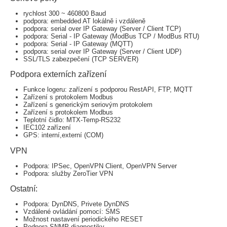
rychlost 300 ~ 460800 Baud
podpora: embedded AT lokálně i vzdáleně
podpora: serial over IP Gateway (Server / Client TCP)
podpora: Serial - IP Gateway (ModBus TCP / ModBus RTU)
podpora: Serial - IP Gateway (MQTT)
podpora: serial over IP Gateway (Server / Client UDP)
SSL/TLS zabezpečení (TCP SERVER)
Podpora externích zařízení
Funkce logeru: zařízení s podporou RestAPI, FTP, MQTT
Zařízení s protokolem Modbus
Zařízení s generickým seriovým protokolem
Zařízení s protokolem Modbus
Teplotní čidlo: MTX-Temp-RS232
IEC102 zařízení
GPS: interní,externí (COM)
VPN
Podpora: IPSec, OpenVPN Client, OpenVPN Server
Podpora: služby ZeroTier VPN
Ostatní:
Podpora: DynDNS, Privete DynDNS
Vzdálené ovládání pomocí: SMS
Možnost nastavení periodického RESET
Podpora SNMP diagnostiky