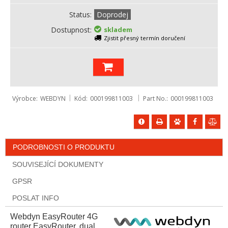
Status
Doprodej
Dostupnost
skladem
Zjistit přesný termín doručení
Výrobce
WEBDYN
Kód
000199811003
Part No.
000199811003
PODROBNOSTI O PRODUKTU
SOUVISEJÍCÍ DOKUMENTY
GPSR
POSLAT INFO
Webdyn EasyRouter 4G
router EasyRouter, dual