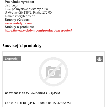
Poznámka výrobce:
distributor:
FCC průmyslové systémy s.r.o.
U Výstaviště 138/3, Praha 170 00
e-mail: info@fccps.cz
Stránky výrobce:
www.webdyn.com
Stránky o produktu:
https://www.webdyn.com/product/easyrouter/
Související produkty
Doprodej
000230001103 Cable DB9 M to RJ45 M
Cable DB9 M to RJ45 M - 1.5m (Cnt- RS232/RS485)