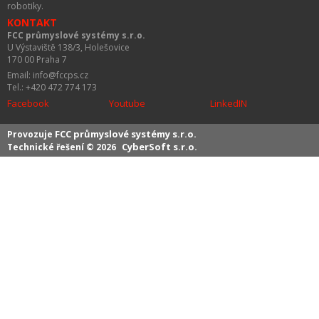
robotiky.
KONTAKT
FCC průmyslové systémy s.r.o.
U Výstaviště 138/3, Holešovice
170 00 Praha 7
Email: info@fccps.cz
Tel.: +420 472 774 173
Facebook
Youtube
LinkedIN
FCC průmyslové systémy s.r.o.
Provozuje
CyberSoft s.r.o.
Technické řešení © 2026