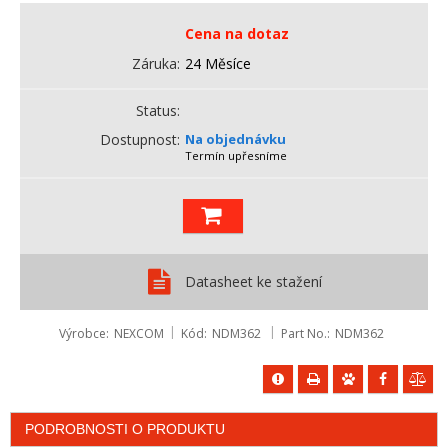
Cena na dotaz
Záruka
24 Měsíce
Status
Dostupnost
Na objednávku
Termín upřesníme
Datasheet ke stažení
Výrobce
NEXCOM
Kód
NDM362
Part No.
NDM362
PODROBNOSTI O PRODUKTU