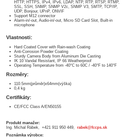
HTTP, HTTPS, IPv4, IPv6, LDAP, NTP, RTP, RTSP, RTMP,
SSL, SSH, SNMP, SNMP V2c, SNMP V3, SMTP, TCP/IP,
UDP, Bonjour, UPnP, ONVIF
Support M12 connector
Alarm-in/-out, Audio-in/-out, Micro SD Card Slot, Built-in
microphone
Vlastnosti:
Hard Coated Cover with Rain-wash Coating
Anti-Corrosion Powder Coating
Sturdy Camera Body from Aluminum Die Casting
IK 10 Vandal Resistant, IP 66 Weatherproof
Operating Temperature from -40°C to 60C / -40°F to 140°F
Rozměry:
110.5mm(průměr)x64mm(výška)
0,4 kg
Certifikáty:
CE/FCC Class A/EN50155
Produkt manažer:
Ing. Michal Rábek, +421 911 950 449,
rabek@fccps.sk
Poznámka výrobce: