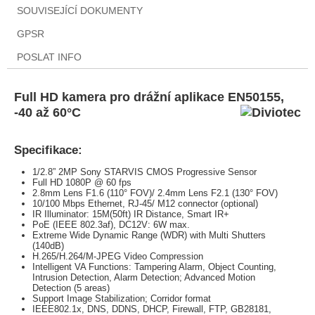
SOUVISEJÍCÍ DOKUMENTY
GPSR
POSLAT INFO
Full HD kamera pro drážní aplikace EN50155,
-40 až 60°C
Specifikace:
1/2.8” 2MP Sony STARVIS CMOS Progressive Sensor
Full HD 1080P @ 60 fps
2.8mm Lens F1.6 (110° FOV)/ 2.4mm Lens F2.1 (130° FOV)
10/100 Mbps Ethernet, RJ-45/ M12 connector (optional)
IR Illuminator: 15M(50ft) IR Distance, Smart IR+
PoE (IEEE 802.3af), DC12V: 6W max.
Extreme Wide Dynamic Range (WDR) with Multi Shutters
(140dB)
H.265/H.264/M-JPEG Video Compression
Intelligent VA Functions: Tampering Alarm, Object Counting,
Intrusion Detection, Alarm Detection; Advanced Motion
Detection (5 areas)
Support Image Stabilization; Corridor format
IEEE802.1x, DNS, DDNS, DHCP, Firewall, FTP, GB28181,