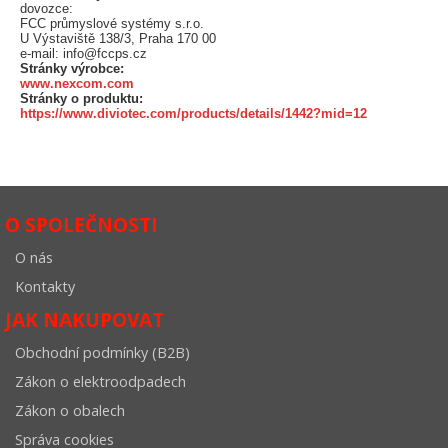
dovozce:
FCC průmyslové systémy s.r.o.
U Výstaviště 138/3, Praha 170 00
e-mail: info@fccps.cz
Stránky výrobce:
www.nexcom.com
Stránky o produktu:
https://www.diviotec.com/products/details/1442?mid=12
O SPOLEČNOSTI
O nás
Kontakty
JAK NAKUPOVAT
Obchodní podmínky (B2B)
Zákon o elektroodpadech
Zákon o obalech
Správa cookies