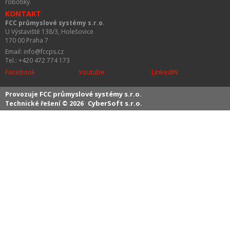
robotiky.
KONTAKT
FCC průmyslové systémy s.r.o.
U Výstaviště 138/3, Holešovice
170 00 Praha 7
Email: info@fccps.cz
Tel.: +420 472 774 173
Facebook
Youtube
LinkedIN
FCC průmyslové systémy s.r.o.
Provozuje
CyberSoft s.r.o.
Technické řešení © 2026