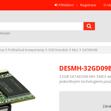
Přihlášení
Registrace
O ná
hledání
ana
Počítačové komponenty
SSD Innodisk
MLC
SATADOM
DESMH-32GD09
32GB SATADOM-MH 3ME3 with 
jednotlivými techologiemi použ
Záru