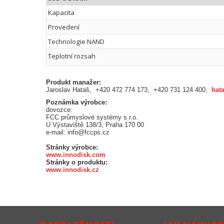
Kapacita
Provedení
Technologie NAND
Teplotní rozsah
Produkt manažer:
Jaroslav Hataš, +420 472 774 173, +420 731 124 400,
hat
Poznámka výrobce:
dovozce:
FCC průmyslové systémy s.r.o.
U Výstaviště 138/3, Praha 170 00
e-mail: info@fccps.cz
Stránky výrobce:
www.innodisk.com
Stránky o produktu:
www.innodisk.cz