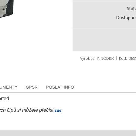
Stat
Dostupno
Výrobce
INNODISK
Kód
DES
KUMENTY
GPSR
POSLAT INFO
rted
ých čipů si můžete přečíst
zde