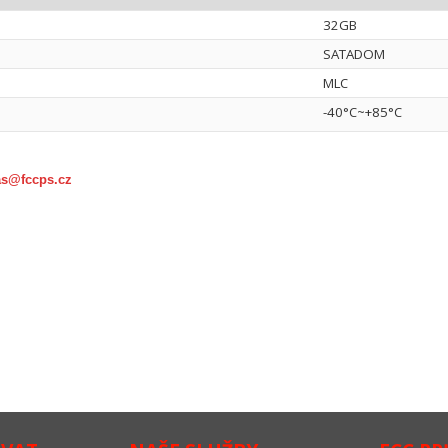
32GB
SATADOM
MLC
-40°C~+85°C
as@fccps.cz