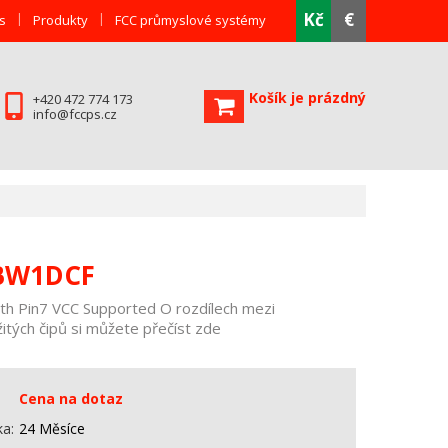
Kč
€
s
Produkty
FCC průmyslové systémy
Košík je prázdný
+420 472 774 173
info@fccps.cz
BW1DCF
Pin7 VCC Supported O rozdílech mezi
itých čipů si můžete přečíst zde
Cena na dotaz
ka
24 Měsíce