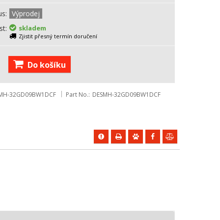
us
Výprodej
st
skladem
Zjistit přesný termín doručení
Do košíku
MH-32GD09BW1DCF
Part No.
DESMH-32GD09BW1DCF