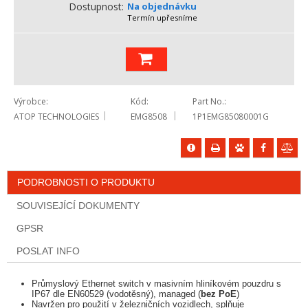
Dostupnost
Na objednávku
Termín upřesníme
Výrobce
Kód
Part No.
ATOP TECHNOLOGIES
EMG8508
1P1EMG85080001G
PODROBNOSTI O PRODUKTU
SOUVISEJÍCÍ DOKUMENTY
GPSR
POSLAT INFO
Průmyslový Ethernet switch v masivním hliníkovém pouzdru s
IP67 dle EN60529 (vodotěsný), managed (
bez PoE
)
Navržen pro použití v železničních vozidlech, splňuje