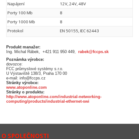
Napájení
12V, 24V, 48V
Porty 100 Mb
8
Porty 1000 Mb
8
Protokol
EN 50155, IEC 62443
Produkt manažer:
Ing. Michal Rábek, +421 911 950 449,
rabek@fccps.sk
Poznámka výrobce:
dovozce:
FCC průmyslové systémy s.r.o.
U Výstaviště 138/3, Praha 170 00
e-mail: info@fccps.cz
Stránky výrobce:
www.atoponline.com
Stránky o produktu:
http://www.atoponline.com/industrial-networking-
computing/products/industrial-ethernet-swi
O SPOLEČNOSTI