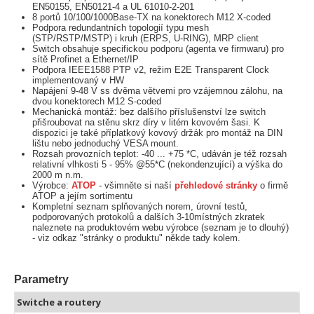
EN50155, EN50121-4 a UL 61010-2-201
8 portů 10/100/1000Base-TX na konektorech M12 X-coded
Podpora redundantních topologií typu mesh
(STP/RSTP/MSTP) i kruh (ERPS, U-RING), MRP client
Switch obsahuje specifickou podporu (agenta ve firmwaru) pro
sítě Profinet a Ethernet/IP
Podpora IEEE1588 PTP v2, režim E2E Transparent Clock
implementovaný v HW
Napájení 9-48 V ss dvěma větvemi pro vzájemnou zálohu, na
dvou konektorech M12 S-coded
Mechanická montáž: bez dalšího příslušenství lze switch
přišroubovat na stěnu skrz díry v litém kovovém šasi. K
dispozici je také příplatkový kovový držák pro montáž na DIN
lištu nebo jednoduchý VESA mount.
Rozsah provozních teplot: -40 ... +75 *C, udáván je též rozsah
relativní vlhkosti 5 - 95% @55*C (nekondenzující) a výška do
2000 m n.m.
Výrobce:
ATOP
- všimněte si naší
přehledové stránky
o firmě
ATOP a jejím sortimentu
Kompletní seznam splňovaných norem, úrovní testů,
podporovaných protokolů a dalších 3-10místných zkratek
naleznete na produktovém webu výrobce (seznam je to dlouhý)
- viz odkaz "stránky o produktu" někde tady kolem.
Parametry
Switche a routery