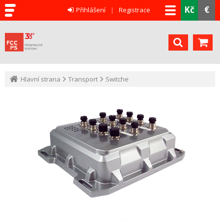
Kč
€
Přihlášení
Registrace
Hlavní strana
Transport
Switche