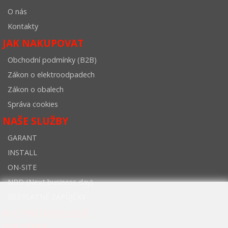
O nás
Kontakty
JAK NAKUPOVAT
Obchodní podmínky (B2B)
Zákon o elektroodpadech
Zákon o obalech
Správa cookies
NAŠE SLUŽBY
GARANT
INSTALL
ON-SITE
NBD (Next business day)
BEZPLATNÉ ZÁPŮJČKY
FCC PRŮMYSLOVÉ
SYSTÉMY