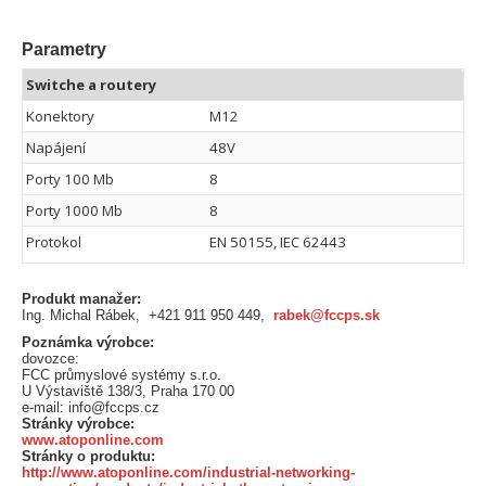
Parametry
Switche a routery
Konektory
M12
Napájení
48V
Porty 100 Mb
8
Porty 1000 Mb
8
Protokol
EN 50155, IEC 62443
Produkt manažer:
Ing. Michal Rábek, +421 911 950 449,
rabek@fccps.sk
Poznámka výrobce:
dovozce:
FCC průmyslové systémy s.r.o.
U Výstaviště 138/3, Praha 170 00
e-mail: info@fccps.cz
Stránky výrobce:
www.atoponline.com
Stránky o produktu:
http://www.atoponline.com/industrial-networking-