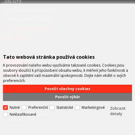
ON-SITE
NBD (Next business day)
BEZPLATNÉ ZÁPŮJČKY
FCC PRŮMYSLOVÉ
SYSTÉMY
Tato webová stránka používá cookies
K provozování našeho webu využíváme takzvané cookies. Cookies jsou
soubory sloužící k přizpůsobení obsahu webu, k měření jeho funkčnosti a
obecně k zajištění vaší maximální spokojenosti. Dejte nám vědět o svých
preferencích.
FCC průmyslové systémy
je technicko – obchodní společností,
zastupující významné výrobce v oblasti průmyslové automatizace a
Povolit všechny cookies
telekomunikační techniky. Společnost je též významným vývojářem a
Povolit výběr
integrátorem se specializací na systémy strojového vidění a pokročilé
robotiky.
Nutné
Preferenční
Statistické
Marketingové
Zobrazit
KONTAKT
detaily
Neklasifikované
FCC průmyslové systémy s.r.o.
U Výstaviště 138/3, Holešovice
170 00 Praha 7
Email: info@fccps.cz