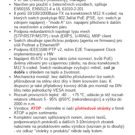
Navržen pro použití v železničních vozidlech, splňuje
EN50155, EN50121-4 a UL 61010-2-201
8 portů 10/100/1000Base-TX na konektorech M12 X-coded, na
kterých switch poskytuje 802.3af/at PoE (PSE, tzn. switch je
zdrojem napájení) - "mode A" tzn. napájení přiloženo k datům
na oranžovém a zeleném páru
Podpora redundantních topologií typu mesh
(STP/RSTP/MSTP) i kruh (ERPS, U-RING), MRP client
Switch obsahuje specifickou podporu (agenta ve firmwaru) pro
sítě Profinet a Ethernet/IP
Podpora IEEE1588 PTP v2, režim E2E Transparent Clock
implementovaný v HW
Napájení 45-57V ss (ano takto úzké rozmezí, kvůli PoE)
dvěma větvemi pro vzájemnou zálohu, na dvou konektorech
M12 S-coded. Switch neobsahuje zvyšující měnič,
což je
dobře
s ohledem na teplo a životnost.
Mechanická montáž: bez dalšího příslušenství lze switch
přišroubovat na stěnu skrz díry v litém kovovém šasi. K
dispozici je také příplatkový kovový držák pro montáž na DIN
lištu nebo jednoduchý VESA mount.
Rozsah provozních teplot: -40 ... +75 *C, udáván je též rozsah
relativní vlhkosti 5 - 95% @55*C (nekondenzující) a výška do
2000 m n.m.
Výrobce:
ATOP
- všimněte si naší
přehledové stránky
o firmě
ATOP a jejím sortimentu
Kompletní seznam splňovaných norem, úrovní testů,
podporovaných protokolů a dalších 3-10místných zkratek
naleznete na produktovém webu výrobce (seznam je to dlouhý)
- viz odkaz "stránky o produktu" někde tady kolem.