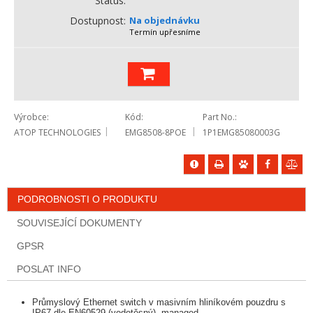
Status
Dostupnost
Na objednávku
Termín upřesníme
Výrobce
Kód
Part No.
ATOP TECHNOLOGIES
EMG8508-8POE
1P1EMG85080003G
PODROBNOSTI O PRODUKTU
SOUVISEJÍCÍ DOKUMENTY
GPSR
POSLAT INFO
Průmyslový Ethernet switch v masivním hliníkovém pouzdru s
IP67 dle EN60529 (vodotěsný), managed