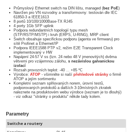
Průmyslový Ethernet switch na DIN lištu, managed (
bez PoE
)
Navržen pro VN rozvodny a transformovny: testován dle IEC
61850-3 a IEEE1613
8 portů 10/100/1000Base-TX RJ45
4 porty 1Gb SFP uplink
Podpora redundantních topologií typu mesh
(STP/RSTP/MSTP) i kruh (ERPS, U-RING), MRP client
Switch obsahuje specifickou podporu (agenta ve firmwaru) pro
sítě Profinet a Ethernet/IP
Podpora IEEE1588 PTP v2, režim E2E Transparent Clock
implementovaný v HW
Napájení 24-57 V ss (tzn. 24 nebo 48 V jmenovitých) dvěma
větvemi pro vzájemnou zálohu,
s nezávislou galvanickou
izolací
Rozsah provozních teplot: -40 ... +85 *C
Výrobce:
ATOP
- všimněte si naší
přehledové stránky
o firmě
ATOP a jejím sortimentu
Kompletní seznam splňovaných norem, úrovní testů,
podporovaných protokolů a dalších 3-10místných zkratek
naleznete na produktovém webu výrobce (seznam je to dlouhý)
- viz odkaz "stránky o produktu" někde tady kolem.
Parametry
Switche a routery