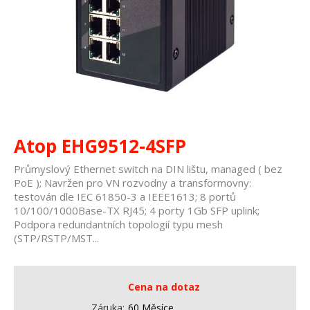
Atop EHG9512-4SFP
Průmyslový Ethernet switch na DIN lištu, managed ( bez
PoE ); Navržen pro VN rozvodny a transformovny:
testován dle IEC 61850-3 a IEEE1613; 8 portů
10/100/1000Base-TX RJ45; 4 porty 1Gb SFP uplink;
Podpora redundantních topologií typu mesh
(STP/RSTP/MST...
Cena na dotaz
Záruka
60 Měsíce