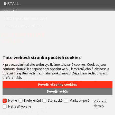
INSTALL
ON-SITE
NBD (Next business day)
BEZPLATNÉ ZÁPŮJČKY
FCC PRŮMYSLOVÉ
SYSTÉMY
Tato webová stránka používá cookies
K provozování našeho webu využíváme takzvané cookies. Cookies jsou
soubory sloužící k přizpůsobení obsahu webu, k měření jeho funkčnosti a
obecně k zajištění vaší maximální spokojenosti. Dejte nám vědět o svých
preferencích.
FCC průmyslové systémy
je technicko – obchodní společností,
zastupující významné výrobce v oblasti průmyslové automatizace a
Povolit všechny cookies
telekomunikační techniky. Společnost je též významným vývojářem a
Povolit výběr
integrátorem se specializací na systémy strojového vidění a pokročilé
robotiky.
Nutné
Preferenční
Statistické
Marketingové
Zobrazit
KONTAKT
detaily
Neklasifikované
FCC průmyslové systémy s.r.o.
U Výstaviště 138/3, Holešovice