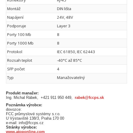
Konektory
RJ-45
Montáž
DIN lišta
Napájení
24V, 48V
Podporuje
Layer 3
Porty 100 Mb
8
Porty 1000 Mb
8
Protokol
IEC 61850, IEC 62443
Rozsah teplot
-40°C až 85°C
SFP počet
4
Typ
Manažovatelný
Produkt manažer:
Ing. Michal Rábek, +421 911 950 449,
rabek@fccps.sk
Poznámka výrobce:
dovozce:
FCC průmyslové systémy s.r.o.
U Výstaviště 138/3, Praha 170 00
e-mail: info@fccps.cz
Stránky výrobce:
www.atoponline.com