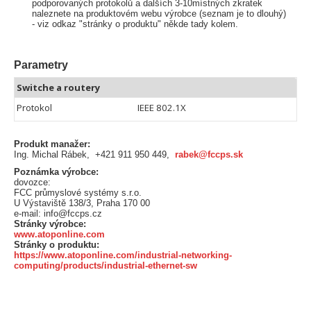
podporovaných protokolů a dalších 3-10místných zkratek
naleznete na produktovém webu výrobce (seznam je to dlouhý)
- viz odkaz "stránky o produktu" někde tady kolem.
Parametry
Switche a routery
Protokol
IEEE 802.1X
Produkt manažer:
Ing. Michal Rábek, +421 911 950 449,
rabek@fccps.sk
Poznámka výrobce:
dovozce:
FCC průmyslové systémy s.r.o.
U Výstaviště 138/3, Praha 170 00
e-mail: info@fccps.cz
Stránky výrobce:
www.atoponline.com
Stránky o produktu:
https://www.atoponline.com/industrial-networking-
computing/products/industrial-ethernet-sw