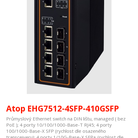
Atop EHG7512-4SFP-410GSFP
Průmyslový Ethernet switch na DIN lištu, managed ( bez
PoE ); 4 porty 10/100/1000-Base-T RJ45; 4 porty
100/1000-Base-X SFP (rychlost dle osazeného
transceiveru); 4 porty 1/10G-Base-X SFP+ (rychlost dle