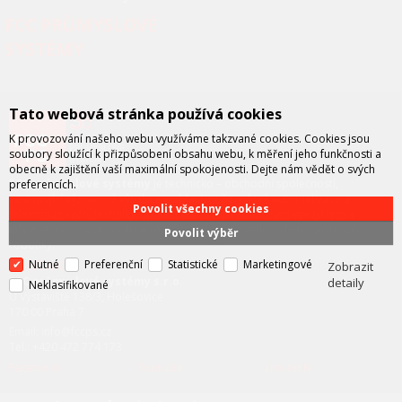
FCC PRŮMYSLOVÉ
SYSTÉMY
Tato webová stránka používá cookies
K provozování našeho webu využíváme takzvané cookies. Cookies jsou
soubory sloužící k přizpůsobení obsahu webu, k měření jeho funkčnosti a
obecně k zajištění vaší maximální spokojenosti. Dejte nám vědět o svých
FCC průmyslové systémy
je technicko – obchodní společností,
preferencích.
zastupující významné výrobce v oblasti průmyslové automatizace a
Povolit všechny cookies
telekomunikační techniky. Společnost je též významným vývojářem a
integrátorem se specializací na systémy strojového vidění a pokročilé
Povolit výběr
robotiky.
Nutné
Preferenční
Statistické
Marketingové
KONTAKT
Zobrazit
FCC průmyslové systémy s.r.o.
detaily
Neklasifikované
U Výstaviště 138/3, Holešovice
170 00 Praha 7
Email: info@fccps.cz
Tel.: +420 472 774 173
Facebook
Youtube
LinkedIN