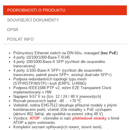
PODROBNOSTI O PRODUKTU
SOUVISEJÍCÍ DOKUMENTY
GPSR
POSLAT INFO
Průmyslový Ethernet switch na DIN lištu, managed (
bez PoE
)
4 porty 10/100/1000-Base-T RJ45
4 porty 100/1000-Base-X SFP (rychlost dle osazeného
transceiveru)
4 porty 1/10G-Base-X SFP+ (rychlost dle osazeného
transceiveru, patrně pouze SFP+, existují dual-rate SFP+)
Podpora redundantních topologií typu mesh
(STP/RSTP/MSTP) i kruh (ERPS, U-RING)
Podpora IEEE1588 PTP v2, režim E2E Transparent Clock
implementovaný v HW
Napájení 9-57 V ss (tzn. 12 / 24 / 48 V jmenovitých)
Rozsah provozních teplot: -40 ... +70 *C
Volitelně: rodina EHG7512 obsahuje příbuzné modely s jinými
kombinacemi portů, včetně 1Gb metaliky s PoE výstupem
(aktivní 802.3af/at, ale spoléhá na externí zdroj 48 V).
Výrobce:
ATOP
- všimněte si naší
přehledové stránky
o firmě
ATOP a jejím sortimentu
Kompletní seznam splňovaných norem, úrovní testů,