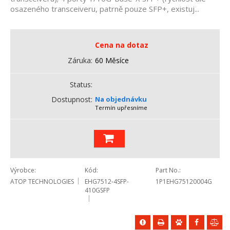
osazeného transceiveru, patrně pouze SFP+, existuj...
Cena na dotaz
Záruka
60 Měsíce
Status
Dostupnost
Na objednávku
Termín upřesníme
Výrobce
Kód
Part No.
ATOP TECHNOLOGIES
EHG7512-4SFP-
1P1EHG75120004G
410GSFP