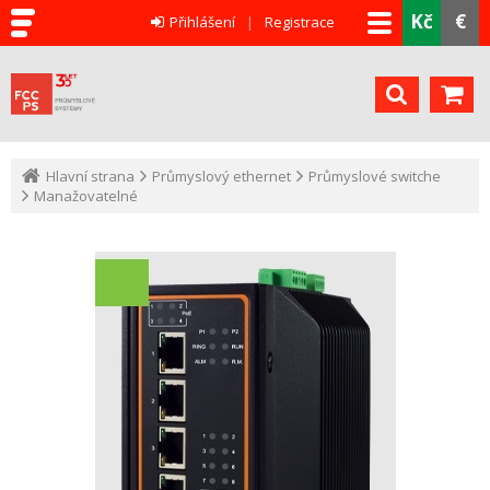
Kč
€
Přihlášení
Registrace
Hlavní strana
Průmyslový ethernet
Průmyslové switche
Manažovatelné