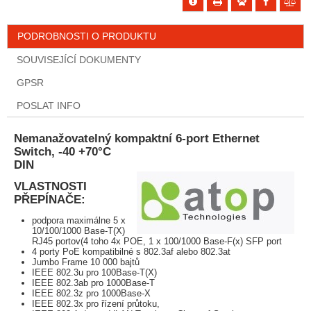
PODROBNOSTI O PRODUKTU
SOUVISEJÍCÍ DOKUMENTY
GPSR
POSLAT INFO
Nemanažovatelný kompaktní 6-port Ethernet
Switch, -40 +70°C
DI
VLASTNOSTI
PŘEPÍNAČE:
podpora maximálne 5 x
10/100/1000 Base-T(X)
RJ45 portov(4 toho 4x POE, 1 x 100/1000 Base-F(x) SFP port
4 porty PoE kompatibilné s 802.3af alebo 802.3at
Jumbo Frame 10 000 bajtů
IEEE 802.3u pro 100Base-T(X)
IEEE 802.3ab pro 1000Base-T
IEEE 802.3z pro 1000Base-X
IEEE 802.3x pro řízení průtoku,