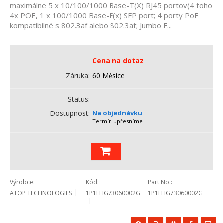
maximálne 5 x 10/100/1000 Base-T(X) RJ45 portov(4 toho
4x POE, 1 x 100/1000 Base-F(x) SFP port; 4 porty PoE
kompatibilné s 802.3af alebo 802.3at; Jumbo F...
Cena na dotaz
Záruka
60 Měsíce
Status
Dostupnost
Na objednávku
Termín upřesníme
Výrobce
Kód
Part No.
ATOP TECHNOLOGIES
1P1EHG73060002G
1P1EHG73060002G