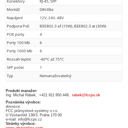
Konektory
RJ-45, SFP
Montáž
DIN lišta
Napájení
12V, 24V, 48V
Podpora PoE
IEEE802.3 af (15W), IEEE802.3 at (30W)
POE porty
4
Porty 100 Mb
6
Porty 1000 Mb
6
Rozsah teplot
-40°C až 75°C
SFP počet
1
Typ
Nemanažovatelný
Produkt manažer:
Ing. Michal Rábek, +421 911 950 449,
rabek@fccps.sk
Poznámka výrobce:
dovozce:
FCC průmyslové systémy s.r.o.
U Výstaviště 138/3, Praha 170 00
e-mail: info@fccps.cz
Stránky výrobce:
www.atoponline.com