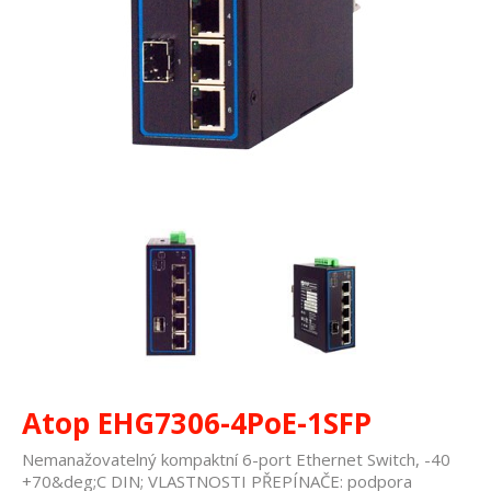
Atop EHG7306-4PoE-1SFP
Nemanažovatelný kompaktní 6-port Ethernet Switch, -40
+70&deg;C DIN; VLASTNOSTI PŘEPÍNAČE: podpora