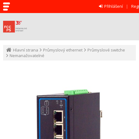
Přihlášení
Reg
Hlavní strana
Průmyslový ethernet
Průmyslové switche
Nemanažovatelné