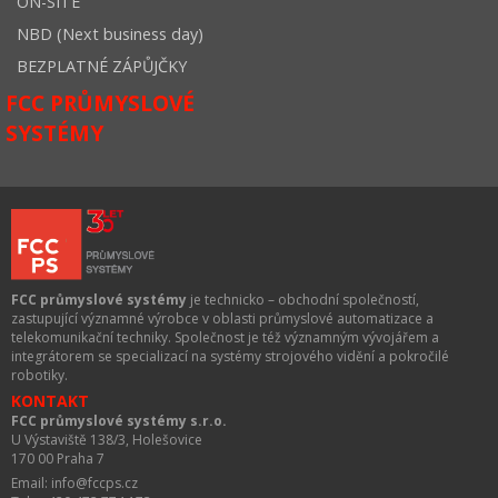
ON-SITE
NBD (Next business day)
BEZPLATNÉ ZÁPŮJČKY
FCC PRŮMYSLOVÉ
SYSTÉMY
FCC průmyslové systémy
je technicko – obchodní společností,
zastupující významné výrobce v oblasti průmyslové automatizace a
telekomunikační techniky. Společnost je též významným vývojářem a
integrátorem se specializací na systémy strojového vidění a pokročilé
robotiky.
KONTAKT
FCC průmyslové systémy s.r.o.
U Výstaviště 138/3, Holešovice
170 00 Praha 7
Email: info@fccps.cz