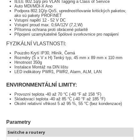
IEEE 802.1q/p pro VLAN Tagging a Class of Service
Auto MDI/MDI-X Ano
Podpora 802.1Q/p QoS, uprednostňovanie kritických paketov,
ako sú pakety PROFINET
Vstupní napětí 12 - 52 V DC
Vstupní proud max. 0,6A/12V (7,2,W)
Přítomna ochrana proti obrácené polaritě
Připojení uzamykatelné 5pólové svorkovnice pro napájení
FYZIKÁLNÍ VLASTNOSTI:
Pouzdro Krytí IP30, Hliník, Černá
Rozměry (Š x V x H) Tenký typ, 45 mm x 89 mm x 110 mm
Hmotnost 350g
Instalace Montáž na DIN lištu
LED indikátory PWR1, PWR2, Alarm, ALM, LAN
ENVIRONMENTÁLNÍ LIMITY:
Provozní teplota -40 až 70 °C (-40 °F až 158 °F)
Skladovací teplota -40 až 85 °C (-40 °F až 185 °F)
Okolní relativní vlhkost 5 až 95 %, 55 °C (bez kondenzace)
Parametry
Switche a routery