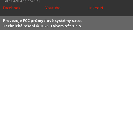
Tel.: +420 472 774 173
Facebook
Youtube
LinkedIN
FCC průmyslové systémy s.r.o.
Provozuje
CyberSoft s.r.o.
Technické řešení © 2026