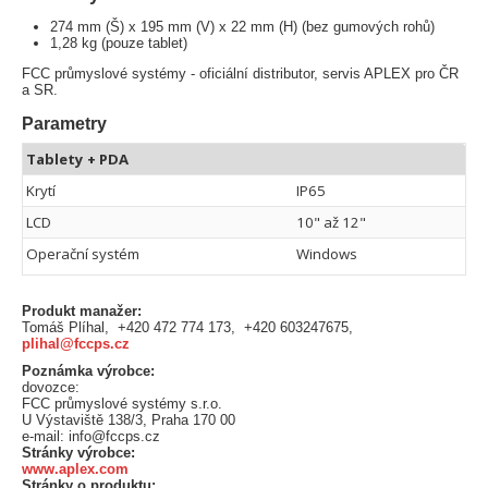
274 mm (Š) x 195 mm (V) x 22 mm (H) (bez gumových rohů)
1,28 kg (pouze tablet)
FCC průmyslové systémy - oficiální distributor, servis APLEX pro ČR
a SR.
Parametry
Tablety + PDA
Krytí
IP65
LCD
10" až 12"
Operační systém
Windows
Produkt manažer:
Tomáš Plíhal, +420 472 774 173, +420 603247675,
plihal@fccps.cz
Poznámka výrobce:
dovozce:
FCC průmyslové systémy s.r.o.
U Výstaviště 138/3, Praha 170 00
e-mail: info@fccps.cz
Stránky výrobce:
www.aplex.com
Stránky o produktu: