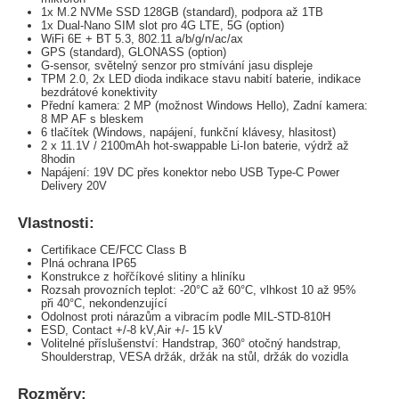
1x M.2 NVMe SSD 128GB (standard), podpora až 1TB
1x Dual-Nano SIM slot pro 4G LTE, 5G (option)
WiFi 6E + BT 5.3, 802.11 a/b/g/n/ac/ax
GPS (standard), GLONASS (option)
G-sensor, světelný senzor pro stmívání jasu displeje
TPM 2.0, 2x LED dioda indikace stavu nabití baterie, indikace
bezdrátové konektivity
Přední kamera: 2 MP (možnost Windows Hello), Zadní kamera:
8 MP AF s bleskem
6 tlačítek (Windows, napájení, funkční klávesy, hlasitost)
2 x 11.1V / 2100mAh hot-swappable Li-Ion baterie, výdrž až
8hodin
Napájení: 19V DC přes konektor nebo USB Type-C Power
Delivery 20V
Vlastnosti:
Certifikace CE/FCC Class B
Plná ochrana IP65
Konstrukce z hořčíkové slitiny a hliníku
Rozsah provozních teplot: -20°C až 60°C, vlhkost 10 až 95%
při 40°C, nekondenzující
Odolnost proti nárazům a vibracím podle MIL-STD-810H
ESD, Contact +/-8 kV,Air +/- 15 kV
Volitelné příslušenství: Handstrap, 360° otočný handstrap,
Shoulderstrap, VESA držák, držák na stůl, držák do vozidla
Rozměry: