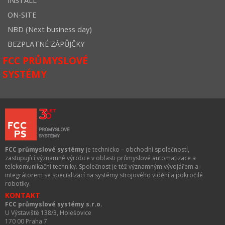
INSTALL
ON-SITE
NBD (Next business day)
BEZPLATNÉ ZÁPŮJČKY
FCC PRŮMYSLOVÉ
SYSTÉMY
FCC průmyslové systémy
je technicko – obchodní společností,
zastupující významné výrobce v oblasti průmyslové automatizace a
telekomunikační techniky. Společnost je též významným vývojářem a
integrátorem se specializací na systémy strojového vidění a pokročilé
robotiky.
KONTAKT
FCC průmyslové systémy s.r.o.
U Výstaviště 138/3, Holešovice
170 00 Praha 7