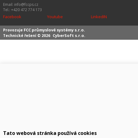
Email: info@fccps.cz
Tel.: +420 472 774 173
Facebook
Youtube
LinkedIN
FCC průmyslové systémy s.r.o.
Provozuje
CyberSoft s.r.o.
Technické řešení © 2026
Tato webová stránka používá cookies