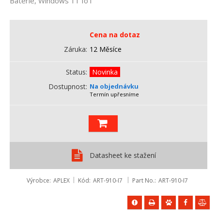
Baterie, Windows 11 IoT
Cena na dotaz
Záruka
12 Měsíce
Status
Novinka
Dostupnost
Na objednávku
Termín upřesníme
Datasheet ke stažení
Výrobce
APLEX
Kód
ART-910-I7
Part No.
ART-910-I7