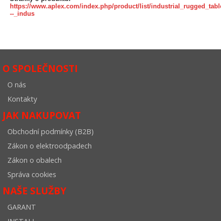
https://www.aplex.com/index.php/product/list/industrial_rugged_table
--_indus
O SPOLEČNOSTI
O nás
Kontakty
JAK NAKUPOVAT
Obchodní podmínky (B2B)
Zákon o elektroodpadech
Zákon o obalech
Správa cookies
NAŠE SLUŽBY
GARANT