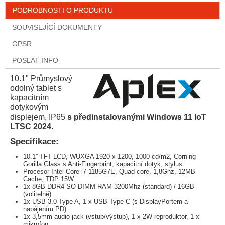
PODROBNOSTI O PRODUKTU
SOUVISEJÍCÍ DOKUMENTY
GPSR
POSLAT INFO
10.1" Průmyslový
odolný tablet s
kapacitním
dotykovým
displejem, IP65
s předinstalovanými Windows 11 IoT
LTSC 2024
.
Specifikace:
10.1” TFT-LCD, WUXGA 1920 x 1200, 1000 cd/m2, Corning
Gorilla Glass s Anti-Fingerprint, kapacitní dotyk, stylus
Procesor Intel Core i7-1185G7E, Quad core, 1,8Ghz, 12MB
Cache, TDP 15W
1x 8GB DDR4 SO-DIMM RAM 3200Mhz (standard) / 16GB
(volitelně)
1x USB 3.0 Type A, 1 x USB Type-C (s DisplayPortem a
napájením PD)
1x 3,5mm audio jack (vstup/výstup), 1 x 2W reproduktor, 1 x
mikrofon