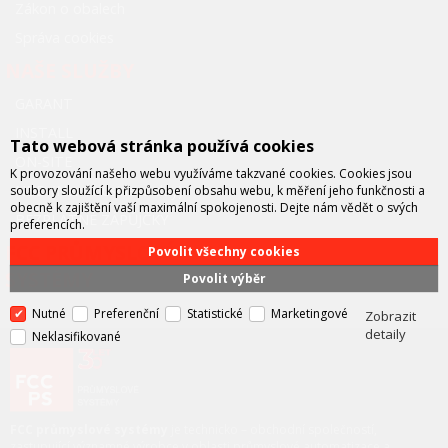
Zákon o obalech
Správa cookies
NAŠE SLUŽBY
GARANT
INSTALL
Tato webová stránka používá cookies
ON-SITE
K provozování našeho webu využíváme takzvané cookies. Cookies jsou
NBD (Next business day)
soubory sloužící k přizpůsobení obsahu webu, k měření jeho funkčnosti a
obecně k zajištění vaší maximální spokojenosti. Dejte nám vědět o svých
BEZPLATNÉ ZÁPŮJČKY
preferencích.
FCC PRŮMYSLOVÉ
Povolit všechny cookies
SYSTÉMY
Povolit výběr
Nutné
Preferenční
Statistické
Marketingové
Zobrazit
detaily
Neklasifikované
FCC průmyslové systémy
je technicko – obchodní společností,
zastupující významné výrobce v oblasti průmyslové automatizace a