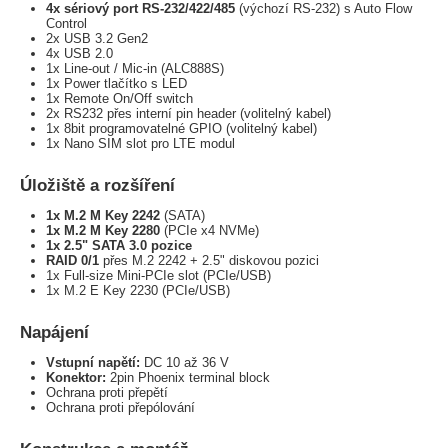
4x sériový port RS-232/422/485
(výchozí RS-232) s Auto Flow
Control
2x USB 3.2 Gen2
4x USB 2.0
1x Line-out / Mic-in (ALC888S)
1x Power tlačítko s LED
1x Remote On/Off switch
2x RS232 přes interní pin header (volitelný kabel)
1x 8bit programovatelné GPIO (volitelný kabel)
1x Nano SIM slot pro LTE modul
Úložiště a rozšíření
1x M.2 M Key 2242
(SATA)
1x M.2 M Key 2280
(PCIe x4 NVMe)
1x 2.5" SATA 3.0 pozice
RAID 0/1
přes M.2 2242 + 2.5" diskovou pozici
1x Full-size Mini-PCIe slot (PCIe/USB)
1x M.2 E Key 2230 (PCIe/USB)
Napájení
Vstupní napětí:
DC 10 až 36 V
Konektor:
2pin Phoenix terminal block
Ochrana proti přepětí
Ochrana proti přepólování