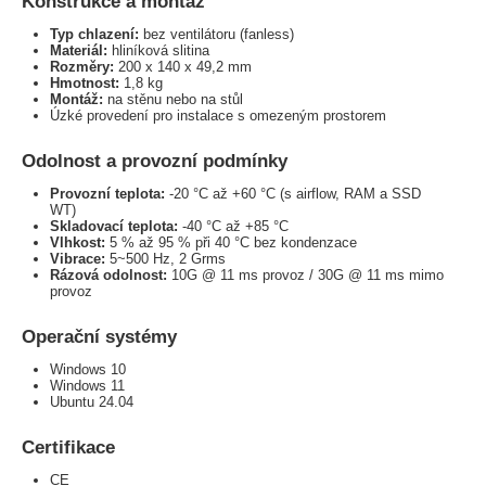
Konstrukce a montáž
Typ chlazení:
bez ventilátoru (fanless)
Materiál:
hliníková slitina
Rozměry:
200 x 140 x 49,2 mm
Hmotnost:
1,8 kg
Montáž:
na stěnu nebo na stůl
Úzké provedení pro instalace s omezeným prostorem
Odolnost a provozní podmínky
Provozní teplota:
-20 °C až +60 °C (s airflow, RAM a SSD
WT)
Skladovací teplota:
-40 °C až +85 °C
Vlhkost:
5 % až 95 % při 40 °C bez kondenzace
Vibrace:
5~500 Hz, 2 Grms
Rázová odolnost:
10G @ 11 ms provoz / 30G @ 11 ms mimo
provoz
Operační systémy
Windows 10
Windows 11
Ubuntu 24.04
Certifikace
CE