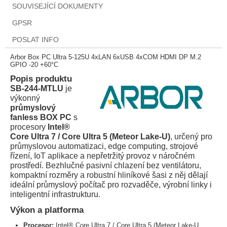
SOUVISEJÍCÍ DOKUMENTY
GPSR
POSLAT INFO
Arbor Box PC Ultra 5-125U 4xLAN 6xUSB 4xCOM HDMI DP M.2
GPIO -20 +60°C
Popis produktu
SB-244-MTLU
je
výkonný
průmyslový
fanless BOX PC
s
procesory
Intel®
Core Ultra 7 / Core Ultra 5 (Meteor Lake-U)
, určený pro
průmyslovou automatizaci, edge computing, strojové
řízení, IoT aplikace a nepřetržitý provoz v náročném
prostředí. Bezhlučné pasivní chlazení bez ventilátoru,
kompaktní rozměry a robustní hliníkové šasi z něj dělají
ideální průmyslový počítač pro rozvaděče, výrobní linky i
inteligentní infrastrukturu.
Výkon a platforma
Procesor:
Intel® Core Ultra 7 / Core Ultra 5 (Meteor Lake-U