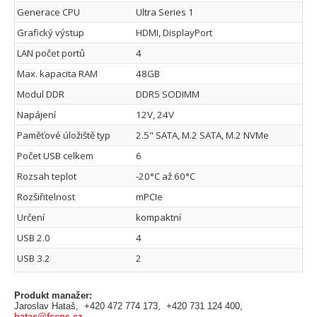
Generace CPU
Ultra Series 1
Grafický výstup
HDMI, DisplayPort
LAN počet portů
4
Max. kapacita RAM
48GB
Modul DDR
DDR5 SODIMM
Napájení
12V, 24V
Paměťové úložiště typ
2.5" SATA, M.2 SATA, M.2 NVMe
Počet USB celkem
6
Rozsah teplot
-20°C až 60°C
Rozšiřitelnost
mPCIe
Určení
kompaktní
USB 2.0
4
USB 3.2
2
Produkt manažer:
Jaroslav Hataš, +420 472 774 173, +420 731 124 400,
hatas@fccps.cz