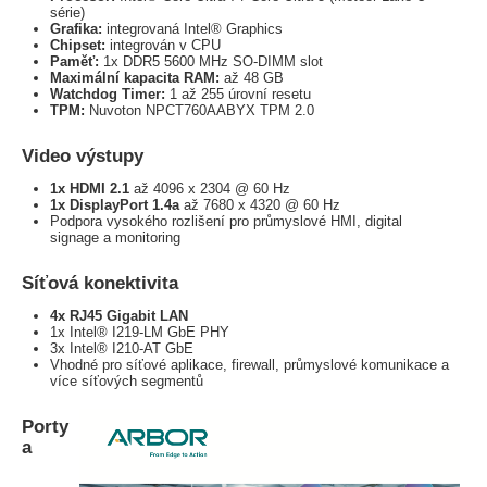
série)
Grafika:
integrovaná Intel® Graphics
Chipset:
integrován v CPU
Paměť:
1x DDR5 5600 MHz SO-DIMM slot
Maximální kapacita RAM:
až 48 GB
Watchdog Timer:
1 až 255 úrovní resetu
TPM:
Nuvoton NPCT760AABYX TPM 2.0
Video výstupy
1x HDMI 2.1
až 4096 x 2304 @ 60 Hz
1x DisplayPort 1.4a
až 7680 x 4320 @ 60 Hz
Podpora vysokého rozlišení pro průmyslové HMI, digital
signage a monitoring
Síťová konektivita
4x RJ45 Gigabit LAN
1x Intel® I219-LM GbE PHY
3x Intel® I210-AT GbE
Vhodné pro síťové aplikace, firewall, průmyslové komunikace a
více síťových segmentů
Porty
a