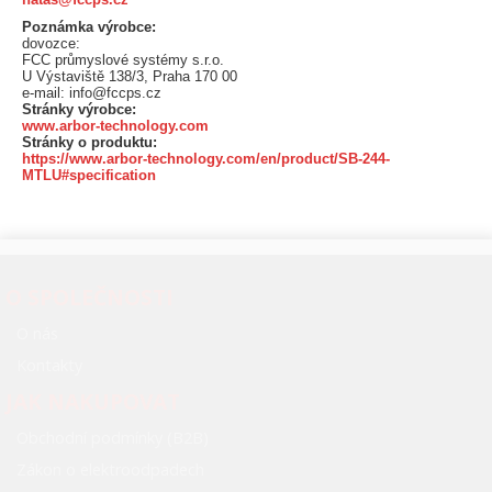
Poznámka výrobce:
dovozce:
FCC průmyslové systémy s.r.o.
U Výstaviště 138/3, Praha 170 00
e-mail: info@fccps.cz
Stránky výrobce:
www.arbor-technology.com
Stránky o produktu:
https://www.arbor-technology.com/en/product/SB-244-
MTLU#specification
O SPOLEČNOSTI
O nás
Kontakty
JAK NAKUPOVAT
Obchodní podmínky (B2B)
Zákon o elektroodpadech